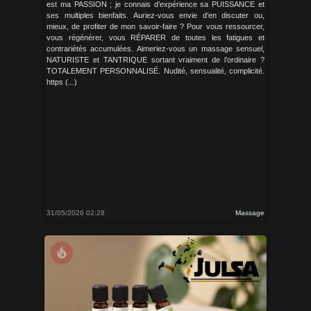
est ma PASSION ; je connais d’expérience sa PUISSANCE et
ses multiples bienfaits. Auriez-vous envie d’en discuter ou,
mieux, de profiter de mon savoir-faire ? Pour vous ressourcer,
vous régénérer, vous RÉPARER de toutes les fatigues et
contrariétés accumulées. Aimeriez-vous un massage sensuel,
NATURISTE et TANTRIQUE sortant vraiment de l’ordinaire ?
TOTALEMENT PERSONNALISÉ. Nudité, sensualité, complicité.
https (...)
31/05/2026 02:28
Massage
local_fire_department