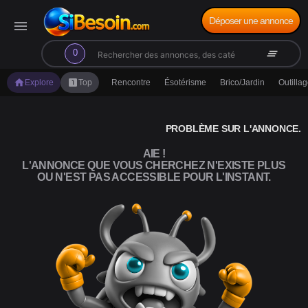
Déposer une annonce
menu
search
clear_all
0
home
looks_one
Explore
Top
Rencontre
Ésotérisme
Brico/Jardin
Outilla
PROBLÈME SUR L'ANNONCE.
AIE !
L'ANNONCE QUE VOUS CHERCHEZ N'EXISTE PLUS
OU N'EST PAS ACCESSIBLE POUR L'INSTANT.