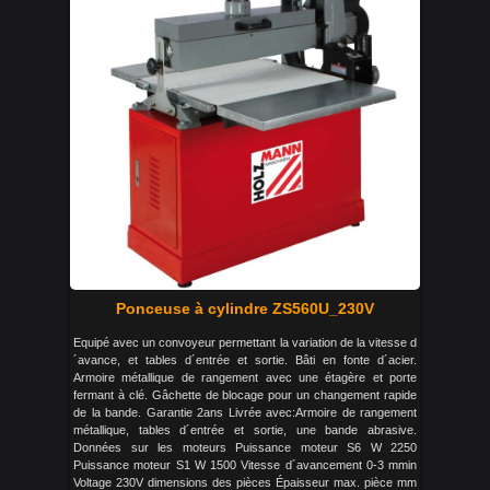
Ponceuse à cylindre ZS560U_230V
Equipé avec un convoyeur permettant la variation de la vitesse d
´avance, et tables d´entrée et sortie. Bâti en fonte d´acier.
Armoire métallique de rangement avec une étagère et porte
fermant à clé. Gâchette de blocage pour un changement rapide
de la bande. Garantie 2ans Livrée avec:Armoire de rangement
métallique, tables d´entrée et sortie, une bande abrasive.
Données sur les moteurs Puissance moteur S6 W 2250
Puissance moteur S1 W 1500 Vitesse d´avancement 0-3 mmin
Voltage 230V dimensions des pièces Épaisseur max. pièce mm