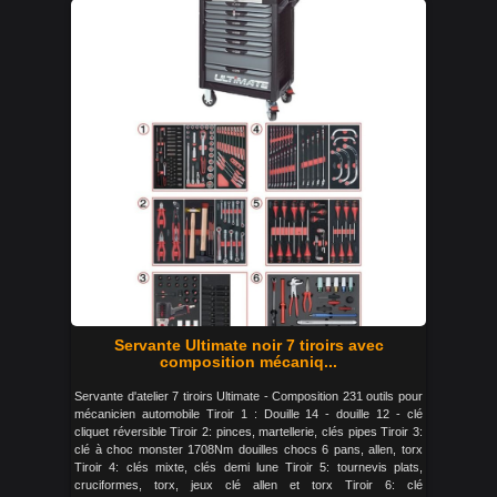
Servante Ultimate noir 7 tiroirs avec
composition mécaniq...
Servante d'atelier 7 tiroirs Ultimate - Composition 231 outils pour
mécanicien automobile Tiroir 1 : Douille 14 - douille 12 - clé
cliquet réversible Tiroir 2: pinces, martellerie, clés pipes Tiroir 3:
clé à choc monster 1708Nm douilles chocs 6 pans, allen, torx
Tiroir 4: clés mixte, clés demi lune Tiroir 5: tournevis plats,
cruciformes, torx, jeux clé allen et torx Tiroir 6: clé