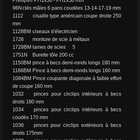
Phillips® PH1x30 - PH2x30 mm
96N	clés mâles 6 pans coudées 13-14-17-19 mm
1112	cisaille type américain coupe droite 250 
mm
1128BM	ciseaux d'électricien
1726	monture de scie à métaux
1728BM	lames de scies	5
1751N	Burette tôle 200 cc
1150BM	pince à becs demi-ronds longs 180 mm
1166BM	Pince à becs demi-ronds longs 160 mm
1084BM	Pince coupante diagonale à faible effort 
de coupe 160 mm
1032	pinces pour circlips intérieurs à becs 
droits 180 mm
1034	pinces pour circlips intérieurs à becs 
coudés 170 mm
1036	pinces pour circlips extérieurs à becs 
droits 175mm