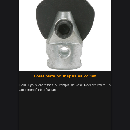
Foret plate pour spirales 22 mm
Pour tuyaux encrassés ou remplis de vase Raccord riveté En
acier trempé très résistant