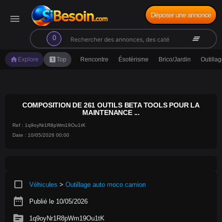
Déposer une annonce
menu
search
clear_all
0
home
looks_one
Explore
Top
Rencontre
Ésotérisme
Brico/Jardin
Outilla
COMPOSITION DE 261 OUTILS BETA TOOLS POUR LA
MAINTENANCE ...
Ref : 1q9oyNr1R8pWm19Ou1tK
Date : 10/05/2026 00:00
crop_square
Véhicules
>
Outillage auto moco camion
date_range
Publié le 10/05/2026
source
1q9oyNr1R8pWm19Ou1tK