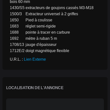
bois 60 mm
1430/S5	extracteurs de goujons cassés M3-M18
1500/3	Extracteur universel à 2 griffes
1650	Pied à coulisse
1683	réglet semi-rigide
1688	pointe à tracer en carbure
1692	mètre à ruban 5 m
1708/13	jauge d'épaisseur
1712E/2	doigt magnétique flexible
U.R.L. : 
Lien Externe
LOCALISATION DE L'ANNONCE