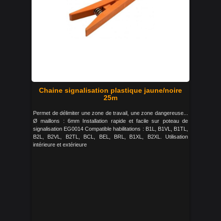
Chaine signalisation plastique jaune/noire
25m
Permet de délimiter une zone de travail, une zone dangereuse...
Ø maillons : 6mm Installation rapide et facile sur poteau de
signalisation EG0014 Compatible habilitations : B1L, B1VL, B1TL,
B2L, B2VL, B2TL, BCL, BEL, BRL, B1XL, B2XL. Utilisation
intérieure et extérieure