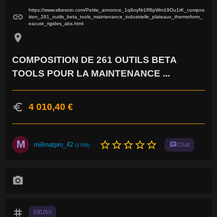
https://www.sibesoin.com/Petite_annonce_1q9oyNr1R8pWm19Ou1tK_compos
link
ition_261_outils_beta_tools_maintenance_industrielle_plateaux_thermoform_
eacute_rigides_abs.html
location_on
COMPOSITION DE 261 OUTILS BETA
TOOLS POUR LA MAINTENANCE ...
euro
4 010,40 €
M
star_border
star_border
star_border
star_border
star_border
millmatpro_42
chat
Chat
(1768)
photo_camera
tag
5910VI