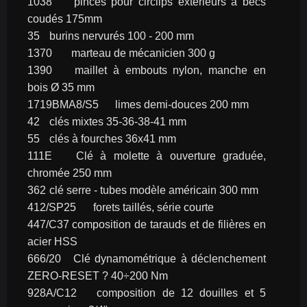
1038	pinces pour circlips extérieurs à becs 
coudés 175mm
35	burins nervurés 100 - 200 mm
1370	marteau de mécanicien 300 g
1390	maillet à embouts nylon, manche en 
bois Ø 35 mm
1719BMA8/S5	limes demi-douces 200 mm
42	clés mixtes 35-36-38-41 mm
55	clés à fourches 36x41 mm
111E	Clé à molette à ouverture graduée, 
chromée 250 mm
362	clé serre - tubes modèle américain 300 mm
412/SP25	forets taillés, série courte
447/C37	composition de tarauds et de filières en 
acier HSS
666/20	Clé dynamométrique à déclenchement 
ZERO-RESET ? 40÷200 Nm
928A/C12	composition de 12 douilles et 5 