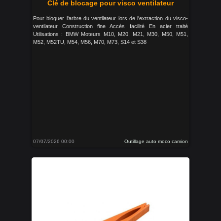
Clé de blocage pour visco ventilateur
Pour bloquer l'arbre du ventilateur lors de l'extraction du visco-
ventilateur Construction fine Accès facilité En acier traité
Utilisations : BMW Moteurs M10, M20, M21, M30, M50, M51,
M52, M52TU, M54, M56, M70, M73, S14 et S38
07/07/2026 00:00
Outillage auto moco camion