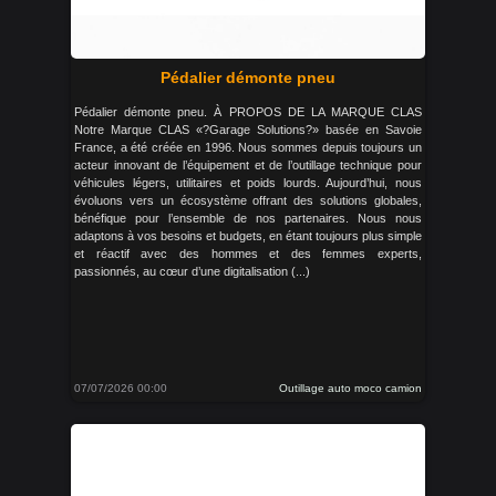
Pédalier démonte pneu
Pédalier démonte pneu. À PROPOS DE LA MARQUE CLAS
Notre Marque CLAS «?Garage Solutions?» basée en Savoie
France, a été créée en 1996. Nous sommes depuis toujours un
acteur innovant de l’équipement et de l’outillage technique pour
véhicules légers, utilitaires et poids lourds. Aujourd’hui, nous
évoluons vers un écosystème offrant des solutions globales,
bénéfique pour l’ensemble de nos partenaires. Nous nous
adaptons à vos besoins et budgets, en étant toujours plus simple
et réactif avec des hommes et des femmes experts,
passionnés, au cœur d’une digitalisation (...)
07/07/2026 00:00
Outillage auto moco camion