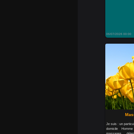
06/07/2026 00:00
Mass
Je suis : un particu
domicile Homm
massages détent