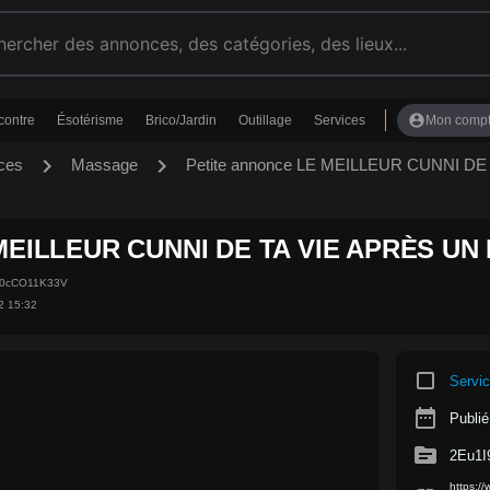
account_circle
contre
Ésotérisme
Brico/Jardin
Outillage
Services
Mon comp
chevron_right
chevron_right
ces
Massage
Petite annonce LE MEILLEUR CUNNI D
MEILLEUR CUNNI DE TA VIE APRÈS UN
uA0cCO11K33V
2 15:32
crop_square
Servi
date_range
Publié
source
2Eu1I
https:/