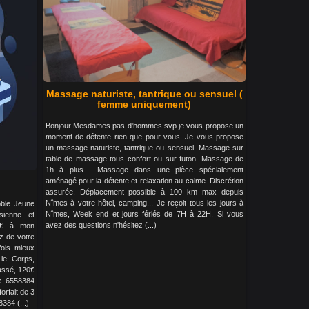
Massage naturiste, tantrique ou sensuel (
femme uniquement)
Bonjour Mesdames pas d'hommes svp je vous propose un
moment de détente rien que pour vous. Je vous propose
un massage naturiste, tantrique ou sensuel. Massage sur
table de massage tous confort ou sur futon. Massage de
1h à plus . Massage dans une pièce spécialement
aménagé pour la détente et relaxation au calme. Discrétion
assurée. Déplacement possible à 100 km max depuis
Nîmes à votre hôtel, camping... Je reçoit tous les jours à
pble Jeune
Nîmes, Week end et jours fériés de 7H à 22H. Si vous
sienne et
avez des questions n'hésitez (...)
0€ à mon
ez de votre
ois mieux
le Corps,
massé, 120€
x 6558384
orfait de 3
384 (...)