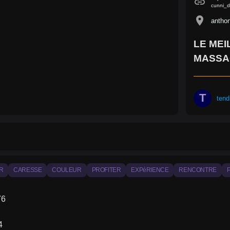
link
cunni_
location_on
anthon
LE MEI
MASSA
T
tend
IR
CARESSE
COULEUR
PROFITER
EXPéRIENCE
RENCONTRE
76
4