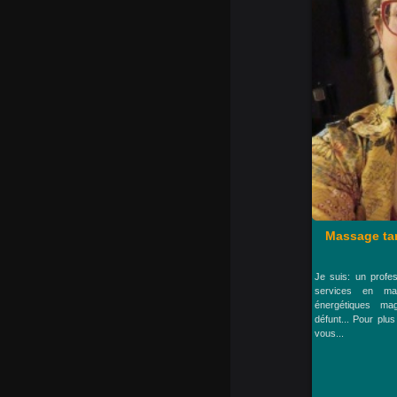
Massage tan
Je suis: un profe
services en ma
énergétiques ma
défunt... Pour plu
vous...