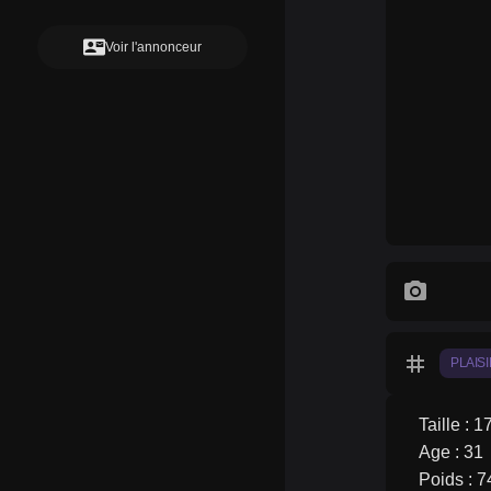
contact_mail
Voir l'annonceur
photo_camera
tag
PLAIS
Taille : 1
Age : 31
Poids : 7