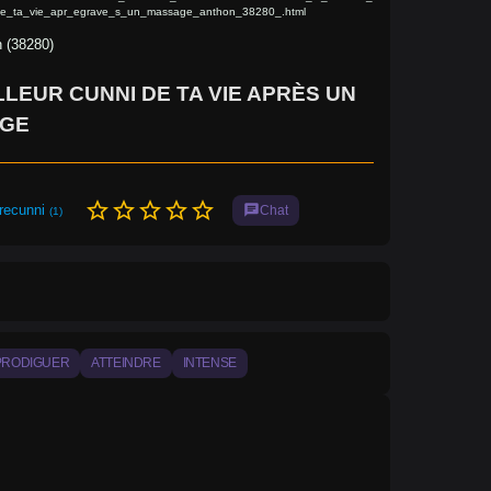
de_ta_vie_apr_egrave_s_un_massage_anthon_38280_.html
 (38280)
LLEUR CUNNI DE TA VIE APRÈS UN
GE
star_border
star_border
star_border
star_border
star_border
recunni
chat
Chat
(1)
PRODIGUER
ATTEINDRE
INTENSE