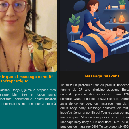
Massage relaxant
trique et massage sensitif
thérapeutique
Je suis: un particulier Etat du produit: Impéca
femme de 27 ans d’origine asiatique Eura
ssionnel Bonjour, je vous propose mes
naturiste propose des massages nuru 12
ssage bien être et fusion soins
domicile. Osez l’inconnu, essayer le nuru, Sort
gnétisme cartomancie communication
zone de confort osez un massage nuru dix f
s d'informations, me contacter au Bien à
qu’un body body! Massage complets de tout 
jusqu’au lâcher prise. Eh oui Tout le corps est 
tout compris. Mon numéro perso zero sept si
Massage body body sur lit chauffant 160€ 1h Le f
séances de massage 340€ Tel zero sept six 6558