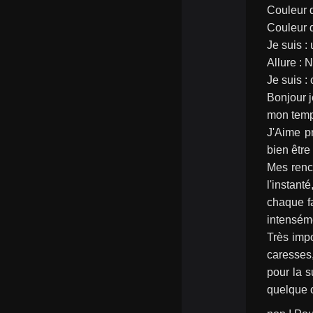
Couleur d
Couleur 
Je suis 
Allure : 
Je suis : 
Bonjour j
mon temps
J'Aime pr
bien être 
Mes renco
l'instant
chaque fa
intenséme
Très imp
caresses,
pour la s
quelque c