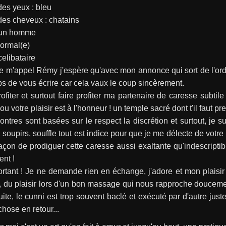
es yeux : bleu
des cheveux : chatains
: un homme
Normal(e)
celibataire
e m'appel Rémy j'espère qu'avec mon annonce qui sort de l'ord
 de vous écrire car cela vaux le coup sincèrement.
ofiter et surtout faire profiter ma partenaire de caresse subtil
ou votre plaisir est à l'honneur ! un temple sacré dont t'il faut pr
ntres sont basées sur le respect la discrétion et surtout, je su
é, soupirs, souffle tout est indice pour que je me délecte de votre
çon de prodiguer cette caresse aussi exaltante qu'indescriptib
nt !
ortant ! Je ne demande rien en échange, j'adore et mon plais
 du plaisir lors d'un bon massage qui nous rapproche doucemen
uite, le cunni est trop souvent baclé et exécuté par d'autre jus
hose en retour...