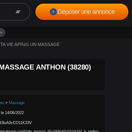
add_circle
Déposer une annonce
clear_all
te
E TA VIE APRèS UN MASSAGE
 MASSAGE ANTHON (38280)
ces
>
Massage
 le 14/06/2022
93luA0cCO11K33V
/www.sibesoin.com/Petite_annonce_2Eu1I93luA0cCO11K33V_le_meilleur_