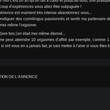
r moi c'est un art qu'on fait à cœur et jusqu'au bout, une pratique
coup d’expériences vous allez être subjuguée !
érience est vraiment très intense abandonnez vous...
rodiguer des cunnilingus passionnés et sentir ma partenaire dé
e moi même l'orgasme.
 1ere fois j'en était moi même étonné...
 peut atteindre 10 orgasmes d’affilé par exemple, comme 1 seul
 si ont vous en a jamais fait, je sais mettre à l'aise si vous êtes 
TION DE L'ANNONCE