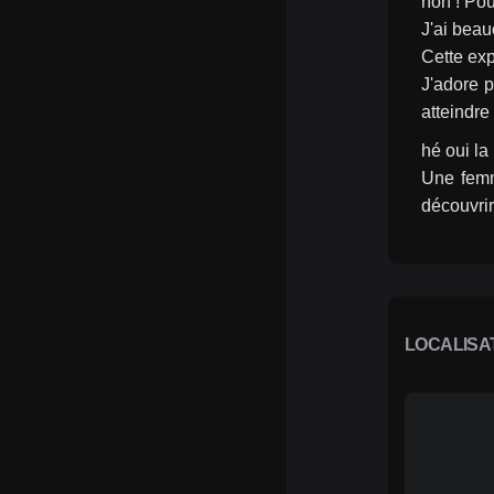
non ! Pou
J'ai beau
Cette exp
J'adore p
atteindr
hé oui la
Une femme
découvrir
LOCALISA