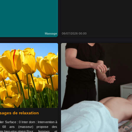
Massage
06/07/2026 00:00
ages de relaxation
lier Surface : 0 Inter dom : Intervention à
e 68 ans (masseur) propose des
e,bien-etre,plaisir.Pour femmes et