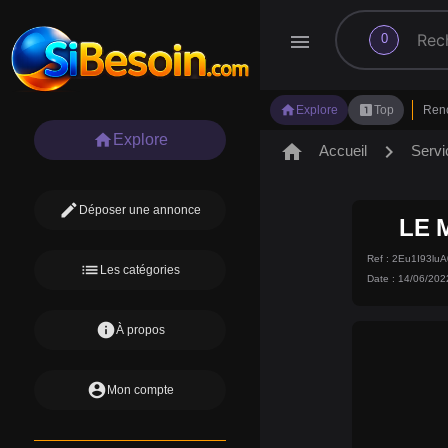
search
menu
0
home
looks_one
Explore
Top
Ren
home
Explore
home
chevron_right
Accueil
Servi
edit
Déposer une annonce
LE 
Ref : 2Eu1I93l
list
Les catégories
Date : 14/06/202
info
À propos
account_circle
Mon compte