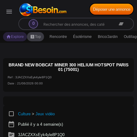
Déposer une annonce
menu
search
clear_all
0
home
looks_one
Explore
Top
Rencontre
Ésotérisme
Brico/Jardin
Outilla
BRAND NEW BOBCAT MINER 300 HELIUM HOTSPOT PARIS
01 (75001)
Ref : 3JACZXXsEyk4yle8P1Q0
Date : 21/06/2026 00:00
crop_square
Culture
>
Jeux vidéo
date_range
Publié il y a 4 semaine(s)
source
3JACZXXsEyk4yle8P1Q0