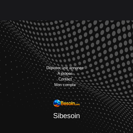
Déposer une annonce
A propos
Contact
Mon compte
Sibesoin