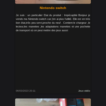
Nintendo switch
Je suis : un particulier Etat du produit : Impécapble Bonjour je
vends ma Nintendo switch car j’en ai plus l’utilité. Elle est en très
bon état,très peu servi,proche du neuf . Contient le chargeur ,le
lecteur,les manettes ,les adaptations manettes et une pochette
de transport où on peut mettre des jeux aussi
06/03/2023 20:11
Jeux vidéo