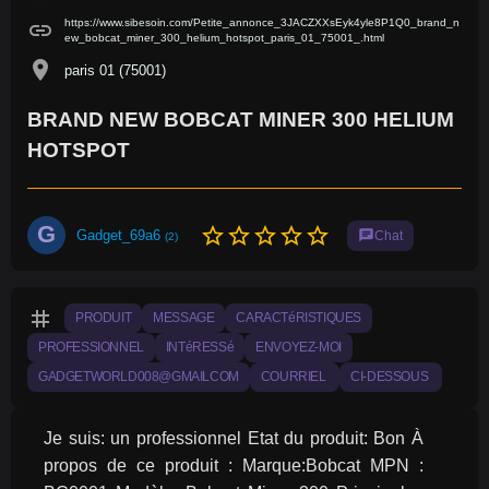
https://www.sibesoin.com/Petite_annonce_3JACZXXsEyk4yle8P1Q0_brand_n
link
ew_bobcat_miner_300_helium_hotspot_paris_01_75001_.html
location_on
paris 01 (75001)
BRAND NEW BOBCAT MINER 300 HELIUM
HOTSPOT
G
star_border
star_border
star_border
star_border
star_border
Gadget_69a6
chat
Chat
(2)
tag
PRODUIT
MESSAGE
CARACTéRISTIQUES
PROFESSIONNEL
INTéRESSé
ENVOYEZ-MOI
GADGETWORLD008@GMAILCOM
COURRIEL
CI-DESSOUS
Je suis: un professionnel Etat du produit: Bon À 
propos de ce produit : Marque:Bobcat MPN : 