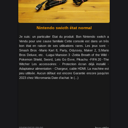
Nintendo swicth état normal
Je suis: un particulier Etat du produit: Bon Nintendo switch a
Vendu pour une cause familiale Cette console est dans un très
bon état en raison de ses utilisations rares. Les jeux sont: -
Smash Bros -Mario Kart 8, Party, Odyssey, Maker 2, S.Mario
Bros Deluxe, etc. -Luigui Mansion 3 -Zelda Breath of the Wild -
Pokemon Shield, Sword, Lets Go Evve, Pikachu -FIFA 20 -The
Witcher Les accessoires: - Protection écran déjà installé -
Adaptateur alimentation - Chargeur, cable HDMI. La machine est
peu utilisée. Aucun défaut est encore Garantie encore jusqu'en
2023 chez Micromania Date d’achat: le (...)
03/06/2023 09:00
Jeux vidéo