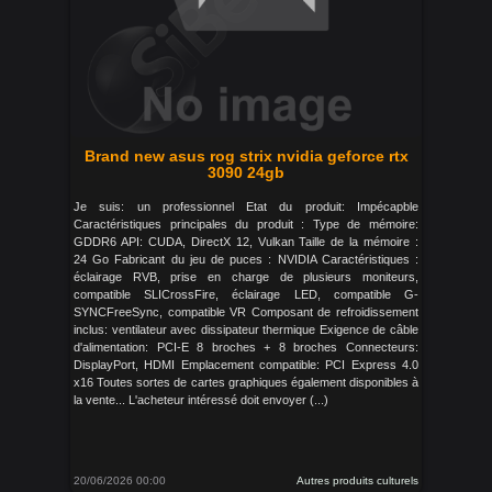
Brand new asus rog strix nvidia geforce rtx
3090 24gb
Je suis: un professionnel Etat du produit: Impécapble
Caractéristiques principales du produit : Type de mémoire:
GDDR6 API: CUDA, DirectX 12, Vulkan Taille de la mémoire :
24 Go Fabricant du jeu de puces : NVIDIA Caractéristiques :
éclairage RVB, prise en charge de plusieurs moniteurs,
compatible SLICrossFire, éclairage LED, compatible G-
SYNCFreeSync, compatible VR Composant de refroidissement
inclus: ventilateur avec dissipateur thermique Exigence de câble
d'alimentation: PCI-E 8 broches + 8 broches Connecteurs:
DisplayPort, HDMI Emplacement compatible: PCI Express 4.0
x16 Toutes sortes de cartes graphiques également disponibles à
la vente... L'acheteur intéressé doit envoyer (...)
20/06/2026 00:00
Autres produits culturels