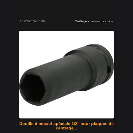
15/07/2026 00:00
Outillage auto moco camion
Douille d’impact spéciale 1/2'' pour plaques de
centrage...