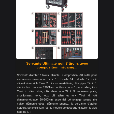
Servante Ultimate noir 7 tiroirs avec
composition mécaniq...
Servante d'atelier 7 tiroirs Ultimate - Composition 231 outils pour
mécanicien automobile Tiroir 1 : Douille 14 - douille 12 - clé
cliquet réversible Tiroir 2: pinces, martellerie, clés pipes Tiroir 3:
clé à choc monster 1708Nm douilles chocs 6 pans, allen, torx
Tiroir 4: clés mixte, clés demi lune Tiroir 5: tournevis plats,
cruciformes, torx, jeux clé allen et torx Tiroir 6: clé
dynamométrique 20-200Nm essentiel démontage pneus tire
valve, démonte obus, démonte pneus... la servante d'atelier
kstools. série ultimate. est le modèle de desserte d'atelier. le plus
haut de (...)