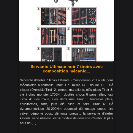
Servante Ultimate noir 7 tiroirs avec
composition mécaniq...
Servante d'atelier 7 tiroirs Ultimate - Composition 231 outils pour
mécanicien automobile Tiroir 1 : Douille 14 - douille 12 - clé
cliquet réversible Tiroir 2: pinces, martellerie, clés pipes Tiroir 3:
clé à choc monster 1708Nm douilles chocs 6 pans, allen, torx
Tiroir 4: clés mixte, clés demi lune Tiroir 5: tournevis plats,
cruciformes, torx, jeux clé allen et torx Tiroir 6: clé
dynamométrique 20-200Nm essentiel démontage pneus tire
valve, démonte obus, démonte pneus... la servante d'atelier
kstools. série ultimate. est le modèle de desserte d'atelier. le plus
haut de (...)