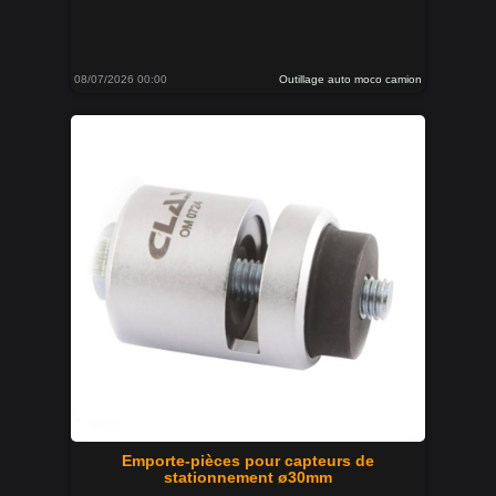
08/07/2026 00:00
Outillage auto moco camion
Emporte-pièces pour capteurs de
stationnement ø30mm