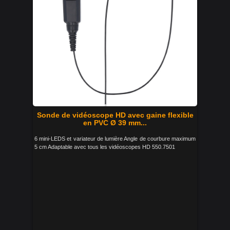
Sonde de vidéoscope HD avec gaine flexible
en PVC Ø 39 mm...
6 mini-LEDS et variateur de lumière Angle de courbure maximum
5 cm Adaptable avec tous les vidéoscopes HD 550.7501