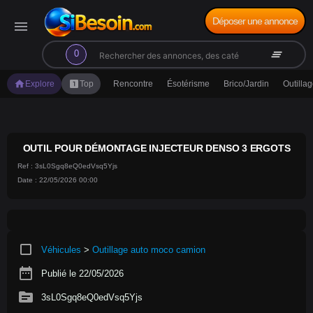
Déposer une annonce
menu
search
clear_all
0
home
looks_one
Explore
Top
Rencontre
Ésotérisme
Brico/Jardin
Outilla
OUTIL POUR DÉMONTAGE INJECTEUR DENSO 3 ERGOTS
Ref : 3sL0Sgq8eQ0edVsq5Yjs
Date : 22/05/2026 00:00
crop_square
Véhicules
>
Outillage auto moco camion
date_range
Publié le 22/05/2026
source
3sL0Sgq8eQ0edVsq5Yjs