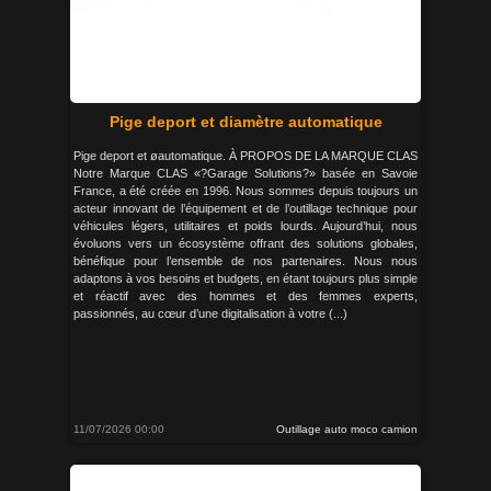
Pige deport et diamètre automatique
Pige deport et øautomatique. À PROPOS DE LA MARQUE CLAS
Notre Marque CLAS «?Garage Solutions?» basée en Savoie
France, a été créée en 1996. Nous sommes depuis toujours un
acteur innovant de l’équipement et de l’outillage technique pour
véhicules légers, utilitaires et poids lourds. Aujourd’hui, nous
évoluons vers un écosystème offrant des solutions globales,
bénéfique pour l’ensemble de nos partenaires. Nous nous
adaptons à vos besoins et budgets, en étant toujours plus simple
et réactif avec des hommes et des femmes experts,
passionnés, au cœur d’une digitalisation à votre (...)
11/07/2026 00:00
Outillage auto moco camion