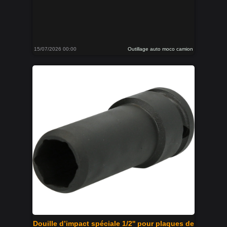
15/07/2026 00:00
Outillage auto moco camion
Douille d’impact spéciale 1/2'' pour plaques de