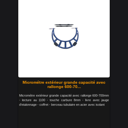
Micrométre extérieur grande capacité avec
rallonge 600-70...
Micrométre extérieur grande capacité avec rallonge 600-700mm
- lecture au 1100 - touche carbure 8mm - livre avec jauge
d'etalonnage - coffret - berceau tubulaire en acier avec isolant