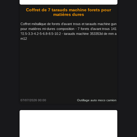
Coffret de 7 tarauds machine forets pour
matières dures
Coffret métallique de forets d'avant trous et tarauds machine gun
pour matières mi-dures composition - 7 forets d'avant trous 141
?2.5-3.3-4.2-5-6.8-8.5-10.2 - tarauds machine 353353d de mm a
m12
07/07/2026 00:00
Outillage auto moco camion