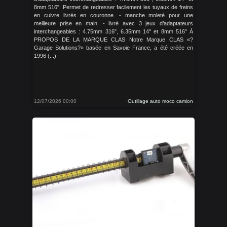
8mm 516". Permet de redresser facilement les tuyaux de freins
en cuivre livrés en couronne. - manche moleté pour une
meilleure prise en main. - livré avec 3 jeux d’adaptateurs
interchangeables : 4.75mm 316", 6.35mm 14" et 8mm 516" À
PROPOS DE LA MARQUE CLAS Notre Marque CLAS «?
Garage Solutions?» basée en Savoie France, a été créée en
1996 (...)
12/07/2026 00:00
Outillage auto moco camion