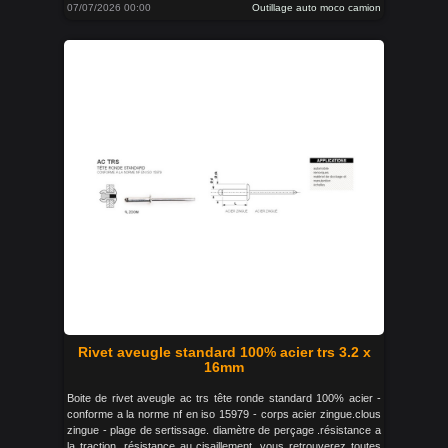
07/07/2026 00:00
Outillage auto moco camion
Rivet aveugle standard 100% acier trs 3.2 x
16mm
Boite de rivet aveugle ac trs tête ronde standard 100% acier -
conforme a la norme nf en iso 15979 - corps acier zingue.clous
zingue - plage de sertissage. diamètre de perçage .résistance a
la traction. résistance au cisaillement. vous retrouverez toutes