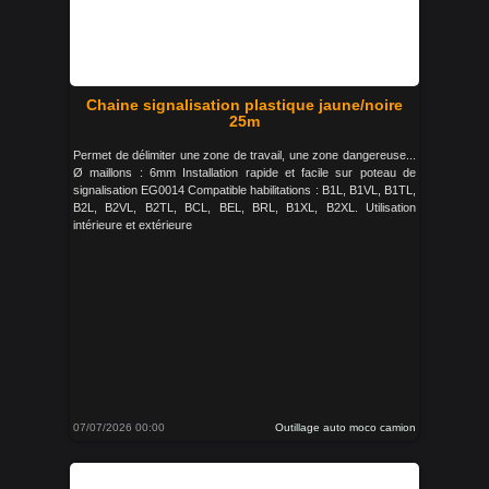
Chaine signalisation plastique jaune/noire
25m
Permet de délimiter une zone de travail, une zone dangereuse...
Ø maillons : 6mm Installation rapide et facile sur poteau de
signalisation EG0014 Compatible habilitations : B1L, B1VL, B1TL,
B2L, B2VL, B2TL, BCL, BEL, BRL, B1XL, B2XL. Utilisation
intérieure et extérieure
07/07/2026 00:00
Outillage auto moco camion