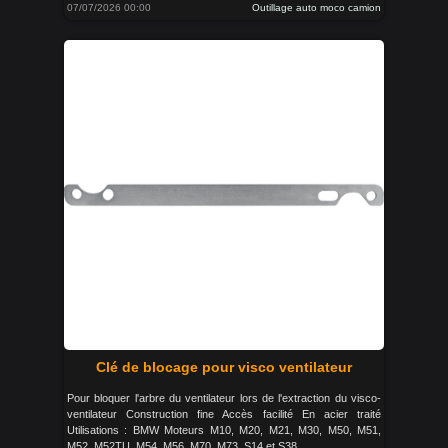
07/07/2026 00:00
Outillage auto moco camion
Clé de blocage pour visco ventilateur
Pour bloquer l'arbre du ventilateur lors de l'extraction du visco-
ventilateur Construction fine Accès facilité En acier traité
Utilisations : BMW Moteurs M10, M20, M21, M30, M50, M51,
M52, M52TU, M54, M56, M70, M73, S14 et S38