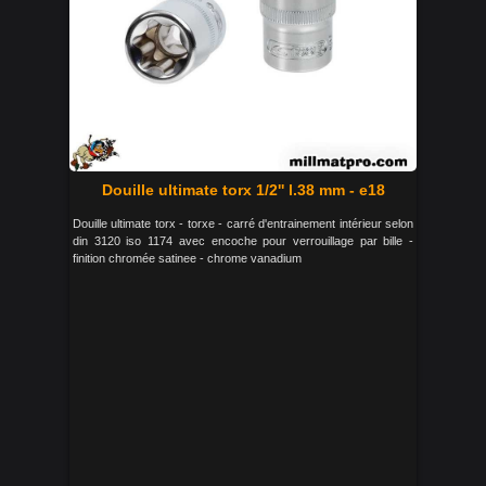
Douille ultimate torx 1/2'' l.38 mm - e18
Douille ultimate torx - torxe - carré d'entrainement intérieur selon
din 3120 iso 1174 avec encoche pour verrouillage par bille -
finition chromée satinee - chrome vanadium