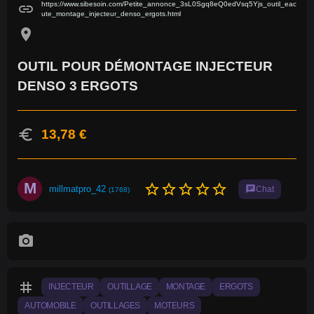
https://www.sibesoin.com/Petite_annonce_3sL0Sgq8eQ0edVsq5Yjs_outil_eac
link
ute_montage_injecteur_denso_ergots.html
location_on
OUTIL POUR DÉMONTAGE INJECTEUR
DENSO 3 ERGOTS
euro
13,78 €
M
star_border
star_border
star_border
star_border
star_border
millmatpro_42
chat
Chat
(1768)
photo_camera
tag
INJECTEUR
OUTILLAGE
MONTAGE
ERGOTS
AUTOMOBILE
OUTILLAGES
MOTEURS