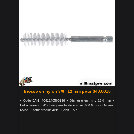
Brosse en nylon 3/8" 12 mm pour 340.0010
- Code EAN: 4042146593196 - Diamètre en mm: 12,0 mm -
Entraînement: 14" - Longueur totale en mm: 100.0 mm - Matière:
Nylon - Statut produit: Actif - Poids: 15 g