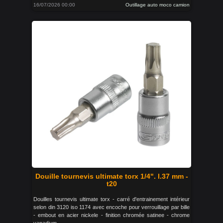
16/07/2026 00:00
Outillage auto moco camion
Douille tournevis ultimate torx 1/4". l.37 mm -
t20
Douilles tournevis ultimate torx - carré d'entrainement intérieur
selon din 3120 iso 1174 avec encoche pour verrouillage par bille
- embout en acier nickele - finition chromée satinee - chrome