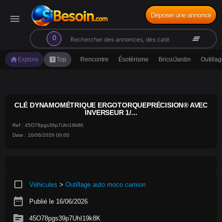
Déposer une annonce
menu
search
clear_all
0
home
looks_one
Explore
Top
Rencontre
Ésotérisme
Brico/Jardin
Outilla
CLÉ DYNAMOMÉTRIQUE ERGOTORQUEPRÉCISION® AVEC
INVERSEUR 1/...
Ref : 45O78pgs39p7UhI19k8K
Date : 16/06/2026 00:00
crop_square
Véhicules
>
Outillage auto moco camion
date_range
Publié le 16/06/2026
source
45O78pgs39p7UhI19k8K