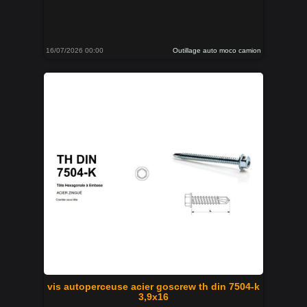
16/07/2026 00:00
Outillage auto moco camion
vis autoperceuse acier goscrew th din 7504-k
3,9x16