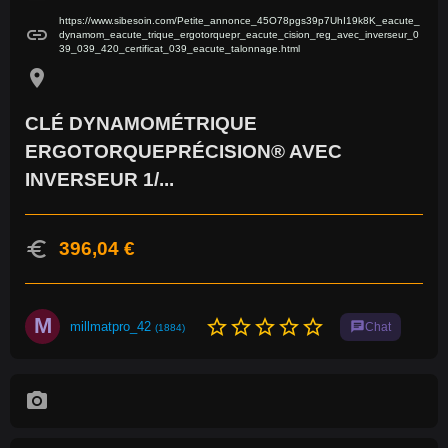
https://www.sibesoin.com/Petite_annonce_45O78pgs39p7UhI19k8K_eacute_
link
dynamom_eacute_trique_ergotorquepr_eacute_cision_reg_avec_inverseur_0
39_039_420_certificat_039_eacute_talonnage.html
location_on
CLÉ DYNAMOMÉTRIQUE
ERGOTORQUEPRÉCISION® AVEC
INVERSEUR 1/...
euro
396,04 €
M
star_border
star_border
star_border
star_border
star_border
millmatpro_42
chat
Chat
(1884)
photo_camera