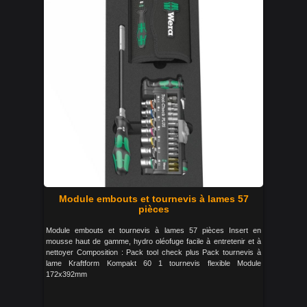
Module embouts et tournevis à lames 57
pièces
Module embouts et tournevis à lames 57 pièces Insert en
mousse haut de gamme, hydro oléofuge facile à entretenir et à
nettoyer Composition : Pack tool check plus Pack tournevis à
lame Kraftform Kompakt 60 1 tournevis flexible Module
172x392mm