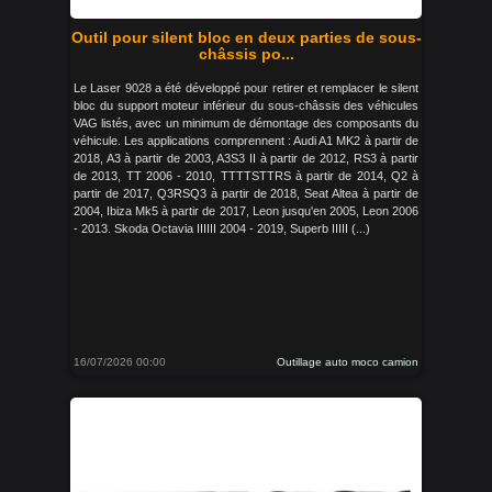
Outil pour silent bloc en deux parties de sous-
châssis po...
Le Laser 9028 a été développé pour retirer et remplacer le silent
bloc du support moteur inférieur du sous-châssis des véhicules
VAG listés, avec un minimum de démontage des composants du
véhicule. Les applications comprennent : Audi A1 MK2 à partir de
2018, A3 à partir de 2003, A3S3 II à partir de 2012, RS3 à partir
de 2013, TT 2006 - 2010, TTTTSTTRS à partir de 2014, Q2 à
partir de 2017, Q3RSQ3 à partir de 2018, Seat Altea à partir de
2004, Ibiza Mk5 à partir de 2017, Leon jusqu'en 2005, Leon 2006
- 2013. Skoda Octavia IIIIII 2004 - 2019, Superb IIIII (...)
16/07/2026 00:00
Outillage auto moco camion