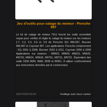
Jeu d'outils pour calage du moteur - Porsche
997
Le kit de calage de moteur 7512 fournit les outils essentiels
requis pour vérifier et régler le calage du moteur sur les moteurs
2.7, 3.2, 3.4, 3.6 et 3.8 de Porsche 911 996,997, Boxster
986,987 et Cayman 987. Les applications Porsche comprennent
: 911 2001 à 2008, Boxster 2002 à 2011, Cayman 2006 à 2009
Applications sur moteurs : M9603, M9605, M9623, M9625,
M9720, M9624, M9626, M9701, M9721, M9722. Équivalent des
outils OEM 9685, 9686, 9595 et 95951. À utiliser conformément
aux instructions données par le constructeur
16/07/2026 00:00
Outillage auto moco camion