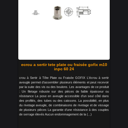
ecrou a sertir tete plate ou fraisée gofix m10
inpc 60 24
crou à Sertir à Tête Plate ou Fraisée GOFIX L'écrou à sertir
aveugle permet d’assembler plusieurs éléments et peut recevoir
par la suite des vis ou des boulons. Les avantages de ce produit
: Un filetage robuste sur des pièces de faible épaisseur ou
résistance La pose en aveugle accessible d’un seul côté dans
des profilés, des tubes ou des caissons. La possibilité, en plus
du rivetage aveugle, de combinaisons de rivetage et de vissage
de plusieurs pièces La garantie d’une résistance à des couples
de serrage élevés Aucun endommagement de la (...)