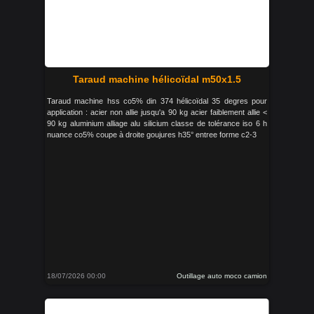
Taraud machine hélicoïdal m50x1.5
Taraud machine hss co5% din 374 hélicoïdal 35 degres pour
application : acier non allie jusqu'a 90 kg acier faiblement allie <
90 kg aluminium alliage alu silicium classe de tolérance iso 6 h
nuance co5% coupe à droite goujures h35° entree forme c2-3
18/07/2026 00:00
Outillage auto moco camion