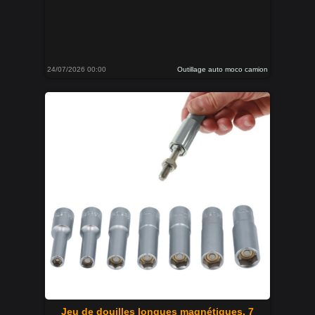
24/07/2026 00:00
Outillage auto moco camion
Jeu de douilles longues magnétiques, 7