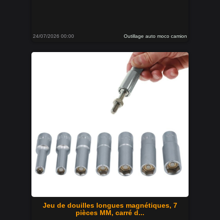
24/07/2026 00:00
Outillage auto moco camion
Jeu de douilles longues magnétiques, 7
pièces MM, carré d...