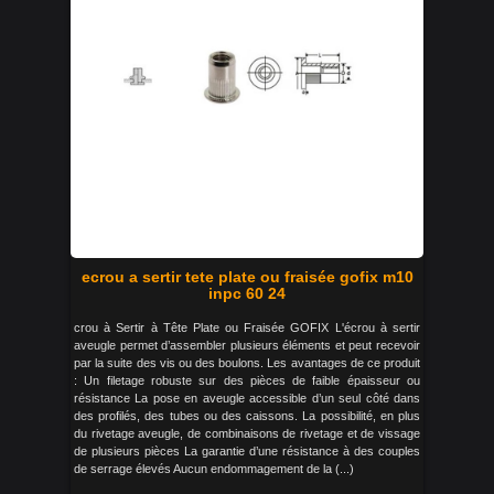
ecrou a sertir tete plate ou fraisée gofix m10
inpc 60 24
crou à Sertir à Tête Plate ou Fraisée GOFIX L'écrou à sertir
aveugle permet d’assembler plusieurs éléments et peut recevoir
par la suite des vis ou des boulons. Les avantages de ce produit
: Un filetage robuste sur des pièces de faible épaisseur ou
résistance La pose en aveugle accessible d’un seul côté dans
des profilés, des tubes ou des caissons. La possibilité, en plus
du rivetage aveugle, de combinaisons de rivetage et de vissage
de plusieurs pièces La garantie d’une résistance à des couples
de serrage élevés Aucun endommagement de la (...)