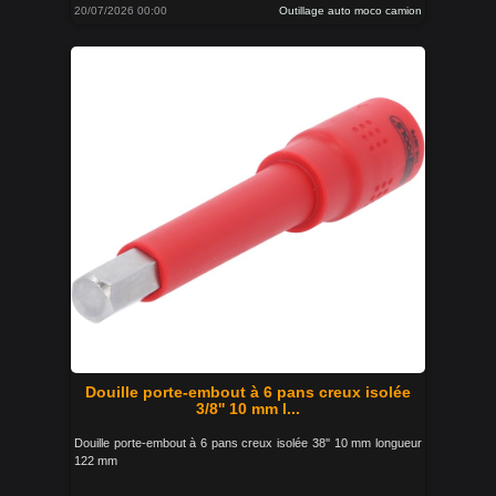
20/07/2026 00:00
Outillage auto moco camion
Douille porte-embout à 6 pans creux isolée
3/8'' 10 mm l...
Douille porte-embout à 6 pans creux isolée 38'' 10 mm longueur
122 mm