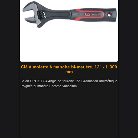
Clé à molette à manche bi-matière, 12" - L.300
mm
Selon DIN 3117 A Angle de fourche 15° Graduation millimétrique
Poignée bi-matière Chrome Vanadium