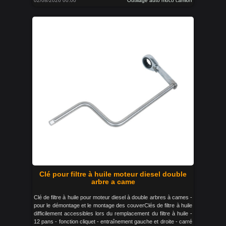
02/08/2026 00:00
Outillage auto moco camion
Clé pour filtre à huile moteur diesel double
arbre a came
Clé de filtre à huile pour moteur diesel à double arbres à cames -
pour le démontage et le montage des couverClés de filtre à huile
difficilement accessibles lors du remplacement du filtre à huile -
12 pans - fonction cliquet - entraînement gauche et droite - carré