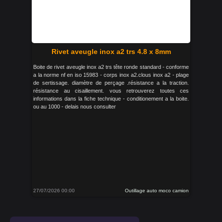
Rivet aveugle inox a2 trs 4.8 x 8mm
Boite de rivet aveugle inox a2 trs tête ronde standard - conforme
a la norme nf en iso 15983 - corps inox a2.clous inox a2 - plage
de sertissage. diamètre de perçage .résistance a la traction.
résistance au cisaillement. vous retrouverez toutes ces
informations dans la fiche technique - conditionement a la boite.
ou au 1000 - delais nous consulter
27/07/2026 00:00
Outillage auto moco camion