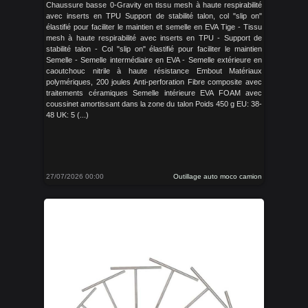
Chaussure basse 0-Gravity en tissu mesh à haute respirabilité
avec inserts en TPU Support de stabilité talon, col "slip on"
élastifié pour faciliter le maintien et semelle en EVA Tige - Tissu
mesh à haute respirabilité avec inserts en TPU - Support de
stabilité talon - Col "slip on" élastifié pour faciliter le maintien
Semelle - Semelle intermédiaire en EVA - Semelle extérieure en
caoutchouc nitrile à haute résistance Embout Matériaux
polymériques, 200 joules Anti-perforation Fibre composite avec
traitements céramiques Semelle intérieure EVA FOAM avec
coussinet amortissant dans la zone du talon Poids 450 g EU: 38-
48 UK: 5 (...)
27/07/2026 00:00
Outillage auto moco camion