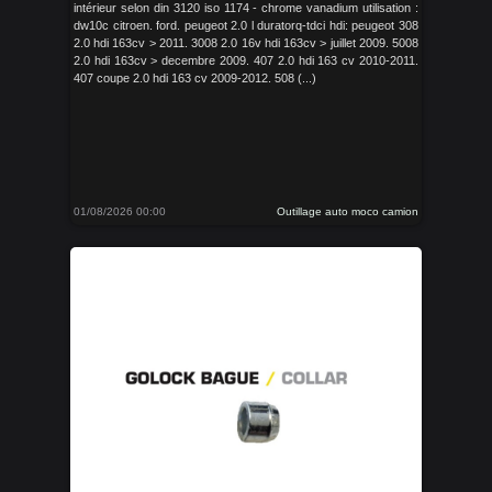
intérieur selon din 3120 iso 1174 - chrome vanadium utilisation :
dw10c citroen. ford. peugeot 2.0 l duratorq-tdci hdi: peugeot 308
2.0 hdi 163cv > 2011. 3008 2.0 16v hdi 163cv > juillet 2009. 5008
2.0 hdi 163cv > decembre 2009. 407 2.0 hdi 163 cv 2010-2011.
407 coupe 2.0 hdi 163 cv 2009-2012. 508 (...)
01/08/2026 00:00
Outillage auto moco camion