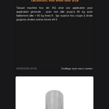
Tar.din351 hss droit unc 5/16
Taraud machine hss din 351 droit unc application pour
application generale : acier non allie jusqu'a 80 kg acier
faiblement allie < 90 kg fonte ft . fgs nuance hss coupe à droite
goujures droites entree forme d4-5
03/08/2026 00:00
Outillage auto moco camion