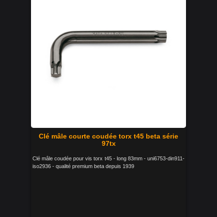
Clé mâle courte coudée torx t45 beta série
97tx
Clé mâle coudée pour vis torx t45 - long 83mm - uni6753-din911-
iso2936 - qualité premium beta depuis 1939