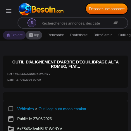
Déposer une annonce
menu
search
clear_all
0
home
looks_one
Explore
Top
Rencontre
Ésotérisme
Brico/Jardin
Outilla
OUTIL D'ALIGNEMENT D'ARBRE D'ÉQUILIBRAGE ALFA
ROMEO, FIAT...
Ref : 6xZ843vJvaN8L61W0NYV
Date : 27/06/2026 00:00
crop_square
Véhicules
>
Outillage auto moco camion
date_range
Publié le 27/06/2026
source
6xZ843vJvaN8L61W0NYV