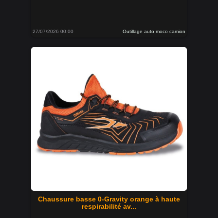
27/07/2026 00:00
Outillage auto moco camion
Chaussure basse 0-Gravity orange à haute
respirabilité av...