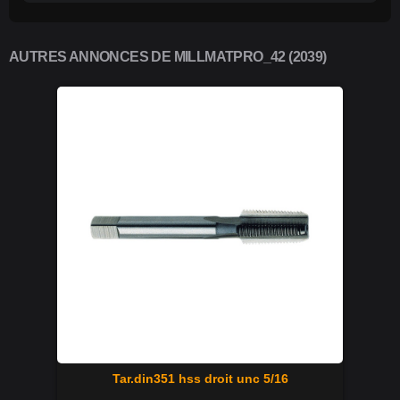
AUTRES ANNONCES DE MILLMATPRO_42 (2039)
Tar.din351 hss droit unc 5/16