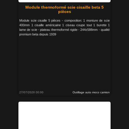
Module thermoformé scie cisaille beta 5
pièces
Module scie cisaille 5 pièces - composition: 1 monture de scie
400mm 1 cisaille américaine 1 ciseau coupe tout 1 burette 1
lame de scie - plateau thermoformé rigide - 244x588mm - qualité
premium beta depuis 1939
27/07/2026 00:00
Outillage auto moco camion