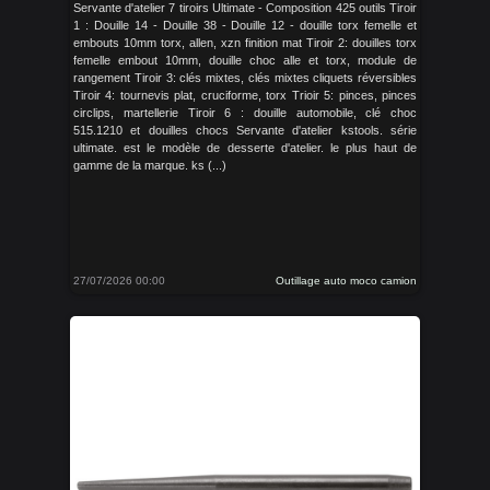
Servante d'atelier 7 tiroirs Ultimate - Composition 425 outils Tiroir
1 : Douille 14 - Douille 38 - Douille 12 - douille torx femelle et
embouts 10mm torx, allen, xzn finition mat Tiroir 2: douilles torx
femelle embout 10mm, douille choc alle et torx, module de
rangement Tiroir 3: clés mixtes, clés mixtes cliquets réversibles
Tiroir 4: tournevis plat, cruciforme, torx Trioir 5: pinces, pinces
circlips, martellerie Tiroir 6 : douille automobile, clé choc
515.1210 et douilles chocs Servante d'atelier kstools. série
ultimate. est le modèle de desserte d'atelier. le plus haut de
gamme de la marque. ks (...)
27/07/2026 00:00
Outillage auto moco camion