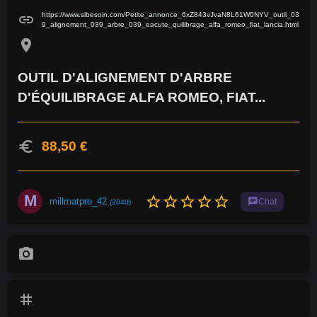
https://www.sibesoin.com/Petite_annonce_6xZ843vJvaN8L61W0NYV_outil_03
link
9_alignement_039_arbre_039_eacute_quilibrage_alfa_romeo_fiat_lancia.html
location_on
OUTIL D'ALIGNEMENT D'ARBRE
D'ÉQUILIBRAGE ALFA ROMEO, FIAT...
euro
88,50 €
M
star_border
star_border
star_border
star_border
star_border
millmatpro_42
chat
Chat
(2040)
photo_camera
tag