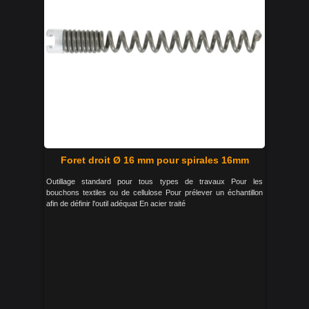
Foret droit Ø 16 mm pour spirales 16mm
Outillage standard pour tous types de travaux Pour les
bouchons textiles ou de cellulose Pour prélever un échantillon
afin de définir l'outil adéquat En acier traité