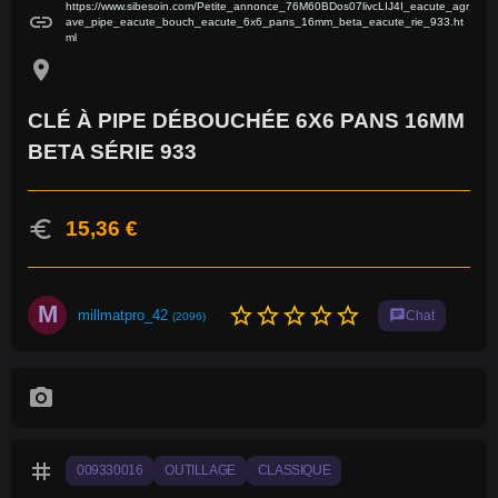
https://www.sibesoin.com/Petite_annonce_76M60BDos07livcLIJ4I_eacute_agr
link
ave_pipe_eacute_bouch_eacute_6x6_pans_16mm_beta_eacute_rie_933.ht
ml
location_on
CLÉ À PIPE DÉBOUCHÉE 6X6 PANS 16MM
BETA SÉRIE 933
euro
15,36 €
M
star_border
star_border
star_border
star_border
star_border
millmatpro_42
chat
Chat
(2096)
photo_camera
tag
009330016
OUTILLAGE
CLASSIQUE