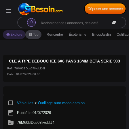
Déposer une annonce
menu
search
clear_all
0
home
looks_one
Explore
Top
Rencontre
Ésotérisme
Brico/Jardin
Outilla
CLÉ À PIPE DÉBOUCHÉE 6X6 PANS 16MM BETA SÉRIE 933
Ref : 76M60BDos07livcLIJ4I
Date : 01/07/2026 00:00
crop_square
Véhicules
>
Outillage auto moco camion
date_range
Publié le 01/07/2026
source
76M60BDos07livcLIJ4I