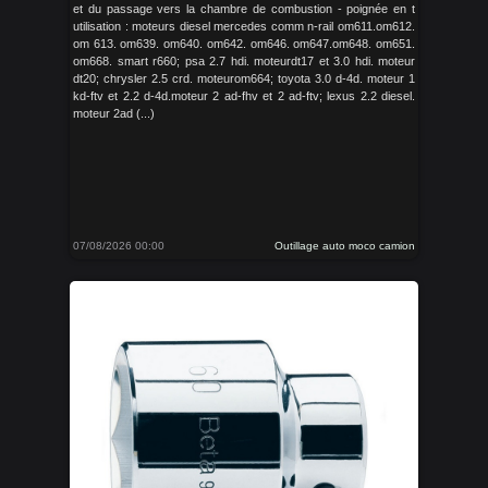
et du passage vers la chambre de combustion - poignée en t
utilisation : moteurs diesel mercedes comm n-rail om611.om612.
om 613. om639. om640. om642. om646. om647.om648. om651.
om668. smart r660; psa 2.7 hdi. moteurdt17 et 3.0 hdi. moteur
dt20; chrysler 2.5 crd. moteurom664; toyota 3.0 d-4d. moteur 1
kd-ftv et 2.2 d-4d.moteur 2 ad-fhv et 2 ad-ftv; lexus 2.2 diesel.
moteur 2ad (...)
07/08/2026 00:00
Outillage auto moco camion