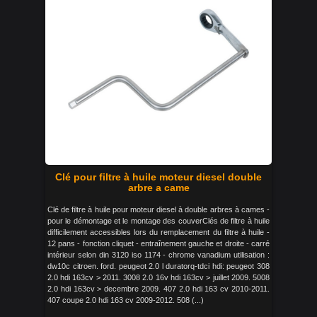
Clé pour filtre à huile moteur diesel double
arbre a came
Clé de filtre à huile pour moteur diesel à double arbres à cames -
pour le démontage et le montage des couverClés de filtre à huile
difficilement accessibles lors du remplacement du filtre à huile -
12 pans - fonction cliquet - entraînement gauche et droite - carré
intérieur selon din 3120 iso 1174 - chrome vanadium utilisation :
dw10c citroen. ford. peugeot 2.0 l duratorq-tdci hdi: peugeot 308
2.0 hdi 163cv > 2011. 3008 2.0 16v hdi 163cv > juillet 2009. 5008
2.0 hdi 163cv > decembre 2009. 407 2.0 hdi 163 cv 2010-2011.
407 coupe 2.0 hdi 163 cv 2009-2012. 508 (...)