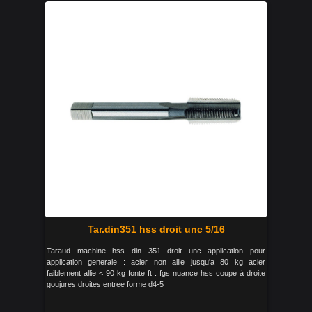
Tar.din351 hss droit unc 5/16
Taraud machine hss din 351 droit unc application pour
application generale : acier non allie jusqu'a 80 kg acier
faiblement allie < 90 kg fonte ft . fgs nuance hss coupe à droite
goujures droites entree forme d4-5