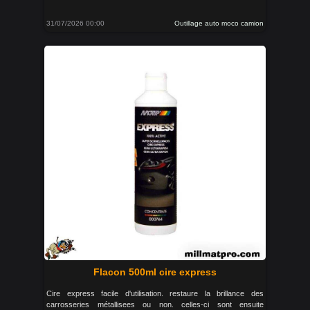
31/07/2026 00:00
Outillage auto moco camion
Flacon 500ml cire express
Cire express facile d'utilisation. restaure la brillance des
carrosseries métallisees ou non. celles-ci sont ensuite