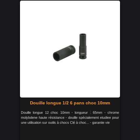
Douille longue 1/2 6 pans choc 10mm
Douille longue 12 choc 10mm - longueur : 65mm - chrome
molybdene haute résistance - douille spécialement etudiee pour
une utilisation sur outils à chocs Clé à choc... - garantie vie