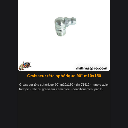
Graisseur tête sphérique 90° m10x150
Graisseur tête sphérique 90° m10x150 - din 71412 - type c acier
trempe - tête du graisseur cementee - conditionement par 15