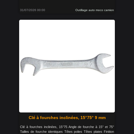
31/07/2026 00:00
Outillage auto moco camion
Clé à fourches inclinées, 15°75° 9 mm
Clé à fourches inclinées, 15°75 Angle de fourche à 15° et 75°
Tailles de fourche identiques Têtes polies Têtes plates Finition