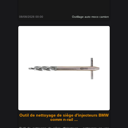
08/08/2026 00:00
Outillage auto moco camion
Outil de nettoyage de siège d'injecteurs BMW
comm n-rail ...