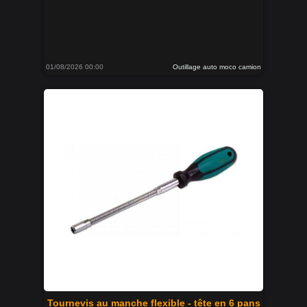
01/08/2026 00:00
Outillage auto moco camion
Tournevis au manche flexible - tête en 6 pans