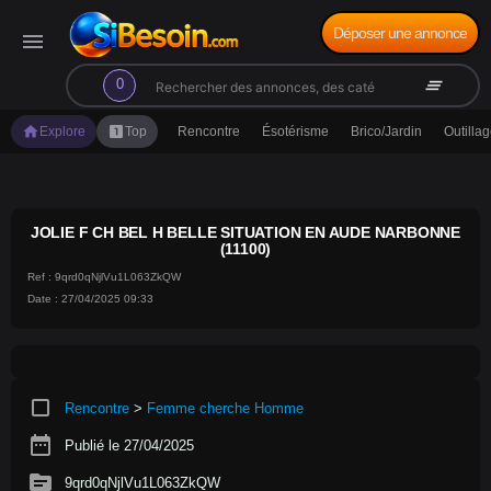
Déposer une annonce
menu
search
clear_all
0
home
looks_one
Explore
Top
Rencontre
Ésotérisme
Brico/Jardin
Outilla
JOLIE F CH BEL H BELLE SITUATION EN AUDE NARBONNE
(11100)
Ref : 9qrd0qNjlVu1L063ZkQW
Date : 27/04/2025 09:33
crop_square
Rencontre
>
Femme cherche Homme
date_range
Publié le 27/04/2025
source
9qrd0qNjlVu1L063ZkQW