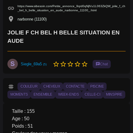
https://www.sibesoin.com/Petite_annonce_9qrd0qNjlVu1L063ZkQW_jolie_f_ch
link
_bel_h_belle_situation_en_aude_narbonne_11100_.html
location_on
narbonne (11100)
JOLIE F CH BEL H BELLE SITUATION EN
AUDE
S
star_border
star_border
star_border
star_border
star_border
Siegle_69a5
chat
Chat
(5)
tag
COULEUR
CHEVEUX
CONTACTE
PISCINE
MOMENTS
ENSEMBLE
WEEK-ENDS
CELLE-CI
MINSPIRE
Taille : 155
Age : 50
Poids : 51