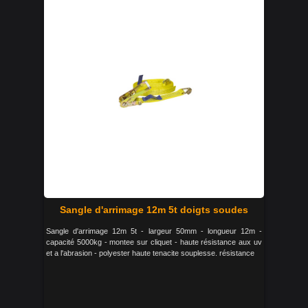
Sangle d'arrimage 12m 5t doigts soudes
Sangle d'arrimage 12m 5t - largeur 50mm - longueur 12m -
capacité 5000kg - montee sur cliquet - haute résistance aux uv
et a l'abrasion - polyester haute tenacite souplesse. résistance