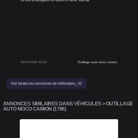
ou une prolongation en option En acier spécial
09/07/2026 00:00
Outillage auto moco camion
Voir toutes les annonces de millmatpro_42
ANNONCES SIMILAIRES DANS VÉHICULES > OUTILLAGE
AUTO MOCO CAMION (1796)