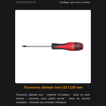
09/07/2026 00:00
Outillage auto moco camion
Tournevis ultimate torx t15 l.100 mm
Tournevis ultimate torx - manche tri-matiere - lame en acier
trempe - chromée avec pointe brunie - lame en chrome
vanadium - résistant aux produits chimiques