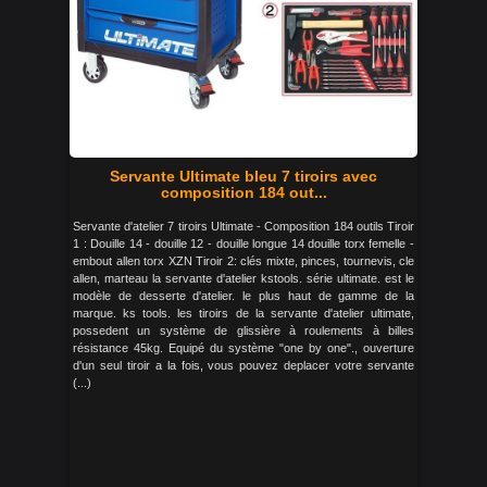
Servante Ultimate bleu 7 tiroirs avec
composition 184 out...
Servante d'atelier 7 tiroirs Ultimate - Composition 184 outils Tiroir
1 : Douille 14 - douille 12 - douille longue 14 douille torx femelle -
embout allen torx XZN Tiroir 2: clés mixte, pinces, tournevis, cle
allen, marteau la servante d'atelier kstools. série ultimate. est le
modèle de desserte d'atelier. le plus haut de gamme de la
marque. ks tools. les tiroirs de la servante d'atelier ultimate,
possedent un système de glissière à roulements à billes
résistance 45kg. Equipé du système "one by one"., ouverture
d'un seul tiroir a la fois, vous pouvez deplacer votre servante
(...)