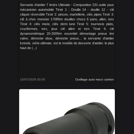
Servante d'atelier 7 tiroirs Ultimate - Composition 231 outils pour
mécanicien automobile Tiroir 1 : Douille 14 - douille 12 - clé
cliquet réversible Tiroir 2: pinces, martellerie, clés pipes Tiroir 3:
clé à choc monster 1708Nm douilles chocs 6 pans, allen, torx
Tiroir 4: clés mixte, clés demi lune Tiroir 5: tournevis plats,
cruciformes, torx, jeux clé allen et torx Tiroir 6: clé
dynamométrique 20-200Nm essentiel démontage pneus tire
valve, démonte obus, démonte pneus... la servante d'atelier
kstools. série ultimate. est le modèle de desserte d'atelier. le plus
haut de (...)
15/07/2026 00:00
Outillage auto moco camion