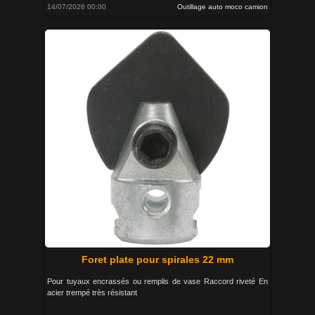
14/07/2026 00:00
Outillage auto moco camion
Foret plate pour spirales 22 mm
Pour tuyaux encrassés ou remplis de vase Raccord riveté En
acier trempé très résistant