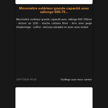
Micrométre extérieur grande capacité avec
rallonge 600-70...
Micrométre extérieur grande capacité avec rallonge 600-700mm
- lecture au 1100 - touche carbure 8mm - livre avec jauge
d'etalonnage - coffret - berceau tubulaire en acier avec isolant
10/07/2026 00:00
Outillage auto moco camion