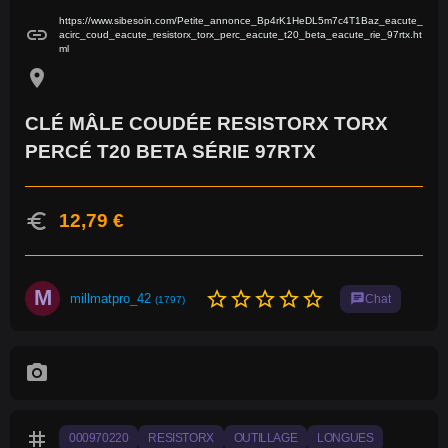
https://www.sibesoin.com/Petite_annonce_Bp4rK1HeDL5m7c4T1Baz_eacute_
link
acirc_coud_eacute_resistorx_torx_perc_eacute_t20_beta_eacute_rie_97rtx.ht
ml
location_on
CLÉ MÂLE COUDÉE RESISTORX TORX
PERCÉ T20 BETA SÉRIE 97RTX
euro
12,79 €
M
star_border
star_border
star_border
star_border
star_border
millmatpro_42
chat
Chat
(1797)
photo_camera
tag
000970220
RESISTORX
OUTILLAGE
LONGUES