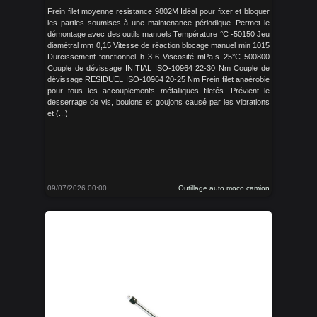
Frein filet moyenne resistance 9802M Idéal pour fixer et bloquer
les parties soumises à une maintenance périodique. Permet le
démontage avec des outils manuels Température °C -50150 Jeu
diamétral mm 0,15 Vitesse de réaction blocage manuel min 1015
Durcissement fonctionnel h 3-6 Viscosité mPa.s 25°C 500800
Couple de dévissage INITIAL ISO-10964 22-30 Nm Couple de
dévissage RESIDUEL ISO-10964 20-25 Nm Frein filet anaérobie
pour tous les accouplements métalliques filetés. Prévient le
desserrage de vis, boulons et goujons causé par les vibrations
et (...)
09/07/2026 00:00
Outillage auto moco camion