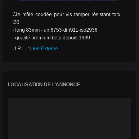
Clé mâle coudée pour vis tamper résistant torx 
t20
- long 83mm - uni6753-din911-iso2936
- qualité premium beta depuis 1939
U.R.L. : 
Lien Externe
LOCALISATION DE L'ANNONCE