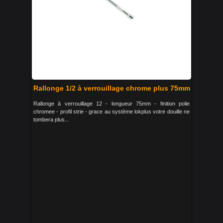
Rallonge 1/2 à verrouillage chrome plus 75mm
Rallonge à verrouillage 12 - longueur 75mm - finition polie
chromee - profil strie - grace au système lokplus votre douille ne
tombera plus...