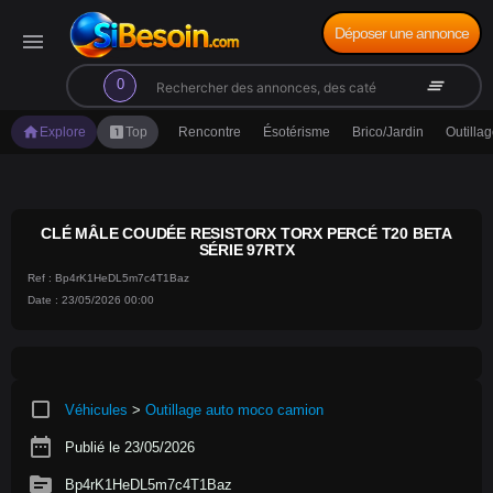
Déposer une annonce
menu
search
clear_all
0
home
looks_one
Explore
Top
Rencontre
Ésotérisme
Brico/Jardin
Outilla
CLÉ MÂLE COUDÉE RESISTORX TORX PERCÉ T20 BETA
SÉRIE 97RTX
Ref : Bp4rK1HeDL5m7c4T1Baz
Date : 23/05/2026 00:00
crop_square
Véhicules
>
Outillage auto moco camion
date_range
Publié le 23/05/2026
source
Bp4rK1HeDL5m7c4T1Baz