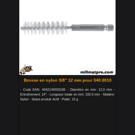
Brosse en nylon 3/8" 12 mm pour 340.0010
- Code EAN: 4042146593196 - Diamètre en mm: 12,0 mm -
Entraînement: 14" - Longueur totale en mm: 100.0 mm - Matière:
Nylon - Statut produit: Actif - Poids: 15 g