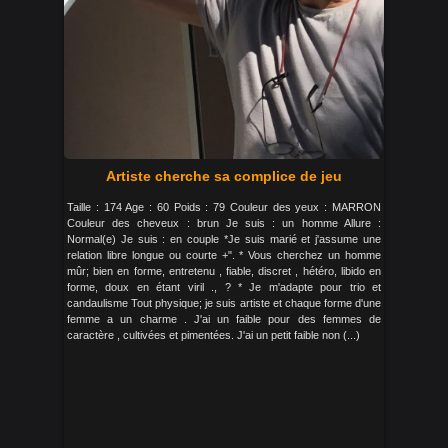
Artiste cherche sa complice de jeu
Taille : 174 Age : 60 Poids : 79 Couleur des yeux : MARRON
Couleur des cheveux : brun Je suis : un homme Allure :
Normal(e) Je suis : en couple *Je suis marié et j'assume une
relation libre longue ou courte +". * Vous cherchez un homme
mûr; bien en forme, entretenu , fiable, discret , hétéro, libido en
forme, doux en étant viril ., ? * Je m'adapte pour trio et
candaulisme Tout physique; je suis artiste et chaque forme d'une
femme a un charme . J'ai un faible pour des femmes de
caractère , cultivées et pimentées. J'ai un petit faible non (...)