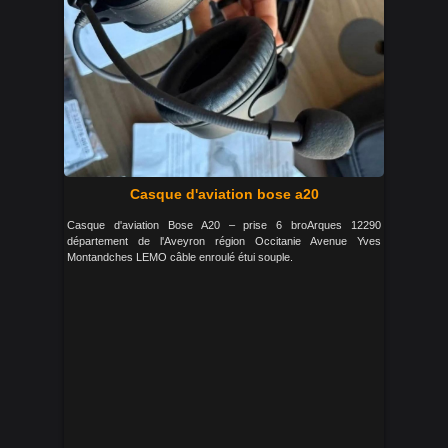
Casque d'aviation bose a20
Casque d'aviation Bose A20 – prise 6 broArques 12290
département de l'Aveyron région Occitanie Avenue Yves
Montandches LEMO câble enroulé étui souple.