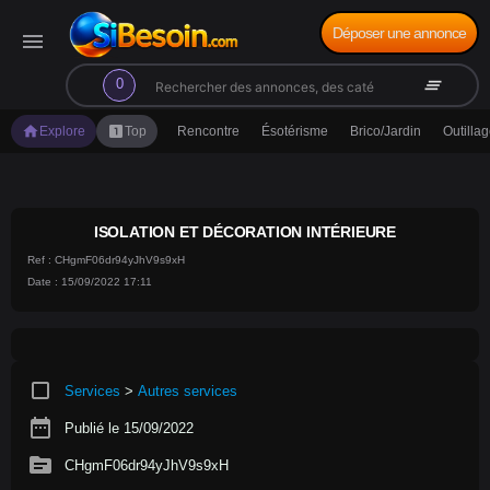
Déposer une annonce
menu
search
clear_all
0
home
looks_one
Explore
Top
Rencontre
Ésotérisme
Brico/Jardin
Outilla
ISOLATION ET DÉCORATION INTÉRIEURE
Ref : CHgmF06dr94yJhV9s9xH
Date : 15/09/2022 17:11
crop_square
Services
>
Autres services
date_range
Publié le 15/09/2022
source
CHgmF06dr94yJhV9s9xH