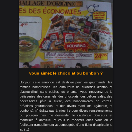
vous aimez le chocolat ou bonbon ?
Bonjour, cette annonce est destinée pour les gourmands, les
familles nombreuses, les amoureux de sucreries d'antan et
d'aujourd'hui. sans oublier, les enfants. vous trouverez de la
pâtisseries, des caramels, des chocolats, des délices salés, des
accessoires pâte à sucre, des bonbonnières en verres,
créations gourmandes, et des divers maxi lots, (gâteaux, et
bonbons). n'hésitez pas à m'écrire pour divers renseignements
ou pourquoi pas me demander le catalogue douceurs et
friandises à domicile. et vous le recevrez chez vous en le
feuilletant tranquillement accompagnés d'une fiche d'explications
au (...)