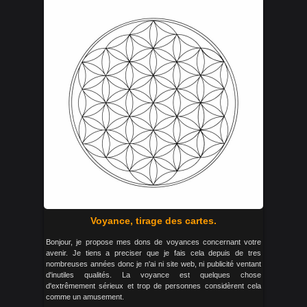
Voyance, tirage des cartes.
Bonjour, je propose mes dons de voyances concernant votre
avenir. Je tiens a preciser que je fais cela depuis de tres
nombreuses années donc je n'ai ni site web, ni publicité ventant
d'inutiles qualités. La voyance est quelques chose
d'extrêmement sérieux et trop de personnes considèrent cela
comme un amusement.