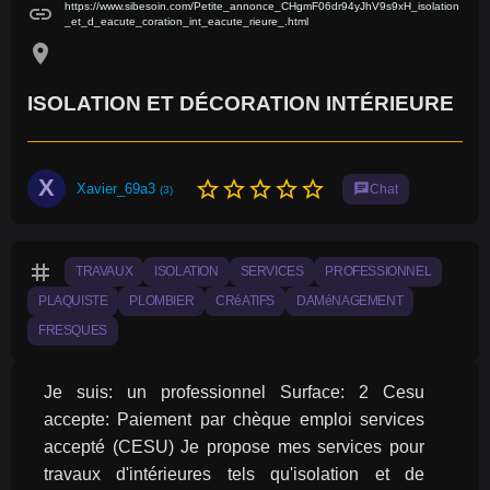
https://www.sibesoin.com/Petite_annonce_CHgmF06dr94yJhV9s9xH_isolation
link
_et_d_eacute_coration_int_eacute_rieure_.html
location_on
ISOLATION ET DÉCORATION INTÉRIEURE
X
star_border
star_border
star_border
star_border
star_border
Xavier_69a3
chat
Chat
(3)
tag
TRAVAUX
ISOLATION
SERVICES
PROFESSIONNEL
PLAQUISTE
PLOMBIER
CRéATIFS
DAMéNAGEMENT
FRESQUES
Je suis: un professionnel Surface: 2 Cesu 
accepte: Paiement par chèque emploi services 
accepté (CESU) Je propose mes services pour 
travaux d'intérieures tels qu'isolation et de 