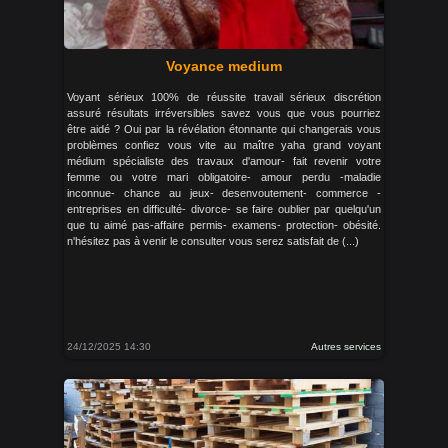
Voyance medium
Voyant sérieux 100% de réussite travail sérieux discrétion
assuré résultats irréversibles savez vous que vous pourriez
être aidé ? Oui par la révélation étonnante qui changerais vous
problèmes confiez vous vite au maître yaha grand voyant
médium spécialiste des travaux d'amour- fait revenir votre
femme ou votre mari obligatoire- amour perdu -maladie
inconnue- chance au jeux- desenvoutement- commerce -
entreprises en difficulté- divorce- se faire oublier par quelqu'un
que tu aimé pas-affaire permis- examens- protection- obésité.
n'hésitez pas à venir le consulter vous serez satisfait de (...)
24/12/2025 14:30
Autres services