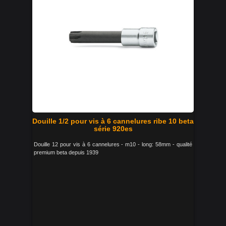
Douille 1/2 pour vis à 6 cannelures ribe 10 beta
série 920es
Douille 12 pour vis à 6 cannelures - m10 - long: 58mm - qualité
premium beta depuis 1939