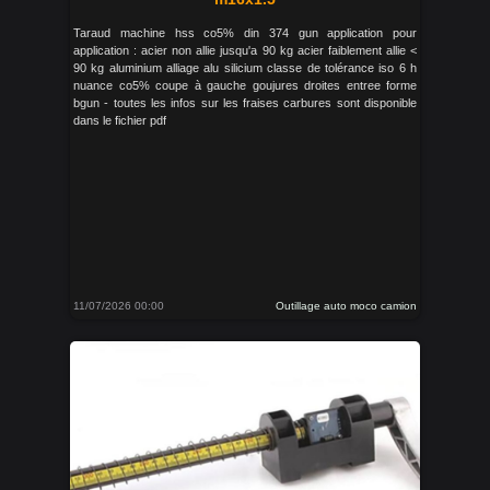
Taraud machine hss co5% din 374 gun application pour
application : acier non allie jusqu'a 90 kg acier faiblement allie <
90 kg aluminium alliage alu silicium classe de tolérance iso 6 h
nuance co5% coupe à gauche goujures droites entree forme
bgun - toutes les infos sur les fraises carbures sont disponible
dans le fichier pdf
11/07/2026 00:00
Outillage auto moco camion