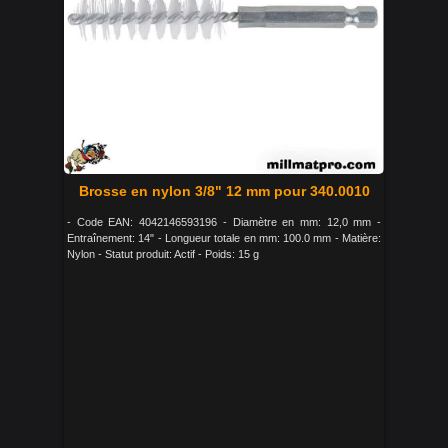
Brosse en nylon 3/8" 12 mm pour 340.0010
- Code EAN: 4042146593196 - Diamètre en mm: 12,0 mm -
Entraînement: 14" - Longueur totale en mm: 100.0 mm - Matière:
Nylon - Statut produit: Actif - Poids: 15 g