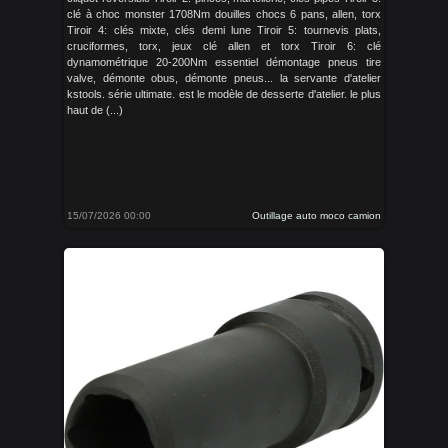
clé à choc monster 1708Nm douilles chocs 6 pans, allen, torx
Tiroir 4: clés mixte, clés demi lune Tiroir 5: tournevis plats,
cruciformes, torx, jeux clé allen et torx Tiroir 6: clé
dynamométrique 20-200Nm essentiel démontage pneus tire
valve, démonte obus, démonte pneus... la servante d'atelier
kstools. série ultimate. est le modèle de desserte d'atelier. le plus
haut de (...)
15/07/2026 00:00
Outillage auto moco camion