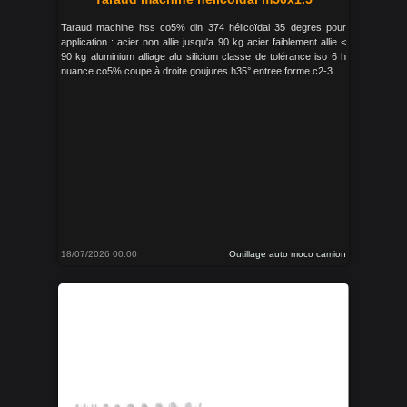
Taraud machine hss co5% din 374 hélicoïdal 35 degres pour
application : acier non allie jusqu'a 90 kg acier faiblement allie <
90 kg aluminium alliage alu silicium classe de tolérance iso 6 h
nuance co5% coupe à droite goujures h35° entree forme c2-3
18/07/2026 00:00
Outillage auto moco camion