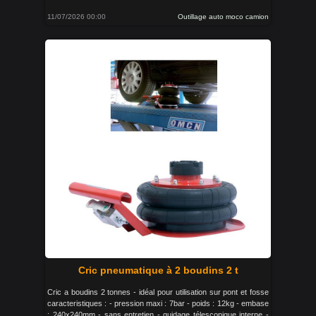
11/07/2026 00:00
Outillage auto moco camion
Cric pneumatique à 2 boudins 2 t
Cric a boudins 2 tonnes - idéal pour utilisation sur pont et fosse
caracteristiques : - pression maxi : 7bar - poids : 12kg - embase
: 240x240mm - sans entretien - guidage télescopique interne -