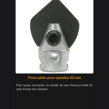
Foret plate pour spirales 22 mm
Pour tuyaux encrassés ou remplis de vase Raccord riveté En
acier trempé très résistant