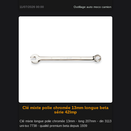
11/07/2026 00:00
Outillage auto moco camion
Clé mixte polie chromée 13mm longue beta
série 42lmp
Clé mixte longue polie chromée 13mm - long 207mm - din 3113
uni-iso 7738 - qualité premium beta depuis 1939