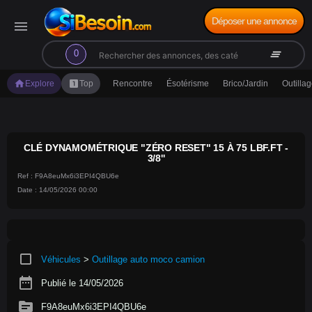
Déposer une annonce
menu
search
clear_all
0
home
looks_one
Explore
Top
Rencontre
Ésotérisme
Brico/Jardin
Outilla
CLÉ DYNAMOMÉTRIQUE "ZÉRO RESET" 15 À 75 LBF.FT -
3/8''
Ref : F9A8euMx6i3EPI4QBU6e
Date : 14/05/2026 00:00
crop_square
Véhicules
>
Outillage auto moco camion
date_range
Publié le 14/05/2026
source
F9A8euMx6i3EPI4QBU6e