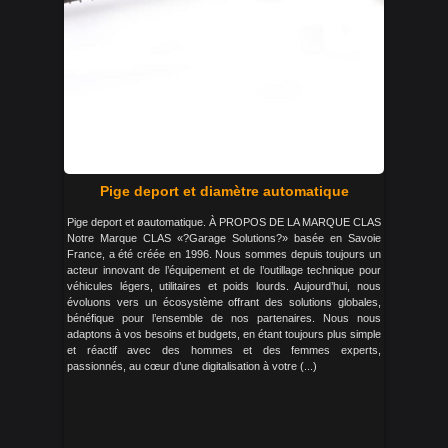
Pige deport et diamètre automatique
Pige deport et øautomatique. À PROPOS DE LA MARQUE CLAS
Notre Marque CLAS «?Garage Solutions?» basée en Savoie
France, a été créée en 1996. Nous sommes depuis toujours un
acteur innovant de l’équipement et de l’outillage technique pour
véhicules légers, utilitaires et poids lourds. Aujourd’hui, nous
évoluons vers un écosystème offrant des solutions globales,
bénéfique pour l’ensemble de nos partenaires. Nous nous
adaptons à vos besoins et budgets, en étant toujours plus simple
et réactif avec des hommes et des femmes experts,
passionnés, au cœur d’une digitalisation à votre (...)