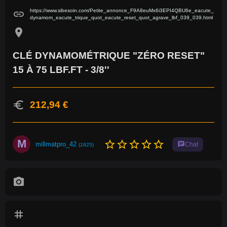
https://www.sibesoin.com/Petite_annonce_F9A8euMx6i3EPI4QBU6e_eacute_
link
dynamom_eacute_trique_quot_eacute_reset_quot_agrave_lbf_039_039.html
location_on
CLÉ DYNAMOMÉTRIQUE "ZÉRO RESET"
15 À 75 LBF.FT - 3/8''
euro
212,94 €
M
star_border
star_border
star_border
star_border
star_border
millmatpro_42
chat
Chat
(1825)
photo_camera
tag