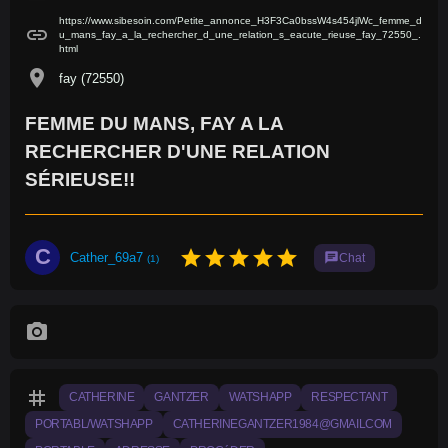
https://www.sibesoin.com/Petite_annonce_H3F3Ca0bssW4s454jlWc_femme_d
link
u_mans_fay_a_la_rechercher_d_une_relation_s_eacute_rieuse_fay_72550_.
html
location_on
fay (72550)
FEMME DU MANS, FAY A LA
RECHERCHER D'UNE RELATION
SÉRIEUSE!!
C
star
star
star
star
star
Cather_69a7
chat
Chat
(1)
photo_camera
tag
CATHERINE
GANTZER
WATSHAPP
RESPECTANT
PORTABL/WATSHAPP
CATHERINEGANTZER1984@GMAILCOM