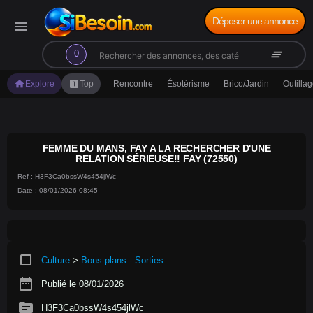
Déposer une annonce
menu
search
clear_all
0
home
looks_one
Explore
Top
Rencontre
Ésotérisme
Brico/Jardin
Outilla
FEMME DU MANS, FAY A LA RECHERCHER D'UNE
RELATION SÉRIEUSE!! FAY (72550)
Ref : H3F3Ca0bssW4s454jlWc
Date : 08/01/2026 08:45
crop_square
Culture
>
Bons plans - Sorties
date_range
Publié le 08/01/2026
source
H3F3Ca0bssW4s454jlWc