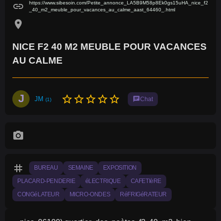
https://www.sibesoin.com/Petite_annonce_LA5B9M58p8Ek0gs15uHA_nice_f2
link
_40_m2_meuble_pour_vacances_au_calme_aast_64460_.html
location_on
NICE F2 40 M2 MEUBLE POUR VACANCES
AU CALME
J
star_border
star_border
star_border
star_border
star_border
JM
chat
Chat
(1)
photo_camera
tag
BUREAU
SEMAINE
EXPOSITION
PLACARD-PENDERIE
éLECTRIQUE
CAFETIèRE
CONGéLATEUR
MICRO-ONDES
RéFRIGéRATEUR