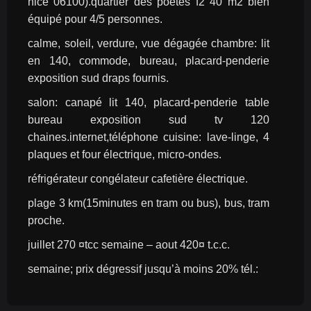
nice 06100).quartier des poètes f2 40 m2 bien 
équipé pour 4/5 personnes.
calme, soleil, verdure, vue dégagée chambre: lit 
en 140, commode, bureau, placard-penderie 
exposition sud draps fournis.
salon: canapé lit 140, placard-penderie table 
bureau exposition sud tv 120 
chaines.internet,téléphone cuisine: lave-linge, 4 
plaques et four électrique, micro-ondes.
réfrigérateur congélateur cafetière électrique.
plage 3 km(15minutes en tram ou bus), bus, tram 
proche.
juillet 270 ¤tcc semaine – aout 420¤ t.c.c.
semaine; prix dégressif jusqu’à moins 20% tél.: