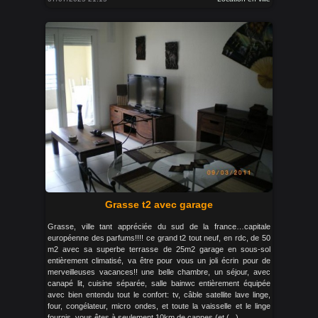
Grasse t2 avec garage
Grasse, ville tant appréciée du sud de la france…capitale
européenne des parfums!!!! ce grand t2 tout neuf, en rdc, de 50
m2 avec sa superbe terrasse de 25m2 garage en sous-sol
entièrement climatisé, va être pour vous un joli écrin pour de
merveilleuses vacances!! une belle chambre, un séjour, avec
canapé lit, cuisine séparée, salle bainwc entièrement équipée
avec bien entendu tout le confort: tv, câble satellite lave linge,
four, congélateur, micro ondes, et toute la vaisselle et le linge
fournis. vous êtes à seulement 10km de cannes (et (...)