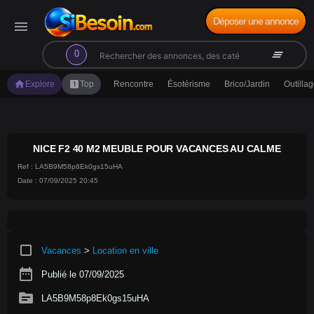
Déposer une annonce
menu
search
clear_all
0
home
looks_one
Explore
Top
Rencontre
Ésotérisme
Brico/Jardin
Outilla
NICE F2 40 M2 MEUBLE POUR VACANCES AU CALME
Ref : LA5B9M58p8Ek0gs15uHA
Date : 07/09/2025 20:45
crop_square
Vacances
>
Location en ville
date_range
Publié le 07/09/2025
source
LA5B9M58p8Ek0gs15uHA