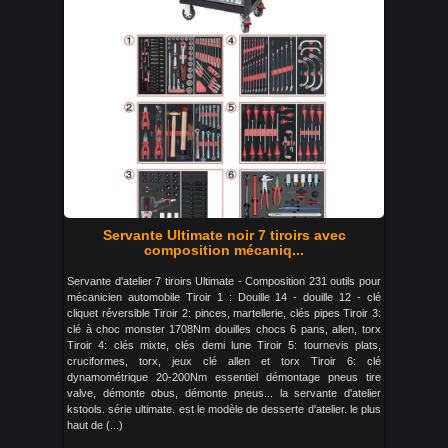
Servante Ultimate noir 7 tiroirs avec
composition mécaniq...
Servante d'atelier 7 tiroirs Ultimate - Composition 231 outils pour
mécanicien automobile Tiroir 1 : Douille 14 - douille 12 - clé
cliquet réversible Tiroir 2: pinces, martellerie, clés pipes Tiroir 3:
clé à choc monster 1708Nm douilles chocs 6 pans, allen, torx
Tiroir 4: clés mixte, clés demi lune Tiroir 5: tournevis plats,
cruciformes, torx, jeux clé allen et torx Tiroir 6: clé
dynamométrique 20-200Nm essentiel démontage pneus tire
valve, démonte obus, démonte pneus... la servante d'atelier
kstools. série ultimate. est le modèle de desserte d'atelier. le plus
haut de (...)