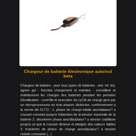
Chargeur de batterie électronique auto/vul
beta
Chargeur de batteire - pour tous types de batteries : wet. mf. dry.
agmm gel - fonction chargement et maintien - surveillent et
maintiennent les charges des batteries pendant les periodes
d'inutilisation - contrôle et execution du cyClé de charge gere par
un microprocesseur en trois phases distinctes. conformement a
la norme din 41772 : 1. phase de charge initiale aeurdiaiaeur? a
courant constant jusqu'a l'obtention de la tension maximale de la
batterie 2. deuxiemm phase aeurdiau0aeur? a tension stabilisee
jusqu'a ce que le courant diminue et atteigne des valeurs faibles
3. troisiemm de phase de charge aeurdiauaeur? a tension
reduite constante (...)