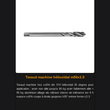
Taraud machine hélicoïdal m50x1.5
Taraud machine hss co5% din 374 hélicoïdal 35 degres pour
application : acier non allie jusqu'a 90 kg acier faiblement allie <
90 kg aluminium alliage alu silicium classe de tolérance iso 6 h
nuance co5% coupe à droite goujures h35° entree forme c2-3