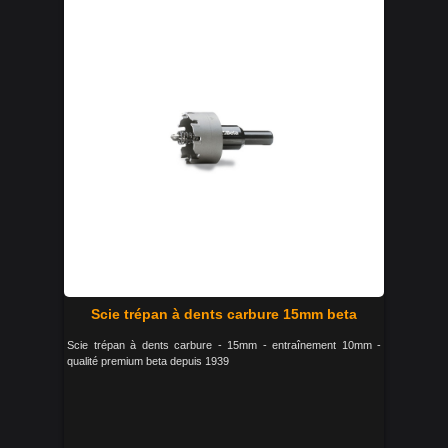
Scie trépan à dents carbure 15mm beta
Scie trépan à dents carbure - 15mm - entraînement 10mm -
qualité premium beta depuis 1939