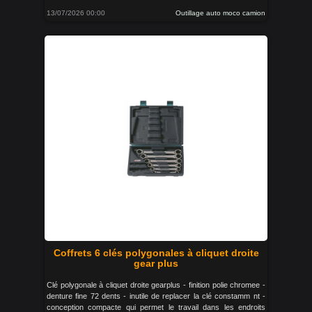
13/07/2026 00:00
Outillage auto moco camion
Coffrets 6 clés polygonales à cliquet droite
gear plus
Clé polygonale à cliquet droite gearplus - finition polie chromee -
denture fine 72 dents - inutile de replacer la clé constamm nt -
conception compacte qui permet le travail dans les endroits