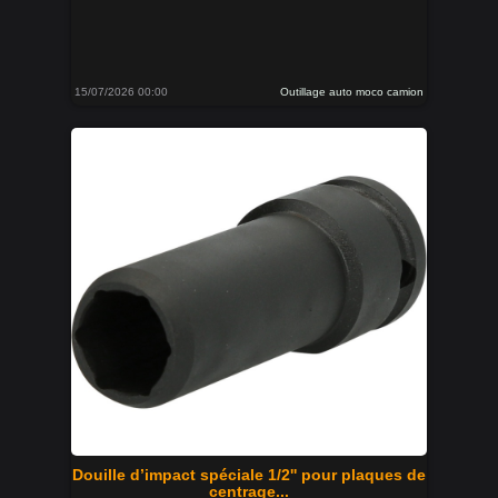
15/07/2026 00:00
Outillage auto moco camion
Douille d’impact spéciale 1/2'' pour plaques de
centrage...