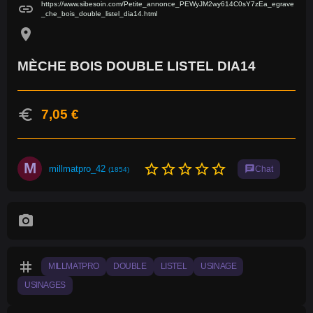
https://www.sibesoin.com/Petite_annonce_PEWyJM2wy614C0sY7zEa_egrave
link
_che_bois_double_listel_dia14.html
location_on
MÈCHE BOIS DOUBLE LISTEL DIA14
euro
7,05 €
M
star_border
star_border
star_border
star_border
star_border
millmatpro_42
chat
Chat
(1854)
photo_camera
tag
MILLMATPRO
DOUBLE
LISTEL
USINAGE
USINAGES