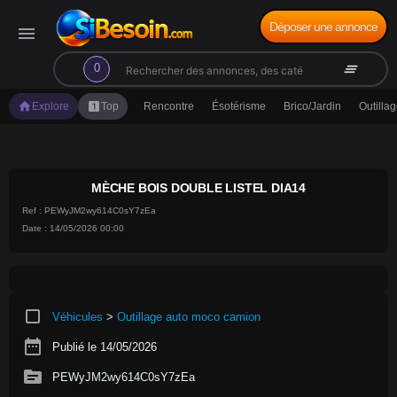
Déposer une annonce
menu
search
clear_all
0
home
looks_one
Explore
Top
Rencontre
Ésotérisme
Brico/Jardin
Outilla
MÈCHE BOIS DOUBLE LISTEL DIA14
Ref : PEWyJM2wy614C0sY7zEa
Date : 14/05/2026 00:00
crop_square
Véhicules
>
Outillage auto moco camion
date_range
Publié le 14/05/2026
source
PEWyJM2wy614C0sY7zEa