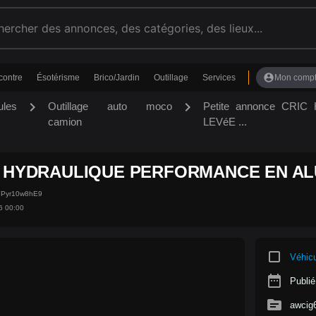
account_circle
contre
Ésotérisme
Brico/Jardin
Outillage
Services
Mon comp
chevron_right
chevron_right
ules
Outillage auto moco
Petite annonce CR
camion
LEVéE ...
 HYDRAULIQUE PERFORMANCE EN ALUM
HYPyr10w8hE9
6 00:00
crop_square
Véhic
date_range
Publié
source
awcig