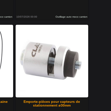
moco camion
10/07/2026 00:00
Outillage auto moco camion
gaine
Emporte-pièces pour capteurs de
stationnement ø30mm