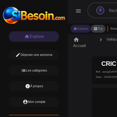
search
menu
0
home
looks_one
Explore
Top
Ren
home
Explore
home
chevron_right
Véhic
Accueil
edit
Déposer une annonce
CRIC
list
Les catégories
Ref : awcig6z6
Date : 10/05/202
info
À propos
account_circle
Mon compte