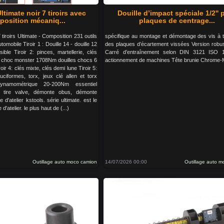
ltimate noir 7 tiroirs avec
Douille d’impact spéciale 1/2'' 
osition mécaniq...
plaques de centrage...
 tiroirs Ultimate - Composition 231 outils
spécifique au montage et démontage des vis à t
omobile Tiroir 1 : Douille 14 - douille 12
des plaques d’écartement vissées Version robu
sible Tiroir 2: pinces, martellerie, clés
Carré d’entraînement selon DIN 3121 ISO 
é à choc monster 1708Nm douilles chocs 6
actionnement de machines Tête brunie Chrome
roir 4: clés mixte, clés demi lune Tiroir 5:
ruciformes, torx, jeux clé allen et torx
ynamométrique 20-200Nm essentiel
 tire valve, démonte obus, démonte
 d'atelier kstools. série ultimate. est le
'atelier. le plus haut de (...)
Outillage auto moco camion
14/07/2026 00:00
Outillage auto 