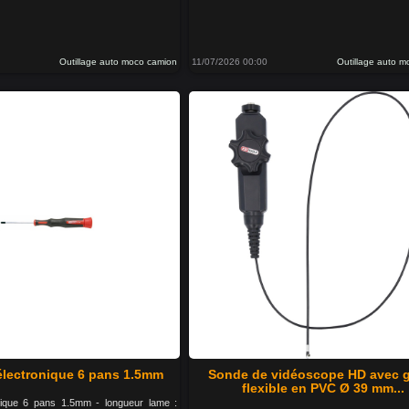
Outillage auto moco camion
11/07/2026 00:00
Outillage auto 
électronique 6 pans 1.5mm
Sonde de vidéoscope HD avec 
flexible en PVC Ø 39 mm...
nique 6 pans 1.5mm - longueur lame :