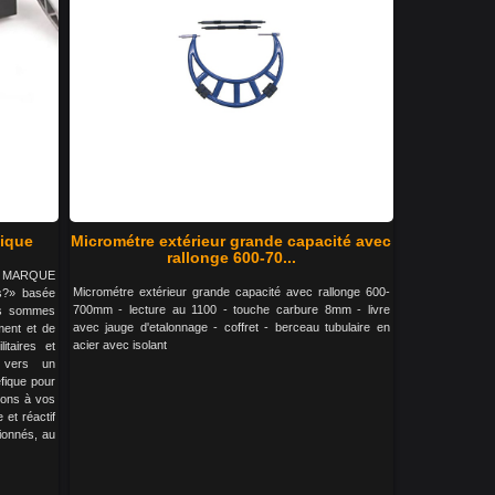
tique
Micrométre extérieur grande capacité avec
rallonge 600-70...
LA MARQUE
Micrométre extérieur grande capacité avec rallonge 600-
s?» basée
700mm - lecture au 1100 - touche carbure 8mm - livre
us sommes
avec jauge d'etalonnage - coffret - berceau tubulaire en
ment et de
acier avec isolant
litaires et
s vers un
fique pour
tons à vos
 et réactif
ionnés, au