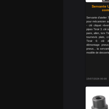
Servante U
comp
Servante d'atelier 7
pour mécanicien aut
- clé cliquet réver
pipes Tiroir 3: cl
pans, allen, torx Ti
tournevis plats, c
Tiroir 6: clé d
démontage pneus
pneus... la servante
modèle de desserte d
15/07/2026 00:00