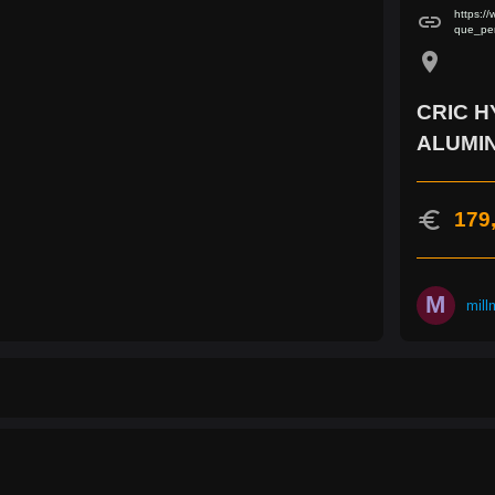
https:/
link
que_pe
location_on
CRIC 
ALUMIN
euro
179
M
mill