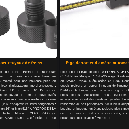
seur tuyaux de freins
Pige deport et diamètre automa
ux de freins. Permet de redresser
Pige deport et øautomatique. À PROPOS DE 
uyaux de freins en cuivre livrés en
CLAS Notre Marque CLAS «?Garage Solution
 moleté pour une meilleure prise en
en Savoie France, a été créée en 1996. No
 jeux d'adaptateurs interchangeables :
depuis toujours un acteur innovant de l’équipe
.35mm 14" et 8mm 516". Permet de
l’outillage technique pour véhicules légers, uti
nt les tuyaux de freins en cuivre livrés
poids lourds. Aujourd’hui, nous évoluon
che moleté pour une meilleure prise en
écosystème offrant des solutions globales, béné
 3 jeux d’adaptateurs interchangeables :
l’ensemble de nos partenaires. Nous nous adap
5mm 14" et 8mm 516" À PROPOS DE LA
besoins et budgets, en étant toujours plus simple
Notre Marque CLAS «?Garage
avec des hommes et des femmes experts, pass
 en Savoie France, a été créée en 1996
cœur d’une digitalisation à votre (...)