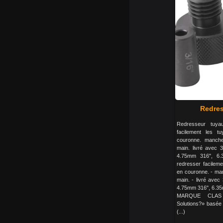
Redres
Redresseur tuya
facilement les t
couronne. manche
main. livré avec 3
4.75mm 316", 6
redresser facileme
en couronne. - man
main. - livré avec
4.75mm 316", 6.3
MARQUE CLAS 
Solutions?» basée
(...)