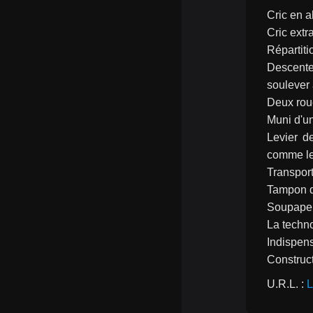
Cric en a
Cric extr
Répartiti
Descente
soulever
Deux roue
Muni d'u
Levier d
comme les
Transport
Tampon d
Soupape 
La techno
Indispens
Construc
U.R.L. : 
L