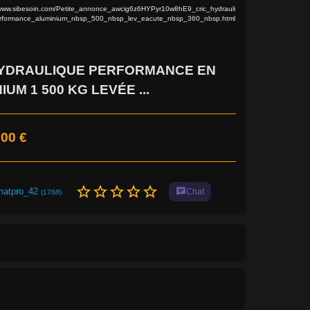
/www.sibesoin.com/Petite_annonce_awcig6z6HYPyr10w8hE9_cric_hydrauli
rformance_aluminium_nbsp_500_nbsp_lev_eacute_nbsp_360_nbsp.html
HYDRAULIQUE PERFORMANCE EN
IUM 1 500 KG LEVÉE ...
,00 €
star_border
star_border
star_border
star_border
star_border
matpro_42
chat
Chat
(1768)