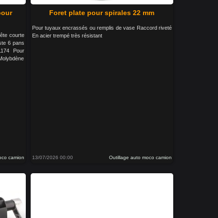
pour
Foret plate pour spirales 22 mm
Pour tuyaux encrassés ou remplis de vase Raccord riveté
ête courte
En acier trempé très résistant
ste 6 pans
1174 Pour
-Molybdène
moco camion
13/07/2026 00:00
Outillage auto moco camion