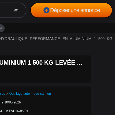
add_circle
Déposer une annonce
clear_all
te
IC HYDRAULIQUE PERFORMANCE EN ALUMINIUM 1 500 KG
INIUM 1 500 KG LEVÉE ...
ules
>
Outillage auto moco camion
 le 10/05/2026
6z6HYPyr10w8hE9