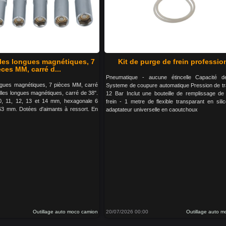
lles longues magnétiques, 7
Kit de purge de frein professio
èces MM, carré d...
Pneumatique - aucune étincelle Capacité de
ongues magnétiques, 7 pièces MM, carré
Systeme de coupure automatique Pression de trav
lles longues magnétiques, carré de 38".
12 Bar Inclut une bouteille de remplissage de 
0, 11, 12, 13 et 14 mm, hexagonale 6
frein - 1 metre de flexible transparant en sili
63 mm. Dotées d'aimants à ressort. En
adaptateur universelle en caoutchoux
Outillage auto moco camion
20/07/2026 00:00
Outillage auto 