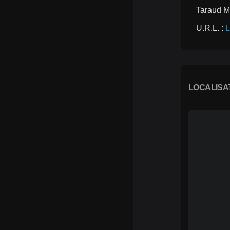
Taraud M
U.R.L. : 
L
LOCALISA