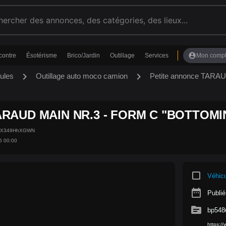
account_circle
contre
Ésotérisme
Brico/Jardin
Outillage
Services
Mon comp
chevron_right
chevron_right
ules
Outillage auto moco camion
Petite annonce TARA
RAUD MAIN NR.3 - FORM C "BOTTOMING"
8uX349HhXGWN
6 00:00
crop_square
Véhic
date_range
Publié
source
bp54
https: