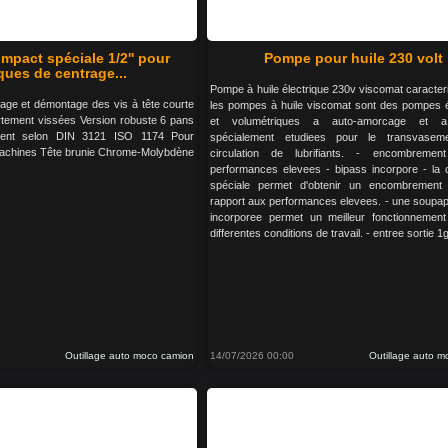
impact spéciale 1/2'' pour
Pompe pour huile 230 volt
ques de centrage...
Pompe à huile électrique 230v viscomat caracteri
age et démontage des vis à tête courte
les pompes à huile viscomat sont des pompes é
rtement vissées Version robuste 6 pans
et volumétriques a auto-amorcage et a 
ement selon DIN 3121 ISO 1174 Pour
spécialement etudiees pour le transvasem
achines Tête brunie Chrome-Molybdène
circulation de lubrifiants. - encombrement
performances elevees - bipass incorpore - la 
spéciale permet d'obtenir un encombrement l
rapport aux performances elevees. - une soupap
incorporee permet un meilleur fonctionnemen
differentes conditions de travail. - entree sortie 1
Outillage auto moco camion
14/07/2026 00:00
Outillage auto 