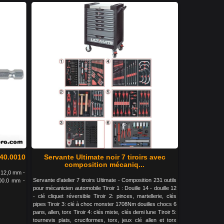
340.0010
Servante Ultimate noir 7 tiroirs avec
composition mécaniq...
 12,0 mm -
Servante d'atelier 7 tiroirs Ultimate - Composition 231 outils
100.0 mm -
pour mécanicien automobile Tiroir 1 : Douille 14 - douille 12
- clé cliquet réversible Tiroir 2: pinces, martellerie, clés
pipes Tiroir 3: clé à choc monster 1708Nm douilles chocs 6
pans, allen, torx Tiroir 4: clés mixte, clés demi lune Tiroir 5:
tournevis plats, cruciformes, torx, jeux clé allen et torx