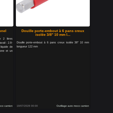
nnel
Douille porte-embout à 6 pans creux
isolée 3/8'' 10 mm l...
 2 litres
Douille porte-embout à 6 pans creux isolée 38'' 10 mm
ail : 2.8-
longueur 122 mm
liquide de
cone et un
moco camion
19/07/2026 00:00
Outillage auto moco camion