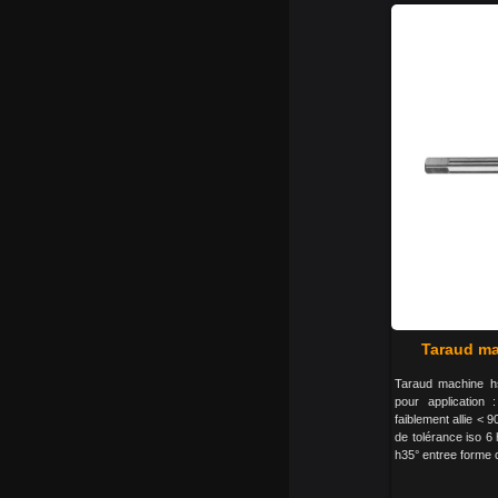
Taraud ma
Taraud machine h
pour application 
faiblement allie < 9
de tolérance iso 6
h35° entree forme 