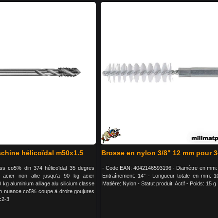
chine hélicoïdal m50x1.5
Brosse en nylon 3/8" 12 mm pour 
ss co5% din 374 hélicoïdal 35 degres
- Code EAN: 4042146593196 - Diamètre en mm:
: acier non allie jusqu'a 90 kg acier
Entraînement: 14" - Longueur totale en mm: 
0 kg aluminium alliage alu silicium classe
Matière: Nylon - Statut produit: Actif - Poids: 15 g
 h nuance co5% coupe à droite goujures
c2-3