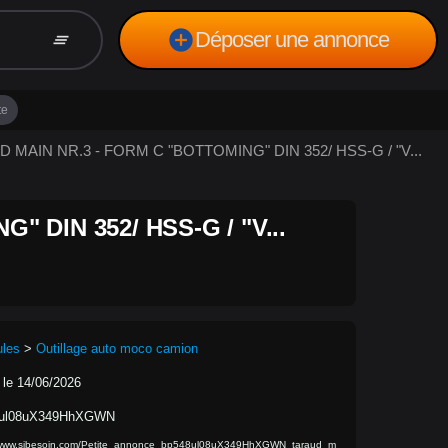
add_circle
Déposer une annonce
clear_all
te
UD MAIN NR.3 - FORM C "BOTTOMING" DIN 352/ HSS-G / "V...
 DIN 352/ HSS-G / "V...
ules
>
Outillage auto moco camion
 le 14/06/2026
8ul08uX349HhXGWN
//www.sibesoin.com/Petite_annonce_bp548ul08uX349HhXGWN_taraud_m