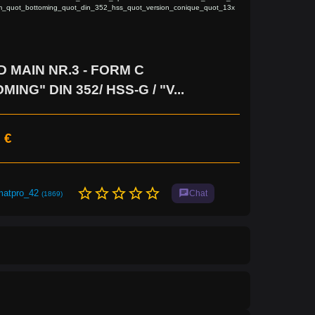
m_quot_bottoming_quot_din_352_hss_quot_version_conique_quot_13x
 MAIN NR.3 - FORM C
ING" DIN 352/ HSS-G / "V...
 €
star_border
star_border
star_border
star_border
star_border
matpro_42
chat
Chat
(1869)