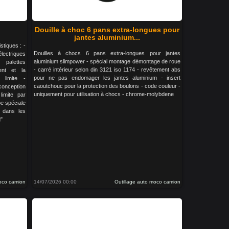
Douille à choc 6 pans extra-longues pour
jantes aluminium...
stiques : -
Douilles à chocs 6 pans extra-longues pour jantes
lectriques
aluminium slimpower - spécial montage démontage de roue
palettes
- carré intérieur selon din 3121 iso 1174 - revêtement abs
ent et la
pour ne pas endomager les jantes aluminium - insert
 limite -
caoutchouc pour la protection des boulons - code couleur -
conception
uniquement pour utilisation à chocs - chrome-molybdene
imite par
e spéciale
t dans les
g"
moco camion
14/07/2026 00:00
Outillage auto moco camion