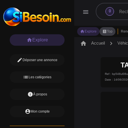
search
menu
0
home
looks_one
Explore
Top
Ren
home
Explore
home
chevron_right
Accueil
Véhic
edit
Déposer une annonce
TA
Ref : bp548ul0
list
Les catégories
Date : 14/06/202
info
À propos
account_circle
Mon compte