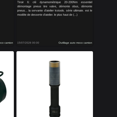
Tiroir 6: clé dynamométrique 20-200Nm essentiel
démontage pneus tire valve, démonte obus, démonte
pneus... la servante d'atelier kstools. série ultimate. est le
modèle de desserte d'atelier. le plus haut de (...)
moco camion
15/07/2026 00:00
Outillage auto moco camion