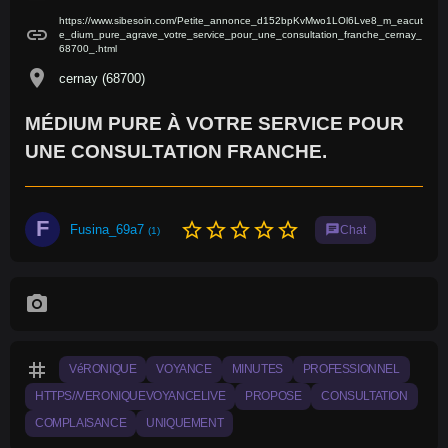
https://www.sibesoin.com/Petite_annonce_d152bpKvMwo1LOl6Lve8_m_eacut
link
e_dium_pure_agrave_votre_service_pour_une_consultation_franche_cernay_
68700_.html
location_on
cernay (68700)
MÉDIUM PURE À VOTRE SERVICE POUR
UNE CONSULTATION FRANCHE.
F
star_border
star_border
star_border
star_border
star_border
Fusina_69a7
chat
Chat
(1)
photo_camera
tag
VéRONIQUE
VOYANCE
MINUTES
PROFESSIONNEL
HTTPS//VERONIQUEVOYANCELIVE
PROPOSE
CONSULTATION
COMPLAISANCE
UNIQUEMENT