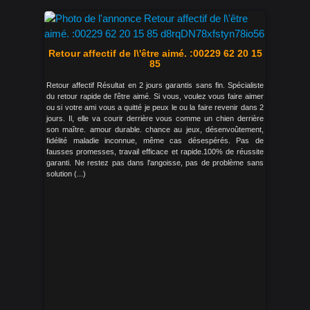
Retour affectif de l\'être aimé. :00229 62 20 15
85
Retour affectif Résultat en 2 jours garantis sans fin. Spécialiste
du retour rapide de l'être aimé. Si vous, voulez vous faire aimer
ou si votre ami vous a quitté je peux le ou la faire revenir dans 2
jours. Il, elle va courir derrière vous comme un chien derrière
son maître. amour durable. chance au jeux, désenvoûtement,
fidélité maladie inconnue, même cas désespérés. Pas de
fausses promesses, travail efficace et rapide.100% de réussite
garanti. Ne restez pas dans l'angoisse, pas de problème sans
solution (...)