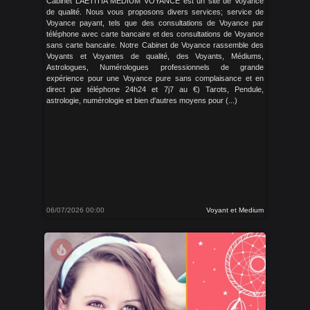
Cabinet LAETITIA MEDIUM VOYANCE est un site de Voyance
de qualité. Nous vous proposons divers services; service de
Voyance payant, tels que des consultations de Voyance par
téléphone avec carte bancaire et des consultations de Voyance
sans carte bancaire. Notre Cabinet de Voyance rassemble des
Voyants et Voyantes de qualité, des Voyants, Médiums,
Astrologues, Numérologues professionnels de grande
expérience pour une Voyance pure sans complaisance et en
direct par téléphone 24h24 et 7j7 au €) Tarots, Pendule,
astrologie, numérologie et bien d'autres moyens pour (...)
06/07/2026 00:00
Voyant et Medium
local_fire_department