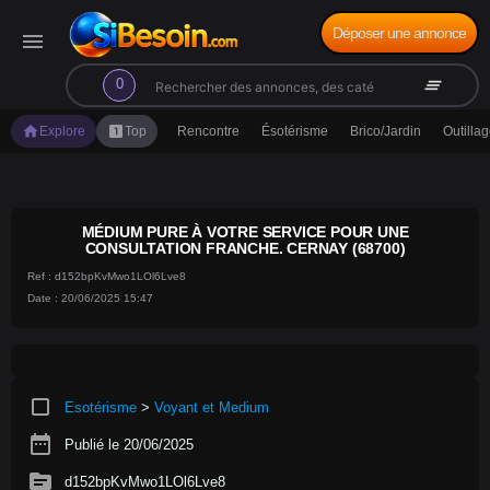
Déposer une annonce
menu
search
clear_all
0
home
looks_one
Explore
Top
Rencontre
Ésotérisme
Brico/Jardin
Outilla
MÉDIUM PURE À VOTRE SERVICE POUR UNE
CONSULTATION FRANCHE. CERNAY (68700)
Ref : d152bpKvMwo1LOl6Lve8
Date : 20/06/2025 15:47
crop_square
Esotérisme
>
Voyant et Medium
date_range
Publié le 20/06/2025
source
d152bpKvMwo1LOl6Lve8