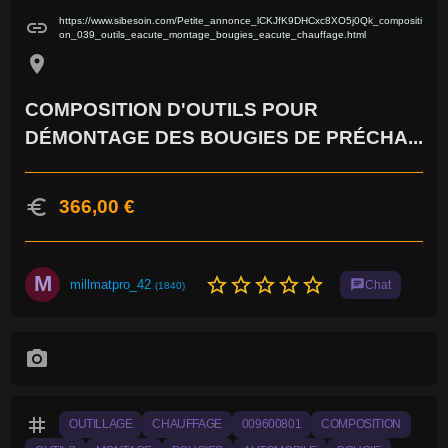
https://www.sibesoin.com/Petite_annonce_lCKJfK9DHCxc8XO5j0Qk_compositi
link
on_039_outils_eacute_montage_bougies_eacute_chauffage.html
location_on
COMPOSITION D'OUTILS POUR
DÉMONTAGE DES BOUGIES DE PRÉCHA...
euro
366,00 €
M
star_border
star_border
star_border
star_border
star_border
millmatpro_42
chat
Chat
(1840)
photo_camera
tag
OUTILLAGE
CHAUFFAGE
009600801
COMPOSITION