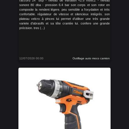
raccord 14" bsp - niveau de vibration <2.5 msec2 - niveau
sonore 80 dba - pression 6.4 bar son corps et son rotor en
composite la rendent légere. peu sensible a l'oxydation et très
confortable. régulateur de vitesse et silencieux intégrés. son
plateau velcro à pinces lui permet d'utiliser une très grande
variete d'abrasifs et sa tête crantée lui. confere une grande
précision. tres (...)
12/07/2026 00:00
Outillage auto moco camion