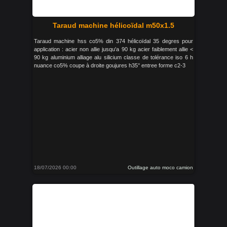
Taraud machine hélicoïdal m50x1.5
Taraud machine hss co5% din 374 hélicoïdal 35 degres pour
application : acier non allie jusqu'a 90 kg acier faiblement allie <
90 kg aluminium alliage alu silicium classe de tolérance iso 6 h
nuance co5% coupe à droite goujures h35° entree forme c2-3
18/07/2026 00:00
Outillage auto moco camion