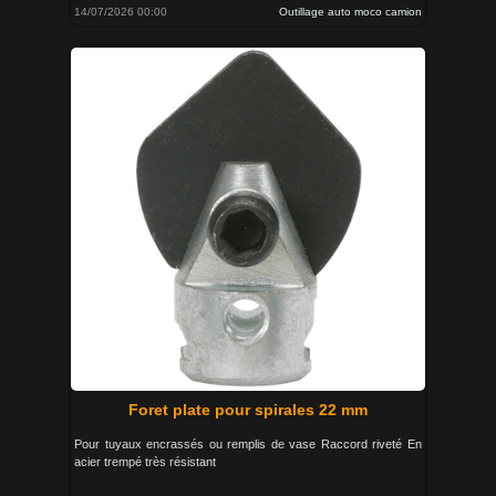
14/07/2026 00:00
Outillage auto moco camion
Foret plate pour spirales 22 mm
Pour tuyaux encrassés ou remplis de vase Raccord riveté En
acier trempé très résistant