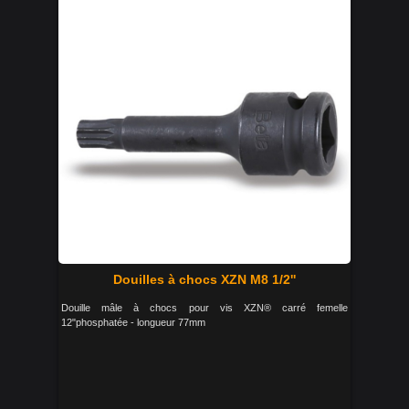
Douilles à chocs XZN M8 1/2''
Douille mâle à chocs pour vis XZN® carré femelle
12"phosphatée - longueur 77mm