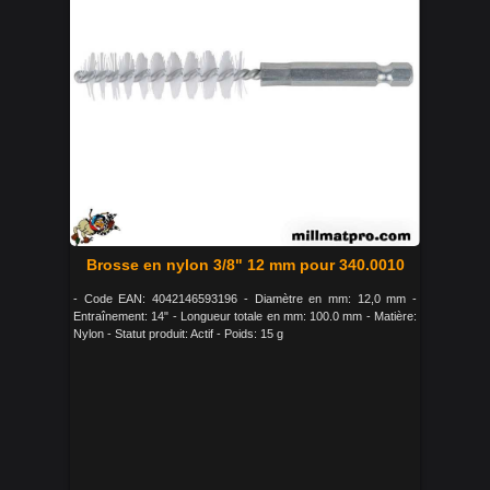
Brosse en nylon 3/8" 12 mm pour 340.0010
- Code EAN: 4042146593196 - Diamètre en mm: 12,0 mm -
Entraînement: 14" - Longueur totale en mm: 100.0 mm - Matière:
Nylon - Statut produit: Actif - Poids: 15 g