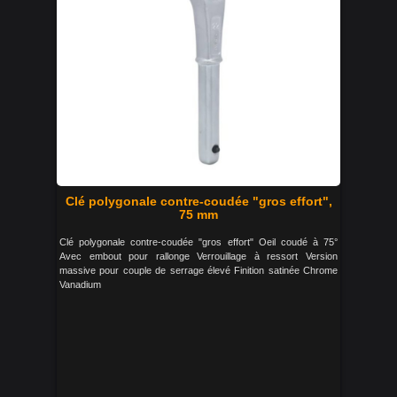
Clé polygonale contre-coudée "gros effort",
75 mm
Clé polygonale contre-coudée "gros effort" Oeil coudé à 75°
Avec embout pour rallonge Verrouillage à ressort Version
massive pour couple de serrage élevé Finition satinée Chrome
Vanadium