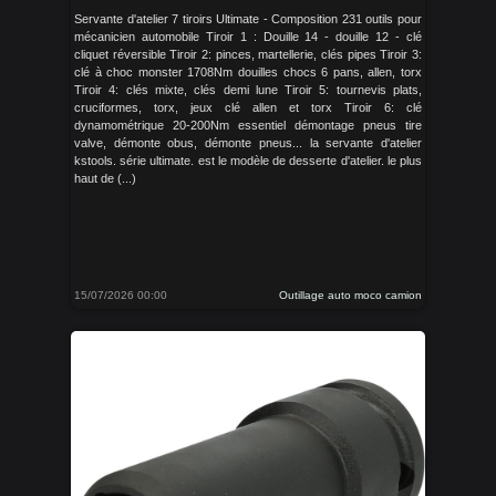
Servante d'atelier 7 tiroirs Ultimate - Composition 231 outils pour
mécanicien automobile Tiroir 1 : Douille 14 - douille 12 - clé
cliquet réversible Tiroir 2: pinces, martellerie, clés pipes Tiroir 3:
clé à choc monster 1708Nm douilles chocs 6 pans, allen, torx
Tiroir 4: clés mixte, clés demi lune Tiroir 5: tournevis plats,
cruciformes, torx, jeux clé allen et torx Tiroir 6: clé
dynamométrique 20-200Nm essentiel démontage pneus tire
valve, démonte obus, démonte pneus... la servante d'atelier
kstools. série ultimate. est le modèle de desserte d'atelier. le plus
haut de (...)
15/07/2026 00:00
Outillage auto moco camion