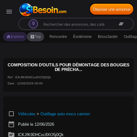
Déposer une annonce
menu
search
clear_all
0
home
looks_one
Explore
Top
Rencontre
Ésotérisme
Brico/Jardin
Outilla
COMPOSITION D'OUTILS POUR DÉMONTAGE DES BOUGIES
DE PRÉCHA...
Ref : lCKJfK9DHCxc8XO5j0Qk
Date : 12/06/2026 00:00
crop_square
Véhicules
>
Outillage auto moco camion
date_range
Publié le 12/06/2026
source
lCKJfK9DHCxc8XO5j0Qk