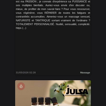
est ma PASSION ; je connais d’expérience sa PUISSANCE et
ses multiples bienfaits. Auriez-vous envie d’en discuter ou,
mieux, de profiter de mon savoir-faire ? Pour vous ressourcer,
vous régénérer, vous RÉPARER de toutes les fatigues et
contrariétés accumulées. Aimeriez-vous un massage sensuel,
NATURISTE et TANTRIQUE sortant vraiment de l’ordinaire ?
TOTALEMENT PERSONNALISÉ. Nudité, sensualité, complicité.
https (...)
31/05/2026 02:28
Massage
local_fire_department