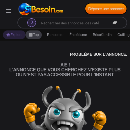
Déposer une annonce
menu
search
clear_all
0
home
looks_one
Explore
Top
Rencontre
Ésotérisme
Brico/Jardin
Outilla
PROBLÈME SUR L'ANNONCE.
AIE !
L'ANNONCE QUE VOUS CHERCHEZ N'EXISTE PLUS
OU N'EST PAS ACCESSIBLE POUR L'INSTANT.