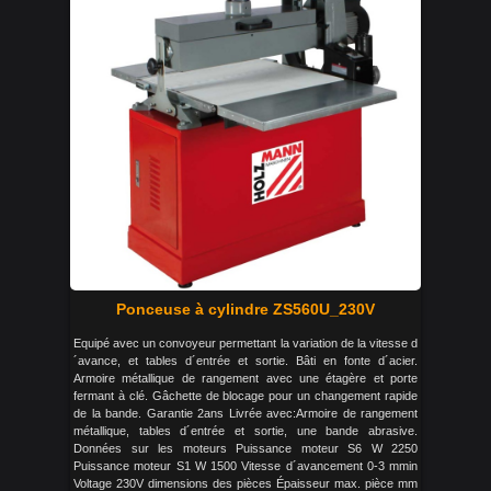
Ponceuse à cylindre ZS560U_230V
Equipé avec un convoyeur permettant la variation de la vitesse d
´avance, et tables d´entrée et sortie. Bâti en fonte d´acier.
Armoire métallique de rangement avec une étagère et porte
fermant à clé. Gâchette de blocage pour un changement rapide
de la bande. Garantie 2ans Livrée avec:Armoire de rangement
métallique, tables d´entrée et sortie, une bande abrasive.
Données sur les moteurs Puissance moteur S6 W 2250
Puissance moteur S1 W 1500 Vitesse d´avancement 0-3 mmin
Voltage 230V dimensions des pièces Épaisseur max. pièce mm