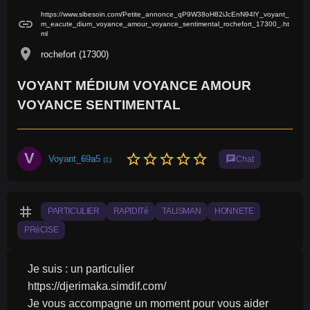
https://www.sibesoin.com/Petite_annonce_qP9W38oH82iJcEnN94lY_voyant_
link
m_eacute_dium_voyance_amour_voyance_sentimental_rochefort_17300_.ht
ml
location_on
rochefort (17300)
VOYANT MÉDIUM VOYANCE AMOUR
VOYANCE SENTIMENTAL
V
star_border
star_border
star_border
star_border
star_border
Voyant_69a5
chat
Chat
(1)
tag
PARTICULIER
RAPIDITé
TALISMAN
HONNETE
PRéCISE
Je suis : un particulier
https://djerimaka.simdif.com/
Je vous accompagne un moment pour vous aider 