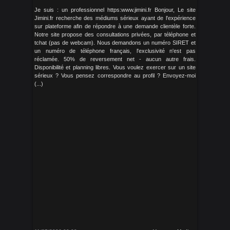
Je suis : un professionnel https:www.jimini.fr Bonjour, Le site
Jimini.fr recherche des médiums sérieux ayant de l'expérience
sur plateforme afin de répondre à une demande clientèle forte.
Notre site propose des consultations privées, par téléphone et
tchat (pas de webcam). Nous demandons un numéro SIRET et
un numéro de téléphone français, l'exclusivité n'est pas
réclamée. 50% de reversement net - aucun autre frais.
Disponibilité et planning libres. Vous voulez exercer sur un site
sérieux ? Vous pensez correspondre au profil ? Envoyez-moi
(...)