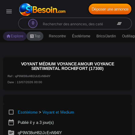
Déposer une annonce
menu
search
clear_all
0
home
looks_one
Explore
Top
Rencontre
Ésotérisme
Brico/Jardin
Outilla
VOYANT MÉDIUM VOYANCE AMOUR VOYANCE
SENTIMENTAL ROCHEFORT (17300)
Ref : qP9W38oH82iJcEnN94lY
Date : 13/07/2026 00:00
crop_square
Esotérisme
>
Voyant et Medium
date_range
Publié il y a 3 jour(s)
source
qP9W38oH82iJcEnN94lY