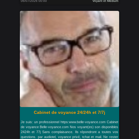
06/07/2026 00:00
Voyant et Medium
Cabinet de voyance 24/24h et 7/7j
Je suis: un professionnel https:www.belle-voyance.com Cabinet
de voyance Belle-voyance.com Nos voyant(es) son disponibles
2424h et 77j Sans complaisance. Ils répondront a toutes vos
questions. par audiotel, voyance privé, tchat et mail. Ne rester