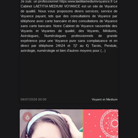
Je suis: un professionnel https:www.laetitiamediumvoyance.fr Le
Cabinet LAETITIA MEDIUM VOYANCE est un site de Voyance
de qualité. Nous vous proposons divers services; service de
Voyance payant, tels que des consultations de Voyance par
téléphone avec carte bancaire et des consultations de Voyance
sans carte bancaire. Notre Cabinet de Voyance rassemble des
Voyants et Voyantes de qualité, des Voyants, Médiums,
Astrologues, Numérologues professionnels de grande
expérience pour une Voyance pure sans complaisance et en
direct par téléphone 24h24 et 7j7 au €) Tarots, Pendule,
astrologie, numérologie et bien d'autres moyens pour (...)
06/07/2026 00:00
Voyant et Medium
local_fire_department