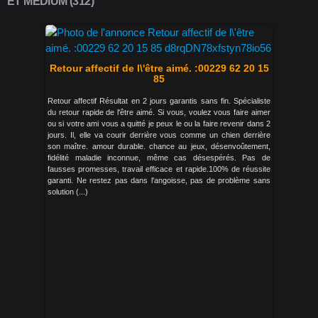
ET MEDIUM (312)
Retour affectif de l\'être aimé. :00229 62 20 15
85
Retour affectif Résultat en 2 jours garantis sans fin. Spécialiste
du retour rapide de l'être aimé. Si vous, voulez vous faire aimer
ou si votre ami vous a quitté je peux le ou la faire revenir dans 2
jours. Il, elle va courir derrière vous comme un chien derrière
son maître. amour durable. chance au jeux, désenvoûtement,
fidélité maladie inconnue, même cas désespérés. Pas de
fausses promesses, travail efficace et rapide.100% de réussite
garanti. Ne restez pas dans l'angoisse, pas de problème sans
solution (...)