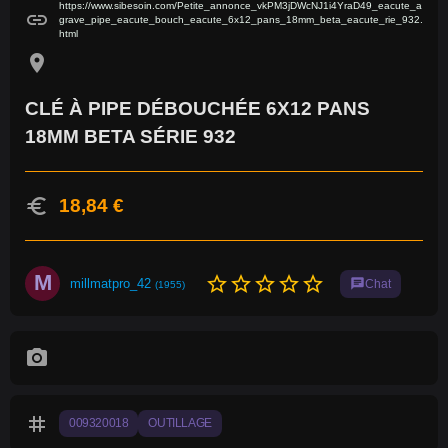
https://www.sibesoin.com/Petite_annonce_vkPM3jDWcNJ1i4YraD49_eacute_a
link
grave_pipe_eacute_bouch_eacute_6x12_pans_18mm_beta_eacute_rie_932.
html
location_on
CLÉ À PIPE DÉBOUCHÉE 6X12 PANS
18MM BETA SÉRIE 932
euro
18,84 €
M
star_border
star_border
star_border
star_border
star_border
millmatpro_42
chat
Chat
(1955)
photo_camera
tag
009320018
OUTILLAGE