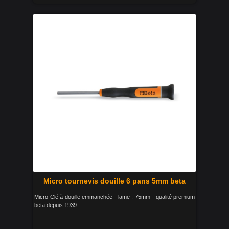
Micro tournevis douille 6 pans 5mm beta
Micro-Clé à douille emmanchée - lame : 75mm - qualité premium
beta depuis 1939