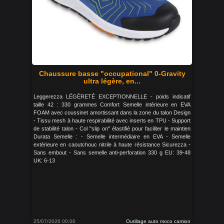
Chaussure basse "occupational" 0-Gravity
ultra légère, en...
Leggerezza LÉGÈRETÉ EXCEPTIONNELLE - poids indicatif
taille 42 : 330 grammes Comfort Semelle intérieure en EVA
FOAM avec coussinet amortissant dans la zone du talon Design
- Tissu mesh à haute respirabilité avec inserts en TPU - Support
de stabilité talon - Col "slip on" élastifié pour faciliter le maintien
Durata Semelle : - Semelle intermédiaire en EVA - Semelle
extérieure en caoutchouc nitrile à haute résistance Sicurezza -
Sans embout - Sans semelle anti-perforation 330 g EU: 39-48
UK: 6-13
25/07/2026 00:00
Outillage auto moco camion