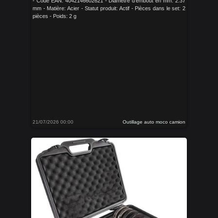
- Code EAN: 4042146602621 - Diamètre d'embout en mm: 2.37
mm - Matière: Acier - Statut produit: Actif - Pièces dans le set: 2
pièces - Poids: 2 g
21/07/2026 00:00
Outillage auto moco camion