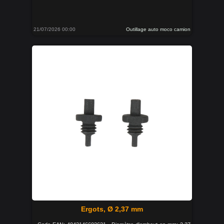
21/07/2026 00:00
Outillage auto moco camion
Ergots, Ø 2,37 mm