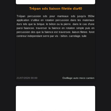
Trépan sds liaison filetée dia40
Trépan percussion sds pour marteaux sds jusqu'a 950w
application s'utilise en rotation percussion dans les materiaux
durs tels que la brique. le béton ou la pierre. dans le cas d'une
paroi faiancee. traverser la faience en rotation simple puis en
percussion des que la faience est traversee. liaison filetee. foret
centreur independant serre par vis - béton. carrelage. tuile
21/07/2026 00:00
Outillage auto moco camion