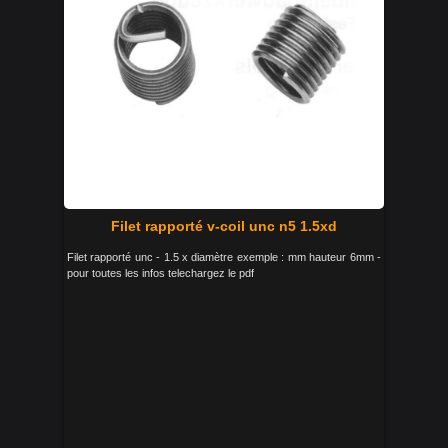
Filet rapporté v-coil unc n5 1.5xd
Filet rapporté unc - 1.5 x diamètre exemple : mm hauteur 6mm -
pour toutes les infos telechargez le pdf