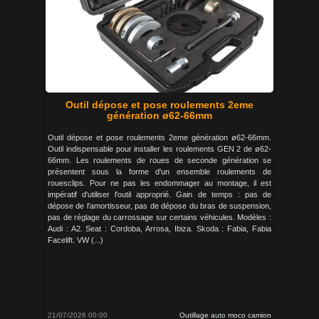
Outil dépose et pose roulements 2eme
génération ø62-66mm
Outil dépose et pose roulements 2eme génération ø62-66mm.
Outil indispensable pour installer les roulements GEN 2 de ø62-
66mm. Les roulements de roues de seconde génération se
présentent sous la forme d'un ensemble roulements de
rouesclips. Pour ne pas les endommager au montage, il est
impératif d'utiliser l'outil approprié. Gain de temps : pas de
dépose de l'amortisseur, pas de dépose du bras de suspension,
pas de réglage du carrossage sur certains véhicules. Modèles :
Audi : A2. Seat : Cordoba, Arrosa, Ibiza. Skoda : Fabia, Fabia
Facelift. VW (...)
21/07/2026 00:00
Outillage auto moco camion