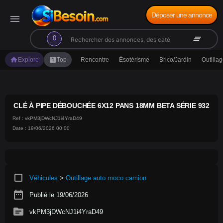
Déposer une annonce
menu
search
clear_all
0
home
looks_one
Explore
Top
Rencontre
Ésotérisme
Brico/Jardin
Outilla
CLÉ À PIPE DÉBOUCHÉE 6X12 PANS 18MM BETA SÉRIE 932
Ref : vkPM3jDWcNJ1i4YraD49
Date : 19/06/2026 00:00
crop_square
Véhicules
>
Outillage auto moco camion
date_range
Publié le 19/06/2026
source
vkPM3jDWcNJ1i4YraD49