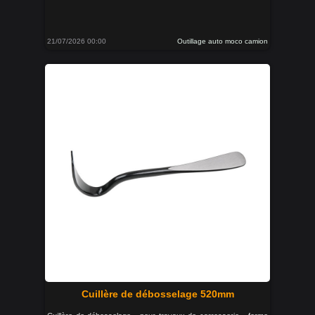
21/07/2026 00:00
Outillage auto moco camion
Cuillère de débosselage 520mm