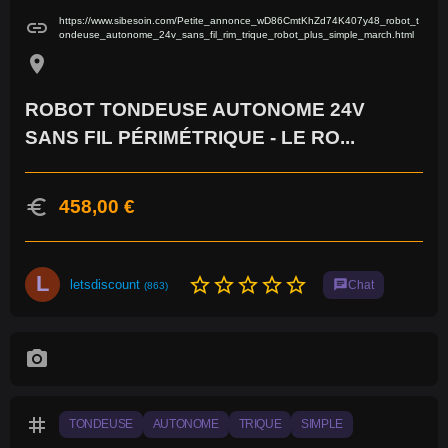
https://www.sibesoin.com/Petite_annonce_wD86CmtKhZd74K407y48_robot_t
link
ondeuse_autonome_24v_sans_fil_rim_trique_robot_plus_simple_march.html
location_on
ROBOT TONDEUSE AUTONOME 24V
SANS FIL PÉRIMÉTRIQUE - LE RO...
euro
458,00 €
L
star_border
star_border
star_border
star_border
star_border
letsdiscount
chat
Chat
(863)
photo_camera
tag
TONDEUSE
AUTONOME
TRIQUE
SIMPLE