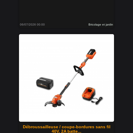
06/07/2026 00:00
Bricolage et jardin
Débroussailleuse / coupe-bordures sans fil
40V. 2A batte...