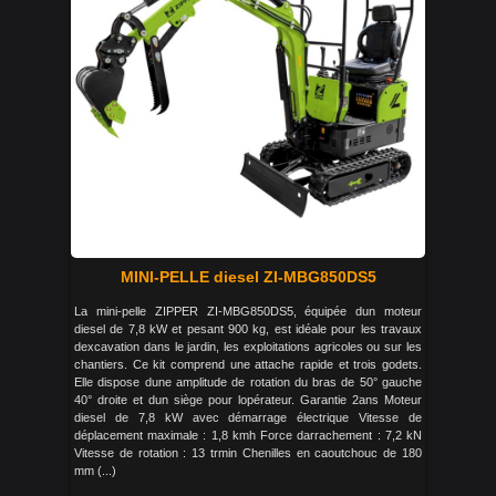
MINI-PELLE diesel ZI-MBG850DS5
La mini-pelle ZIPPER ZI-MBG850DS5, équipée dun moteur
diesel de 7,8 kW et pesant 900 kg, est idéale pour les travaux
dexcavation dans le jardin, les exploitations agricoles ou sur les
chantiers. Ce kit comprend une attache rapide et trois godets.
Elle dispose dune amplitude de rotation du bras de 50° gauche
40° droite et dun siège pour lopérateur. Garantie 2ans Moteur
diesel de 7,8 kW avec démarrage électrique Vitesse de
déplacement maximale : 1,8 kmh Force darrachement : 7,2 kN
Vitesse de rotation : 13 trmin Chenilles en caoutchouc de 180
mm (...)