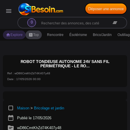
Déposer une annonce
menu
search
clear_all
0
home
looks_one
Explore
Top
Rencontre
Ésotérisme
Brico/Jardin
Outilla
ROBOT TONDEUSE AUTONOME 24V SANS FIL
PÉRIMÉTRIQUE - LE RO...
Ref : wD86CmtKhZd74K407y48
Date : 17/05/2026 00:00
crop_square
Maison
>
Bricolage et jardin
date_range
Publié le 17/05/2026
source
wD86CmtKhZd74K407y48