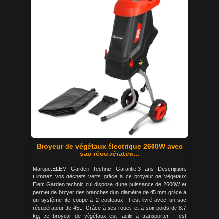
Broyeur de végétaux électrique 2600W avec
sac récupérateu...
Marque:ELEM Garden Technic Garantie:3 ans Description:
Eliminez vos déchets verts grâce à ce broyeur de végétaux
Elem Garden technic qui dispose dune puissance de 2600W et
permet de broyer des branches dun diamètre de 45 mm grâce à
un système de coupe à 2 couteaux. Il est livré avec un sac
récupérateur de 45L. Grâce à ses roues et à son poids de 8.7
kg, ce broyeur de végétaux est facile à transporter. Il est