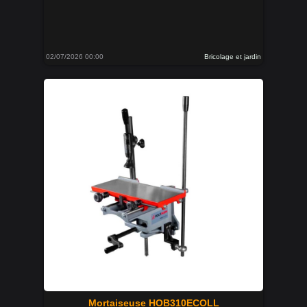
02/07/2026 00:00
Bricolage et jardin
Mortaiseuse HOB310ECOLL