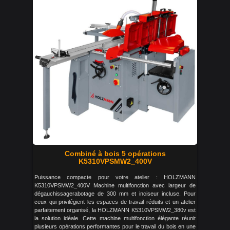
Combiné à bois 5 opérations
K5310VPSMW2_400V
Puissance compacte pour votre atelier : HOLZMANN
K5310VPSMW2_400V Machine multifonction avec largeur de
dégauchissagerabotage de 300 mm et inciseur incluse. Pour
ceux qui privilégient les espaces de travail réduits et un atelier
parfaitement organisé, la HOLZMANN K5310VPSMW2_380v est
la solution idéale. Cette machine multifonction élégante réunit
plusieurs opérations performantes pour le travail du bois en une