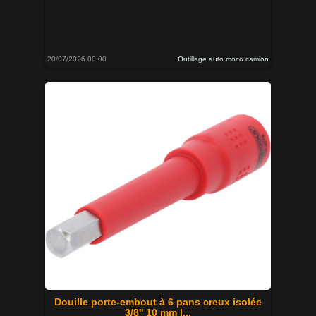
20/07/2026 00:00
Outillage auto moco camion
Douille porte-embout à 6 pans creux isolée
3/8'' 10 mm l...