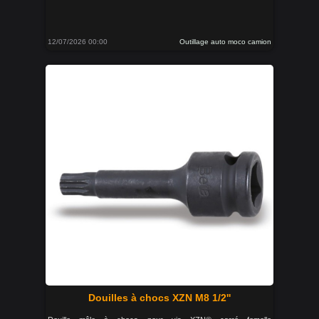
12/07/2026 00:00
Outillage auto moco camion
Douilles à chocs XZN M8 1/2''