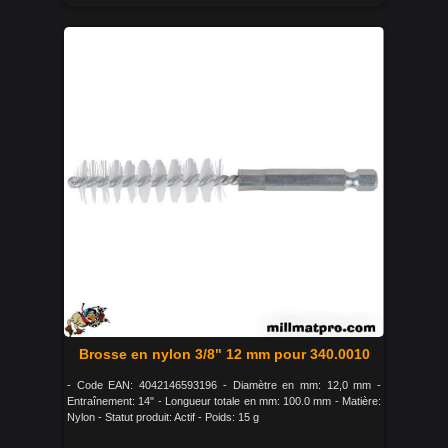
Brosse en nylon 3/8" 12 mm pour 340.0010
- Code EAN: 4042146593196 - Diamètre en mm: 12,0 mm -
Entraînement: 14" - Longueur totale en mm: 100.0 mm - Matière:
Nylon - Statut produit: Actif - Poids: 15 g