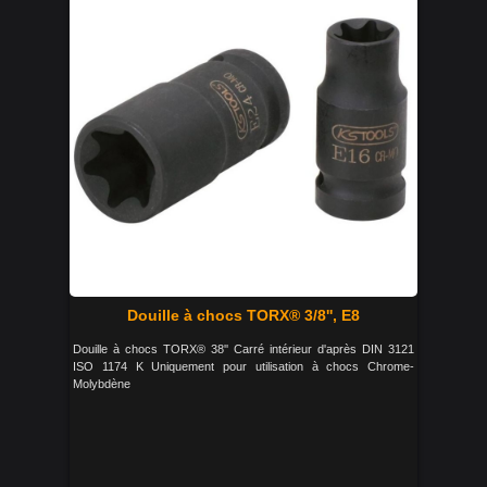
Douille à chocs TORX® 3/8'', E8
Douille à chocs TORX® 38'' Carré intérieur d'après DIN 3121
ISO 1174 K Uniquement pour utilisation à chocs Chrome-
Molybdène