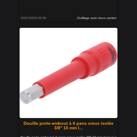
20/07/2026 00:00
Outillage auto moco camion
Douille porte-embout à 6 pans creux isolée
3/8'' 10 mm l...