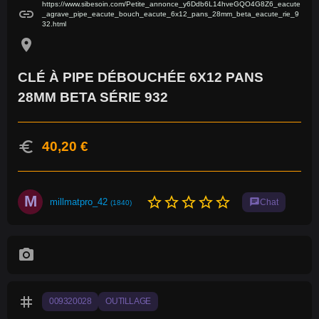
https://www.sibesoin.com/Petite_annonce_y6Ddb6L14hveGQO4G8Z6_eacute
link
_agrave_pipe_eacute_bouch_eacute_6x12_pans_28mm_beta_eacute_rie_9
32.html
location_on
CLÉ À PIPE DÉBOUCHÉE 6X12 PANS
28MM BETA SÉRIE 932
euro
40,20 €
M
star_border
star_border
star_border
star_border
star_border
millmatpro_42
chat
Chat
(1840)
photo_camera
tag
009320028
OUTILLAGE