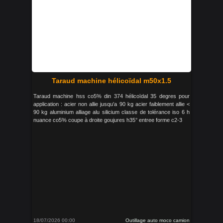
Taraud machine hélicoïdal m50x1.5
Taraud machine hss co5% din 374 hélicoïdal 35 degres pour
application : acier non allie jusqu'a 90 kg acier faiblement allie <
90 kg aluminium alliage alu silicium classe de tolérance iso 6 h
nuance co5% coupe à droite goujures h35° entree forme c2-3
18/07/2026 00:00
Outillage auto moco camion