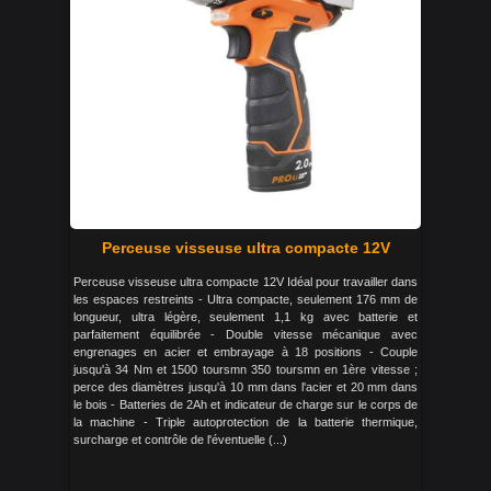
Perceuse visseuse ultra compacte 12V
Perceuse visseuse ultra compacte 12V Idéal pour travailler dans
les espaces restreints - Ultra compacte, seulement 176 mm de
longueur, ultra légère, seulement 1,1 kg avec batterie et
parfaitement équilibrée - Double vitesse mécanique avec
engrenages en acier et embrayage à 18 positions - Couple
jusqu'à 34 Nm et 1500 toursmn 350 toursmn en 1ère vitesse ;
perce des diamètres jusqu'à 10 mm dans l'acier et 20 mm dans
le bois - Batteries de 2Ah et indicateur de charge sur le corps de
la machine - Triple autoprotection de la batterie thermique,
surcharge et contrôle de l'éventuelle (...)