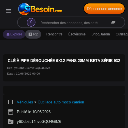
Déposer une annonce
menu
search
clear_all
0
home
looks_one
Explore
Top
Rencontre
Ésotérisme
Brico/Jardin
Outilla
CLÉ À PIPE DÉBOUCHÉE 6X12 PANS 28MM BETA SÉRIE 932
Ref : y6Ddb6L14hveGQO4G8Z6
Date : 10/06/2026 00:00
crop_square
Véhicules
>
Outillage auto moco camion
date_range
Publié le 10/06/2026
source
y6Ddb6L14hveGQO4G8Z6