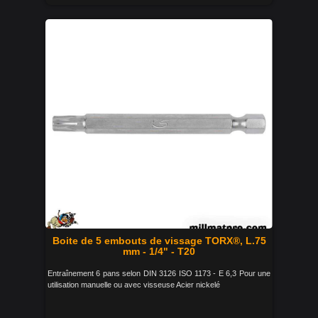
Boite de 5 embouts de vissage TORX®, L.75
mm - 1/4" - T20
Entraînement 6 pans selon DIN 3126 ISO 1173 - E 6,3 Pour une
utilisation manuelle ou avec visseuse Acier nickelé