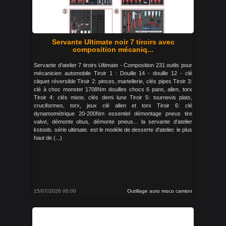
Servante Ultimate noir 7 tiroirs avec
composition mécaniq...
Servante d'atelier 7 tiroirs Ultimate - Composition 231 outils pour
mécanicien automobile Tiroir 1 : Douille 14 - douille 12 - clé
cliquet réversible Tiroir 2: pinces, martellerie, clés pipes Tiroir 3:
clé à choc monster 1708Nm douilles chocs 6 pans, allen, torx
Tiroir 4: clés mixte, clés demi lune Tiroir 5: tournevis plats,
cruciformes, torx, jeux clé allen et torx Tiroir 6: clé
dynamométrique 20-200Nm essentiel démontage pneus tire
valve, démonte obus, démonte pneus... la servante d'atelier
kstools. série ultimate. est le modèle de desserte d'atelier. le plus
haut de (...)
15/07/2026 00:00
Outillage auto moco camion