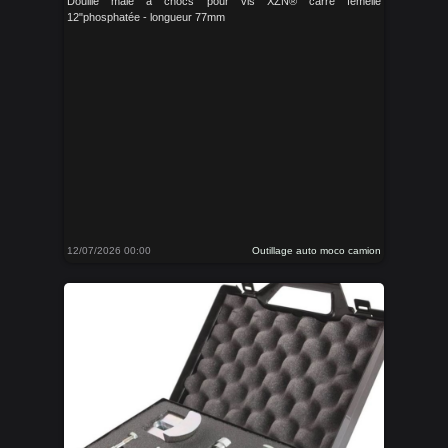
Douille mâle à chocs pour vis XZN® carré femelle
12"phosphatée - longueur 77mm
12/07/2026 00:00
Outillage auto moco camion