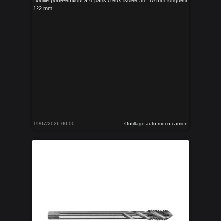
Douille porte-embout à 6 pans creux isolée 38'' 10 mm longueur
122 mm
19/07/2026 00:00
Outillage auto moco camion