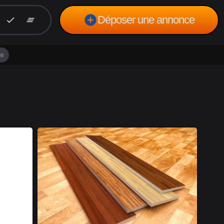
add_circle
Déposer une annonce
check
clear_all
te