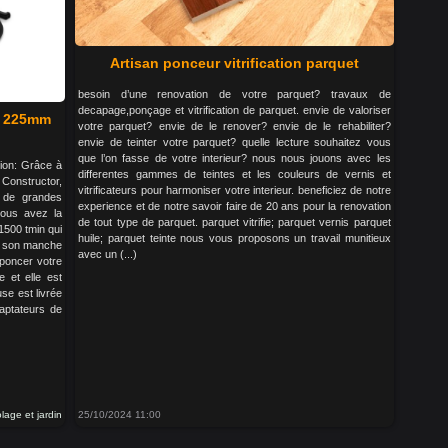
Artisan ponceur vitrification parquet
besoin d’une renovation de votre parquet? travaux de
decapage,ponçage et vitrification de parquet. envie de valoriser
- 225mm
votre parquet? envie de le renover? envie de le rehabiliter?
envie de teinter votre parquet? quelle lecture souhaitez vous
que l’on fasse de votre interieur? nous nous jouons avec les
on: Grâce à
differentes gammes de teintes et les couleurs de vernis et
Constructor,
vitrificateurs pour harmoniser votre interieur. beneficiez de notre
 de grandes
experience et de notre savoir faire de 20 ans pour la renovation
vous avez la
de tout type de parquet. parquet vitrifie; parquet vernis parquet
 1500 tmin qui
huile; parquet teinte nous vous proposons un travail munitieux
 à son manche
avec un (...)
poncer votre
e et elle est
se est livrée
aptateurs de
olage et jardin
25/10/2024 11:00