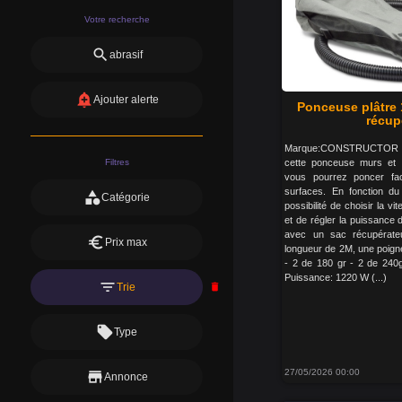
Votre recherche
search
abrasif
add_alert
Ajouter alerte
Ponceuse plâtre
récupé
Marque:CONSTRUCTOR Gar
Filtres
cette ponceuse murs et 
vous pourrez poncer fac
surfaces. En fonction du 
category
Catégorie
possibilité de choisir la v
et de régler la puissance 
avec un sac récupérateu
euro
Prix max
longueur de 2M, une poigné
- 2 de 180 gr - 2 de 240g
Puissance: 1220 W (...)
filter_list
Trie
delete
local_offer
Type
27/05/2026 00:00
store
Annonce