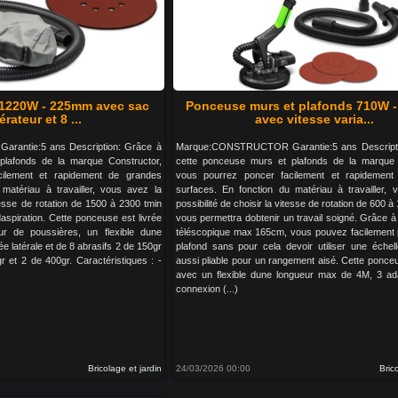
 1220W - 225mm avec sac
Ponceuse murs et plafonds 710W 
rateur et 8 ...
avec vitesse varia...
antie:5 ans Description: Grâce à
Marque:CONSTRUCTOR Garantie:5 ans Descripti
plafonds de la marque Constructor,
cette ponceuse murs et plafonds de la marque 
ilement et rapidement de grandes
vous pourrez poncer facilement et rapidement
matériau à travailler, vous avez la
surfaces. En fonction du matériau à travailler, 
itesse de rotation de 1500 à 2300 tmin
possibilité de choisir la vitesse de rotation de 600 à
daspiration. Cette ponceuse est livrée
vous permettra dobtenir un travail soigné. Grâce
r de poussières, un flexible dune
téléscopique max 165cm, vous pouvez facilement 
e latérale et de 8 abrasifs 2 de 150gr
plafond sans pour cela devoir utiliser une échell
r et 2 de 400gr. Caractéristiques : -
aussi pliable pour un rangement aisé. Cette ponceu
avec un flexible dune longueur max de 4M, 3 ad
connexion (...)
Bricolage et jardin
24/03/2026 00:00
Bric