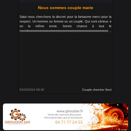
Nous sommes couple marie
Salut nous cherchons la discret pour la fantasme merci pour la
respect. Un homme ou femme ou un couplé. Qui sont sérieux e
on la même envie. bonne chance à tout le
mondeeeeeeeeeeeeeeeeeeeeeeeeeeeeeeeeeeeeeeeeeeeeeeeeeeeeeeeeeeeeereeeeeeeeeeeeeeeeee
03/03/2024 09:30
Couple chercher Seul