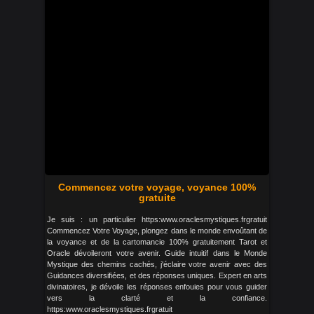
Commencez votre voyage, voyance 100%
gratuite
Je suis : un particulier https:www.oraclesmystiques.frgratuit
Commencez Votre Voyage, plongez dans le monde envoûtant de
la voyance et de la cartomancie 100% gratuitement Tarot et
Oracle dévoileront votre avenir. Guide intuitif dans le Monde
Mystique des chemins cachés, j'éclaire votre avenir avec des
Guidances diversifiées, et des réponses uniques. Expert en arts
divinatoires, je dévoile les réponses enfouies pour vous guider
vers la clarté et la confiance.
https:www.oraclesmystiques.frgratuit