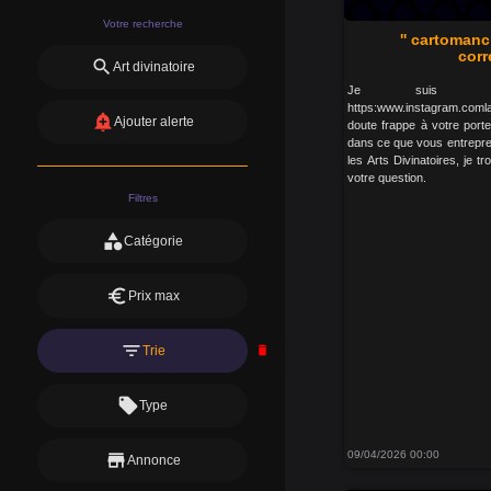
Votre recherche
'' cartomanc
cor
search
Art divinatoire
Je suis : 
https:www.instagram.com
add_alert
Ajouter alerte
doute frappe à votre porte
dans ce que vous entrepr
les Arts Divinatoires, je 
votre question.
Filtres
category
Catégorie
euro
Prix max
filter_list
Trie
delete
local_offer
Type
09/04/2026 00:00
store
Annonce