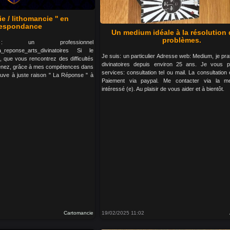
ie / lithomancie '' en
respondance
Un medium idéale à la résolution
problèmes.
un professionnel
la_reponse_arts_divinatoires Si le
Je suis: un particulier Adresse web: Medium, je prat
, que vous rencontrez des difficultés
divinatoires depuis environ 25 ans. Je vous 
enez, grâce à mes compétences dans
services: consultation tel ou mail. La consultation 
trouve à juste raison " La Réponse " à
Paiement via paypal. Me contacter via la me
intéressé (e). Au plaisir de vous aider et à bientôt.
Cartomancie
19/02/2025 11:02