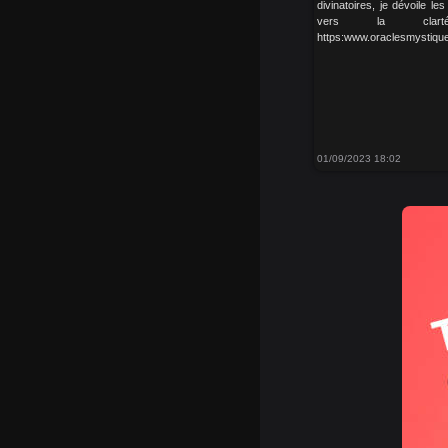
divinatoires, je dévoile l
vers la clar
https:www.oraclesmystiques
01/09/2023 18:02