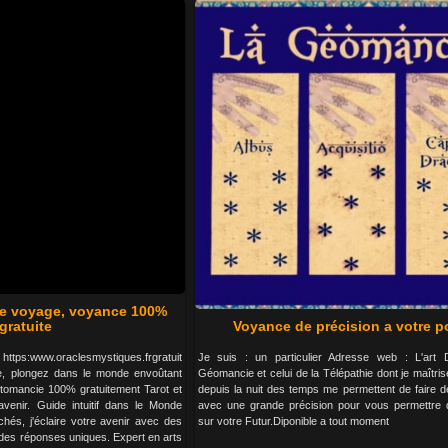
e voyage, voyance 100%
gratuite
Voyance de précision a votre po
https:www.oraclesmystiques.frgratuit
Je suis : un particulier Adresse web : L'art Di
 plongez dans le monde envoûtant
Géomancie et celui de la Télépathie dont je maîtris
rtomancie 100% gratuitement Tarot et
depuis la nuit des temps me permettent de faire 
avenir. Guide intuitif dans le Monde
avec une grande précision pour vous permettre d'
és, j'éclaire votre avenir avec des
sur votre Futur.Diponible a tout moment
 des réponses uniques. Expert en arts