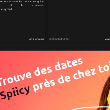
es réponses enfouies pour vous guider
té et la confiance.
.frgratuit
Art divinatoire
29/03/2023 08:00
Voya