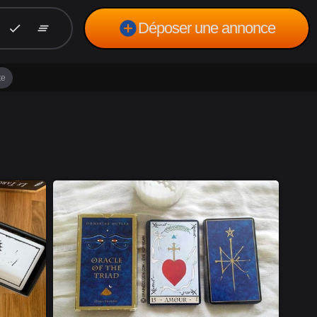
add_circle
Déposer une annonce
check
clear_all
te