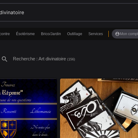
account_circle
contre
Ésotérisme
Brico/Jardin
Outillage
Services
Mon comp
search
Recherche : Art divinatoire
(156)