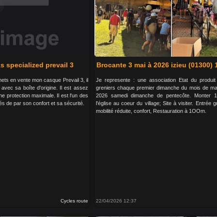
 specialized prevail 3
Brocante 3 mai à 2026 izieu (01300) 
 mets en vente mon casque Prevail 3, il
Je represente : une association Etat du produit
 avec sa boîte d'origine. Il est assez
greniers chaque premier dimanche du mois de ma
ne protection maximale. Il est l'un des
2026 samedi dimanche de pentecôte. Monter 
s de par son confort et sa sécurité.
l'église au coeur du village; Site à visiter. Entrée 
mobilité réduite, confort, Restauration à 1OOm.
Cycles route
22/04/2026 12:37