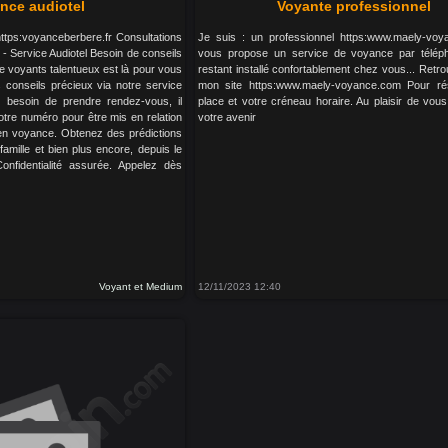
nce audiotel
Voyante professionnel
https:voyanceberbere.fr Consultations
Je suis : un professionnel https:www.maely-vo
- Service Audiotel Besoin de conseils
vous propose un service de voyance par télép
e voyants talentueux est là pour vous
restant installé confortablement chez vous... Retr
s conseils précieux via notre service
mon site https:www.maely-voyance.com Pour ré
 besoin de prendre rendez-vous, il
place et votre créneau horaire. Au plaisir de vou
otre numéro pour être mis en relation
votre avenir
en voyance. Obtenez des prédictions
 famille et bien plus encore, depuis le
onfidentialité assurée. Appelez dès
Voyant et Medium
12/11/2023 12:40