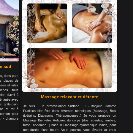
re sud
es, dans parc
s plages de
tes et villes
oches. tous
ion d'avril à
Massage relaxant et détente
aménagée avec
, grille-pain,
Je suis : un professionnel Surface : 15 Bonjour, Homme
able et fer à
Praticien bien-être dans diverses techniques (Massage, Bols
confort pour
tibétains, Diapasons Thérapeutiques..) Je vous propose un
i. - chambre
Massage Bien-être Relaxant du corps (dos, épaules, jambes,
torse, abdomen...) basé du massage ayurvedique indien, pour
une durée d'une heure. Vous pourrez vous évader et vous