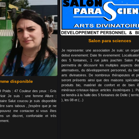
Salon para sciences
Je represente: une association Je suis: un organ
debut evenement: Date fin evenement: Localisation:
des 5 fontaines, 1 rue jules joachim Salon P
permettra de découvrir les multiples aspects d
alternatives, du développement personnel, du bie
arts divinatoires. De nombreux thérapeutes et pr
seront présents ainsi que des maisons spécialisée
emme disponible
produits bio, matériel de confort et de bien êt
minéraux-cristaux-bijoux articles ésotériques ). 
99 Poids : 47 Couleur des yeux : Gris
se tiendra à la halle des 5 fontaines de Delle ( territo
oir Je suis : une femme Allure :
), les 08 et (...)
taire Salut coucou je suis disponible
re sans tabous , j'espère que je ne
pouvez me contacter si vous êtes
ns un discret, confortable et très
ement.