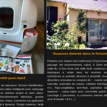
Vacances detente dans le finiste
Finistere sud. maison tout confort pour 24 personn
paysagé. bel environnement, calme, à 10mn de
sable fin, à 5mn d'une très belle forêt. nombreux si
historiques à visiter dans les environs pr
commerces et activités diverses à proximité. locat
petkit pura max2
décembre. la location se compose de : - cuisine 
vaisselle, ustensiles de cuisine, cafetière électrique
e de naissance: Numero identification:
m.o., frigo-congélateur, lave-linge, aspirateur, t
n Litière intelligente avec nettoyage
repasser. - sejour-salon avec convertible grand 
 un intérieur propre et sans odeur.
couchage 2 personnes, tv.,connexion internet wif
onctionnement silencieux, grande
avec lit double + lit b (...)
nds chats). Connexion via application
ôle à distance. Design moderne, facile