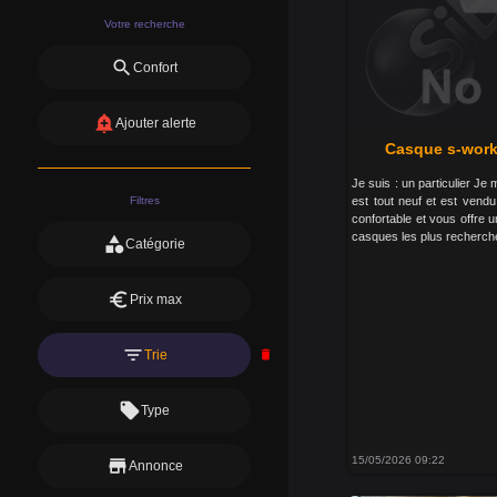
Votre recherche
search
Confort
add_alert
Ajouter alerte
Casque s-works
Je suis : un particulier Je
Filtres
est tout neuf et est vendu
confortable et vous offre u
casques les plus recherché
category
Catégorie
euro
Prix max
filter_list
Trie
delete
local_offer
Type
15/05/2026 09:22
store
Annonce