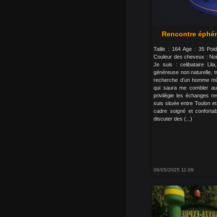
Rencontre éphém
Taille : 164 Age : 35 Po
Couleur des cheveux : Noi
Je suis : celibataire Lil
généreuse non naturelle, tr
recherche d’un homme mûr 
qui saura me combler aut
privilégie les échanges r
suis située entre Toulon e
cadre soigné et confortab
discuter des (...)
06/05/2025 11:09