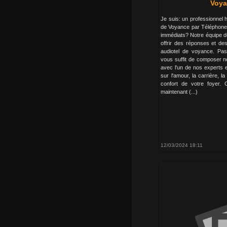
Voya
Je suis: un professionnel 
de Voyance par Téléphone 
immédiats? Notre équipe d
offrir des réponses et de
audiotel de voyance. Pas
vous suffit de composer n
avec l'un de nos experts 
sur l'amour, la carrière, la
confort de votre foyer. C
maintenant (...)
12/03/2024 18:11