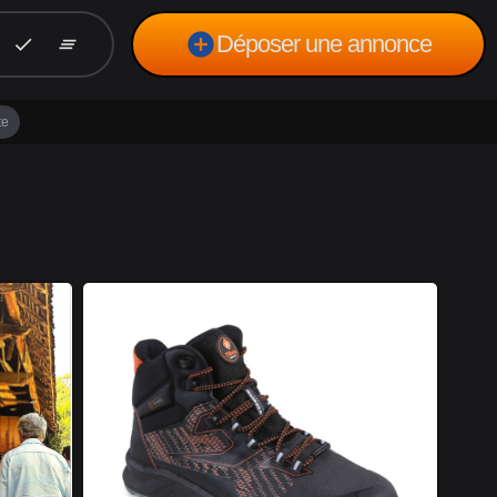
add_circle
Déposer une annonce
check
clear_all
te