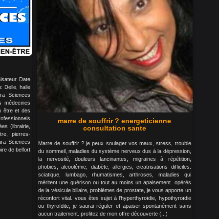
isateur Date
 Delle, halle
ara Sciences
es médecines
n être et des
ofessionnels
marre de souffrir ? energeticienne
s (librairie,
consultation sante
re, pierres-
Para Sciences
Marre de souffrir ? je peux soulager vos maux, stress, trouble
ire de belfort
du sommeil, maladies du système nerveux dus à la dépression,
la nervosité, douleurs lancinantes, migraines à répétition,
phobies, alcoolémie, diabète, allergies, cicatrisations difficiles.
sciatique, lumbago, rhumatismes, arthroses, maladies qui
méritent une guérison ou tout au moins un apaisement. opérés
de la vésicule biliaire, problèmes de prostate, je vous apporte un
réconfort vital. vous êtes sujet à l'hyperthyroïdie, hypothyroïdie
ou thyroïdite, je saurai réguler et apaiser spontanément sans
aucun traitement. profitez de mon offre découverte (...)