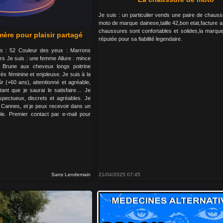
Je suis : un particulier vends une paire de chauss
moto de marque dainese,taille 42,bon etat,facture a 
chaussures sont confortables et solides,la marqu
ère pour plaisir partagé
réputée pour sa fiabilité legendaire.
ids : 52 Couleur des yeux : Marrons
rs Je suis : une femme Allure : mince
a, Brune aux cheveux longs poitrine
ès féminine et enjoleuse. Je suis à la
(+60 ans), attentionné et agréable,
ant que je saurai le satisfaire… Je
espectueux, discrets et agréables. Je
t Cannes, et je peux recevoir dans un
le. Premier contact par e-mail pour
Sans Lendemain
21/04/2025 07:45