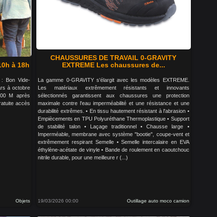
CHAUSSURES DE TRAVAIL 0-GRAVITY
10h à 18h
EXTREME Les chaussures de...
 : Bon Vide-
La gamme 0-GRAVITY s'élargit avec les modèles EXTREME.
rs à octobre
Les matériaux extrêmement résistants et innovants
100 M après
sélectionnés garantissent aux chaussures une protection
gratuite accès
maximale contre l'eau imperméabilité et une résistance et une
durabilité extrêmes. • En tissu hautement résistant à l'abrasion •
Empiècements en TPU Polyuréthane Thermoplastique • Support
de stabilité talon • Laçage traditionnel • Chausse large •
Imperméable, membrane avec système "bootie", coupe-vent et
extrêmement respirant Semelle • Semelle intercalaire en EVA
éthylène-acétate de vinyle • Bande de roulement en caoutchouc
nitrile durable, pour une meilleure r (...)
Objets
19/03/2026 00:00
Outillage auto moco camion