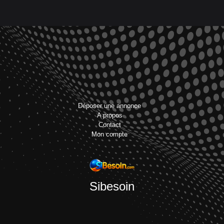
Déposer une annonce
A propos
Contact
Mon compte
Sibesoin