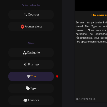
Votre recherche
search
Coursier
Un coursi
Je suis : un particulier In
add_alert
travail : Metz Type de con
Ajouter alerte
Salaire : Nous sommes a
personne de confianc
réceptionniste. Vous sere
nos appartements et maiso
Filtres
category
Catégorie
euro
Prix max
filter_list
Trie
delete
local_offer
Type
16/11/2024 10:58
store
Annonce