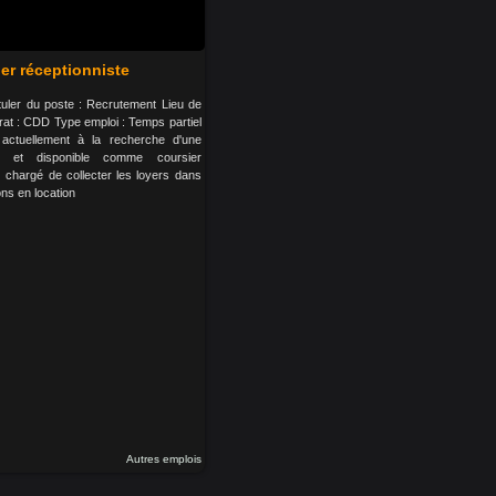
er réceptionniste
tituler du poste : Recrutement Lieu de
trat : CDD Type emploi : Temps partiel
ctuellement à la recherche d'une
e et disponible comme coursier
z chargé de collecter les loyers dans
ns en location
Autres emplois