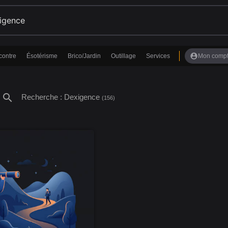
account_circle
contre
Ésotérisme
Brico/Jardin
Outillage
Services
Mon comp
search
Recherche : Dexigence
(156)