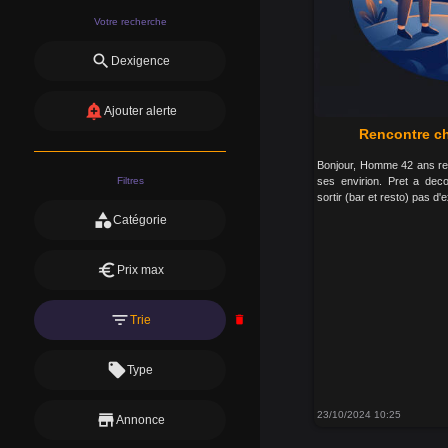
Votre recherche
search
Dexigence
add_alert
Ajouter alerte
Rencontre ch
Bonjour, Homme 42 ans re
Filtres
ses envirion. Pret a deco
sortir (bar et resto) pas d'
category
Catégorie
euro
Prix max
filter_list
Trie
delete
local_offer
Type
23/10/2024 10:25
store
Annonce