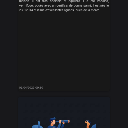
maison. il est très sociable et équilibré. il a été vacciné,
vermifugé, pucés,avec un certificat de bonne santé. il est nés le
23012014 et issus d'excellentes lignées. puce de la mère:
01/04/2025 09:30