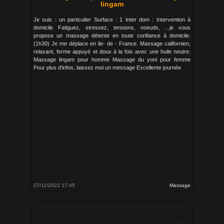
lingam
Je suis : un particulier Surface : 1 Inter dom : Intervention à
domicile Fatiguez, stressez, tensions, noeuds, ...je vous
propose un massage détente en toute confiance à domicile.
(1h30) Je me déplace en ile- de - France. Massage californien,
relaxant, ferme appuyé et doux à la fois avec une huile neutre.
Massage lingam pour homme Massage du yoni pour femme
Pour plus d'infos, laissez moi un message Excellente journée
27/11/2022 17:45
Massage