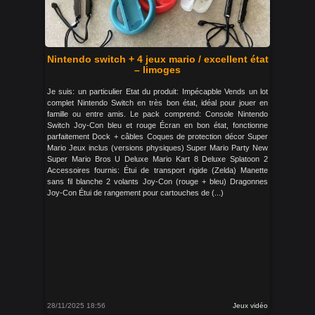
Nintendo switch + 4 jeux mario / excellent état
– limoges
Je suis: un particulier Etat du produit: Impécapble Vends un lot
complet Nintendo Switch en très bon état, idéal pour jouer en
famille ou entre amis. Le pack comprend: Console Nintendo
Switch Joy-Con bleu et rouge Écran en bon état, fonctionne
parfaitement Dock + câbles Coques de protection décor Super
Mario Jeux inclus (versions physiques) Super Mario Party New
Super Mario Bros U Deluxe Mario Kart 8 Deluxe Splatoon 2
Accessoires fournis: Étui de transport rigide (Zelda) Manette
sans fil blanche 2 volants Joy-Con (rouge + bleu) Dragonnes
Joy-Con Étui de rangement pour cartouches de (...)
28/11/2025 18:56
Jeux vidéo