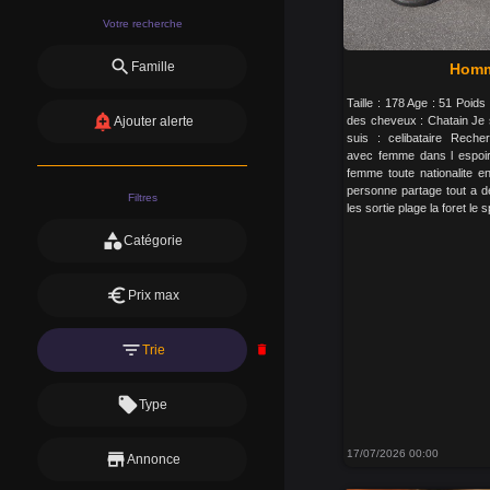
Votre recherche
search
Famille
Homme
Taille : 178 Age : 51 Poid
add_alert
des cheveux : Chatain Je s
Ajouter alerte
suis : celibataire Reche
avec femme dans l espoire
femme toute nationalite e
personne partage tout a d
Filtres
les sortie plage la foret le s
category
Catégorie
euro
Prix max
filter_list
Trie
delete
local_offer
Type
17/07/2026 00:00
store
Annonce