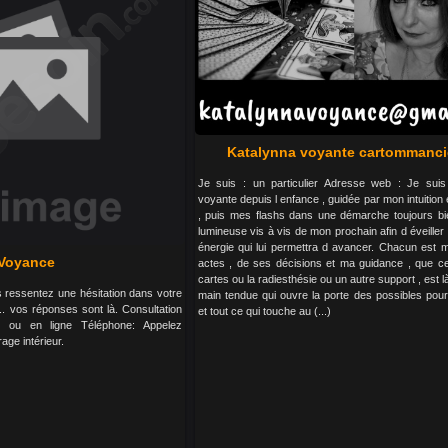
Katalynna voyante cartommanc
Je suis : un particulier Adresse web : Je suis
voyante depuis l enfance , guidée par mon intuition
, puis mes flashs dans une démarche toujours bie
lumineuse vis à vis de mon prochain afin d éveiller e
énergie qui lui permettra d avancer. Chacun est 
Voyance
actes , de ses décisions et ma guidance , que ce
cartes ou la radiesthésie ou un autre support , est
us ressentez une hésitation dans votre
main tendue qui ouvre la porte des possibles po
l... vos réponses sont là. Consultation
et tout ce qui touche au (...)
 ou en ligne Téléphone: Appelez
age intérieur.