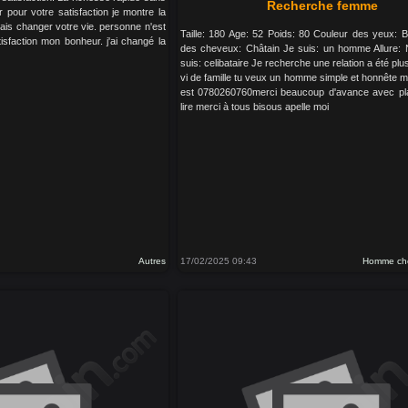
Recherche femme
pour votre satisfaction je montre la
 vais changer votre vie. personne n'est
Taille: 180 Age: 52 Poids: 80 Couleur des yeux: 
tisfaction mon bonheur. j'ai changé la
des cheveux: Châtain Je suis: un homme Allure: 
suis: celibataire Je recherche une relation a été pl
vi de famille tu veux un homme simple et honnête 
est 0780260760merci beaucoup d'avance avec pla
lire merci à tous bisous apelle moi
Autres
17/02/2025 09:43
Homme ch