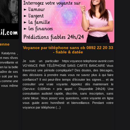
ienne
Voyance par téléphone sans cb 0892 22 20 33
- fiable & datée
 Katalynna ,
 et mes rêves
Je suis: un particulier https:voyance-telephone-avenir.com
nveillante et
VOYANCE PAR TÉLÉPHONE SANS CARTE BANCAIRE Vous
n lui la belle
traversez une période compliquée? Des doutes, des blocages,
maître de ses
des décisions à prendre mais vous ne savez plus à qui faire
 soit par les
confiance? Il est peut-être temps d’écouter les signes… et de
 là comme une
consulter une vraie voyante. Appelez dès maintenant le
ur vous même
(Service: 0,60€min + prix appel – Disponible 24h24) Une
consultation audiotel rapide, discrète, sans inscription, sans
carte bleue. Vous posez vos questions, votre voyante en ligne
vous guide avec honnêteté et bienveillance. Pendant votre
voyance par téléphone (...)