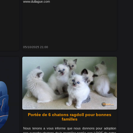
www.dullague.com
05/10/2025 21:00
Portée de 6 chatons ragdoll pour bonnes
familles
Nous tenons a vous informe que nous donnons pour adoption
nos superbe chatons de la première portée non LOOF de notre