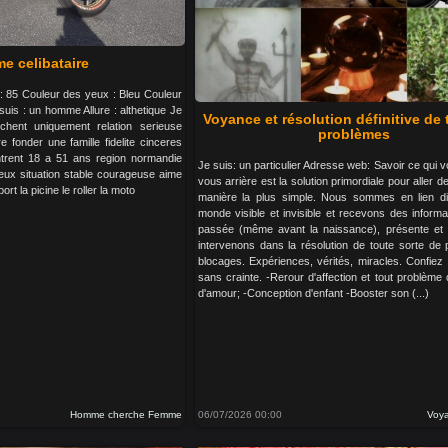
 celibataire
s : 85 Couleur des yeux : Bleu Couleur
uis : un homme Allure : althetique Je
Voyance et résolution définitive de
rchent uniquement relation serieuse
problèmes
 fonder une famille fidelite cinceres
ntrent 18 a 51 ans region normandie
Je suis: un particulier Adresse web: Savoir ce qui v
eux situation stable courageuse aime
vous arrière est la solution primordiale pour aller de
port la picine le roller la moto
manière la plus simple. Nous sommes en lien di
monde visible et invisible et recevons des informa
passée (même avant la naissance), présente et 
intervenons dans la résolution de toute sorte de
blocages. Expériences, vérités, miracles. Confie
sans crainte. -Rerour d'affection et tout problème
d'amour; -Conception d'enfant -Booster son (...)
Homme cherche Femme
06/07/2026 00:00
Voya