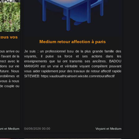
 tous vos
Medium retour affection à paris
ous arrive ou
Je suis : un professionnel Issu de la plus grande famille des
 l'avant de la
voyants, il puise sa force et ses actions dans les
rect avec le
enseignements que lui ont transmis ses ancêtres. BADOU
tions sur vie
MANIGRI est un vrai et véritable voyant compétent pouvant
future. Nous
vous aider rapidement pour des travaux de retour affectif rapide
 problèmes et
SITEWEB: https:vaudouafricainseri.wixsite.comretouraffectif
z vous à nous
 de couple ou
nt et Medium
04/06/2026 00:00
Voyant et Medium