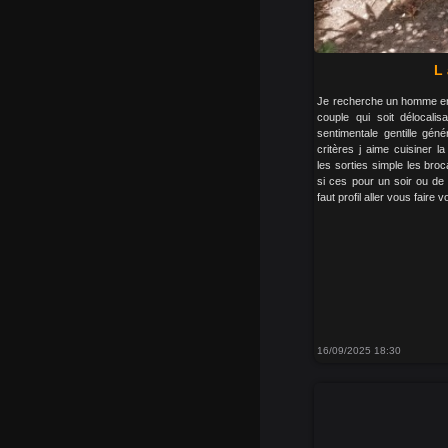
L
Je recherche un homme ent
couple qui soit délocalis
sentimentale gentille gé
critères j aime cuisiner 
les sorties simple les broc
si ces pour un soir ou de
faut profil aller vous faire
16/09/2025 18:30