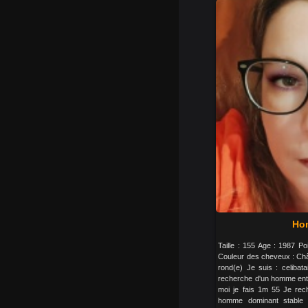
Ho
Taille : 155 Age : 1987 P
Couleur des cheveux : Chât
rond(e) Je suis : celibata
recherche d'un homme entr
moi je fais 1m 55 Je rec
homme dominant stable 