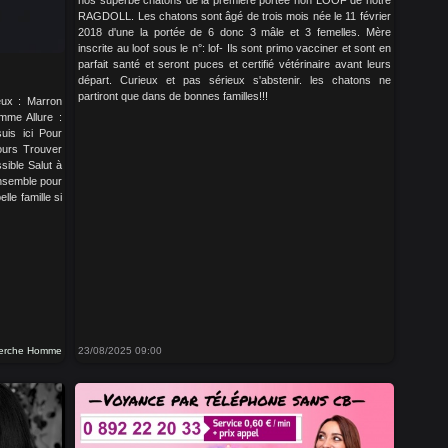
RAGDOLL. Les chatons sont âgé de trois mois née le 11 février
2018 d'une la portée de 6 donc 3 mâle et 3 femelles. Mère
inscrite au loof sous le n°: lof- Ils sont primo vacciner et sont en
parfait santé et seront puces et certifié vétérinaire avant leurs
départ. Curieux et pas sérieux s'abstenir. les chatons ne
partiront que dans de bonnes familles!!!
eux : Marron
mme Allure :
suis ici Pour
ours Trouver
sible Salut à
ensemble pour
le famille si
erche Homme
23/08/2025 09:00