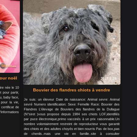
pour noël
ire née le 10
Bouvier des flandres chiots à vendre
 pour partir,
u, baby face,
Je suis: un éleveur Date de naissance: Animal sevre: Animal
 pour la vie,
sevré Numero identification: Sexe: Femelle Race: Bouvier des
certificat de
Flandres L'élevage de Bouviers des flandres de la Dullague
d'informations
(N°siret )vous propose depuis 1984 ses chiots LOF,identifiés
par puce électronique,primo vaccinés à un prix raisonnable.Un
nombre volontairement restreint de reproducteur vous garantit
des chiots et des adultes choyés et bien nourris Pas de box,pas
de chenils..mais une vie en famille..site à consulter