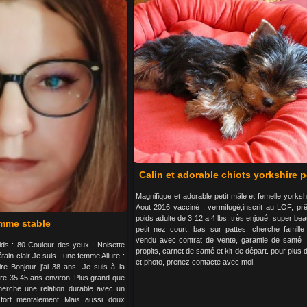
Calin et adorable chiots yorkshire 
Magnifique et adorable petit mâle et femelle yorksh
Aout 2016 vacciné , vermifugé,inscrit au LOF, prêt
poids adulte de 3 12 a 4 lbs, très enjoué, super bea
mme stable
petit nez court, bas sur pattes, cherche famille
vendu avec contrat de vente, garantie de santé , 
oids : 80 Couleur des yeux : Noisette
propits, carnet de santé et kit de départ. pour plus 
ain clair Je suis : une femme Allure :
et photo, prenez contacte avec moi.
ire Bonjour j'ai 38 ans. Je suis à la
e 35 45 ans environ. Plus grand que
herche une relation durable avec un
fort mentalement Mais aussi doux