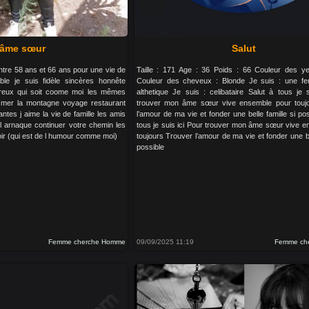
 âme sœur
Salut
re 58 ans et 66 ans pour une vie de
Taille : 171 Age : 36 Poids : 66 Couleur des y
able je suis fidèle sincères honnête
Couleur des cheveux : Blonde Je suis : une fe
néreux qui soit coome moi les mêmes
althetique Je suis : celibataire Salut à tous je 
la mer la montagne voyage restaurant
trouver mon âme sœur vive ensemble pour touj
antes j aime la vie de famille les amis
l’amour de ma vie et fonder une belle famille si pos
 l arnaque continuer votre chemin les
tous je suis ici Pour trouver mon âme sœur vive 
 voir (qui est de l humour comme moi)
toujours Trouver l’amour de ma vie et fonder une bel
possible
Femme cherche Homme
09/09/2025 11:19
Femme ch