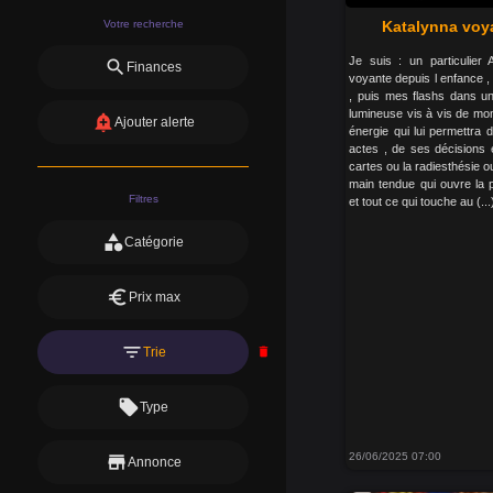
Votre recherche
Katalynna voy
Je suis : un particulier
search
Finances
voyante depuis l enfance ,
, puis mes flashs dans un
lumineuse vis à vis de mon p
add_alert
Ajouter alerte
énergie qui lui permettra
actes , de ses décisions 
cartes ou la radiesthésie 
main tendue qui ouvre la
Filtres
et tout ce qui touche au (...
category
Catégorie
euro
Prix max
filter_list
Trie
delete
local_offer
Type
26/06/2025 07:00
store
Annonce