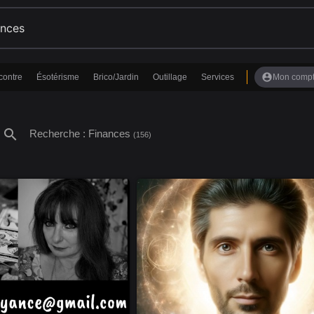
account_circle
contre
Ésotérisme
Brico/Jardin
Outillage
Services
Mon comp
search
Recherche : Finances
(156)