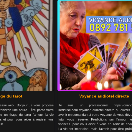
age du tarot
Voyance audiotel directe
Adresse web : Bonjour Je vous propose
Je suis: un professionnel https:voyance-
d'environ une heure. 1ère partie votre
serieuse.com Voyance audiotel directe au ouvrez-
e un tirage du tarot l'amour, la vie
avenir en demandant à votre voyante de vous dévoi
ces et pour vous aider à réaliser vos
futur vous réserve. Prédictions sur l'amour, le 
ils.
finances, pour vous aider à vous en sortir de chaq
La vie est incertaine, mais l'avenir peut être prédi