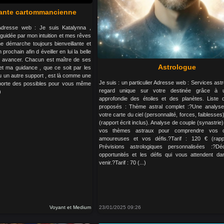
ante cartommancienne
 Adresse web : Je suis Katalynna ,
 guidée par mon intuition et mes rêves
e démarche toujours bienveillante et
rochain afin d éveiller en lui la belle
 d avancer. Chacun est maître de ses
Astrologue
et ma guidance , que ce soit par les
ou un autre support , est là comme une
Je suis : un particulier Adresse web : Services ast
 porte des possibles pour vous même
regard unique sur votre destinée grâce à 
)
approfondie des étoiles et des planètes. Liste 
proposés : Thème astral complet :?Une analyse 
votre carte du ciel (personnalité, forces, faiblesses)
(rapport écrit inclus). Analyse de couple (synastri
vos thèmes astraux pour comprendre vos com
amoureuses et vos défis.?Tarif : 120 € (rappor
Prévisions astrologiques personnalisées :?Dé
opportunités et les défis qui vous attendent da
venir.?Tarif : 70 (...)
Voyant et Medium
23/01/2025 09:26