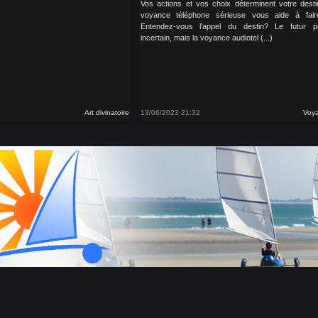
Vos actions et vos choix déterminent votre desti
voyance téléphone sérieuse vous aide à fair
Entendez-vous l'appel du destin? Le futur p
incertain, mais la voyance audiotel (...)
Art divinatoire
13/06/2023 21:32
Voya