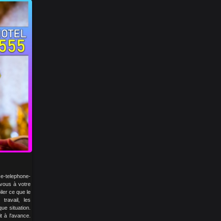
telephone-
vous à votre
ler ce que le
travail, les
ue situation.
t à l'avance.