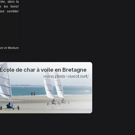
née, alors la
e les bons!
eut sembler
nt et Medium