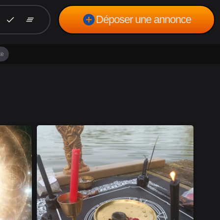
add_circle
Déposer une annonce
check
clear_all
te