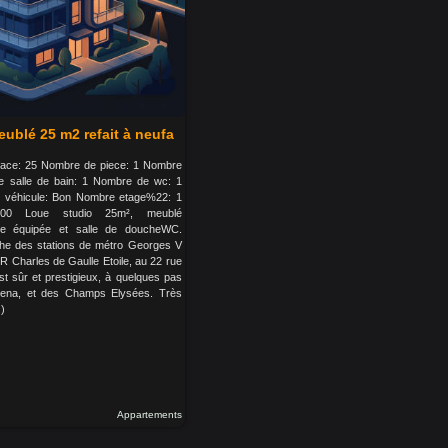
eublé 25 m2 refait à neufa
urface: 25 Nombre de piece: 1 Nombre
 salle de bain: 1 Nombre de wc: 1
du véhicule: Bon Nombre etage%22: 1
500 Loue studio 25m², meublé
tte équipée et salle de doucheWC.
he des stations de métro Georges V
 Charles de Gaulle Etoile, au 22 rue
st sûr et prestigieux, à quelques pas
ena, et des Champs Elysées. Très
.)
Appartements