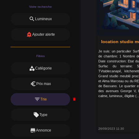
Votre recherche
search
Lumineux
add_alert
Ajouter alerte
location studio m
Je suis: un particulier S
Filtres
de chambre: 1 Nombre de
Date construction: Etat 
Surfac du terraine: 
category
Catégorie
TVtablecanapé, kitchene
Grand studio meublé proc
et Alma Marceau ou du RER
euro
Prix max
de Bassano. Le quartier e
des avenues George V, I
calme, lumineux, éligible (..
filter_list
Trie
delete
local_offer
Type
26/09/2023 11:30
store
Annonce