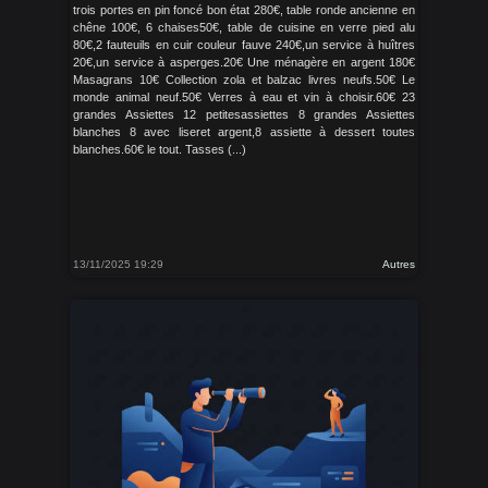
trois portes en pin foncé bon état 280€, table ronde ancienne en
chêne 100€, 6 chaises50€, table de cuisine en verre pied alu
80€,2 fauteuils en cuir couleur fauve 240€,un service à huîtres
20€,un service à asperges.20€ Une ménagère en argent 180€
Masagrans 10€ Collection zola et balzac livres neufs.50€ Le
monde animal neuf.50€ Verres à eau et vin à choisir.60€ 23
grandes Assiettes 12 petitesassiettes 8 grandes Assiettes
blanches 8 avec liseret argent,8 assiette à dessert toutes
blanches.60€ le tout. Tasses (...)
13/11/2025 19:29
Autres