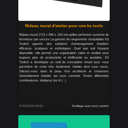
Rideau mural d'atelier pour srm ks tools
Rideau mural 1722 x 896 x 150 mm grilles perforees systeme de
fermeture par serrure La gamme de rangements modulables KS
Tools® apporte des solutions d'amenagement d'ateliers
efficaces. pratiques et esthetiques. Quel que soit l'espace
disponible. elle permet une organisation claire et etudiee pour
toujours plus de productivite et d'efficacite au quotidien. KS
Tools® a developpe un outil de conception virtuel pour vous
permettre de creer très facilement. l'atelier dont vous revez.
Glissez-vous dans la peau d'un architecte et choisissez
l'ameublement d'atelier qui vous convient. Testez differentes
combinaisons. deplacez les él (...)
07/04/2026 00:00
Outillage auto moco camion