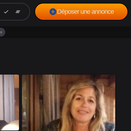
add_circle
Déposer une annonce
check
clear_all
te