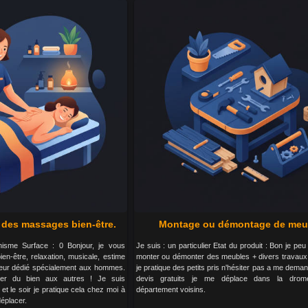
des massages bien-être.
Montage ou démontage de meu
nisme Surface : 0 Bonjour, je vous
Je suis : un particulier Etat du produit : Bon je pe
n-être, relaxation, musicale, estime
monter ou démonter des meubles + divers travaux 
rieur dédié spécialement aux hommes.
je pratique des petits pris n'hésiter pas a me dema
ter du bien aux autres ! Je suis
devis gratuits je me déplace dans la dro
 et le soir je pratique cela chez moi à
département voisins.
éplacer.