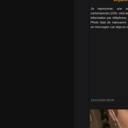
Je represente: une as
cartomancien,1h3o visio,t
information par téléphone
Photo date de naissance 
un messages car deja en c
13/11/2025 08:00