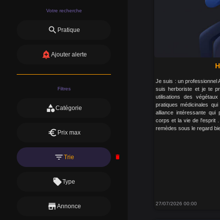
Votre recherche
search
Pratique
add_alert
Ajouter alerte
H
Je suis : un professionnel
Filtres
suis herboriste et je te
utilisations des végétau
pratiques médicinales qui 
category
Catégorie
alliance intéressante qui 
corps et la vie de l'esprit 
remèdes sous le regard bien
euro
Prix max
filter_list
Trie
delete
local_offer
Type
27/07/2026 00:00
store
Annonce