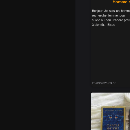
Homme r
Bonjour Je suis un homm
recherche femme pour mo
suivie ou non. J'adore prati
à bientôt... Bises
28/03/2025 09:58