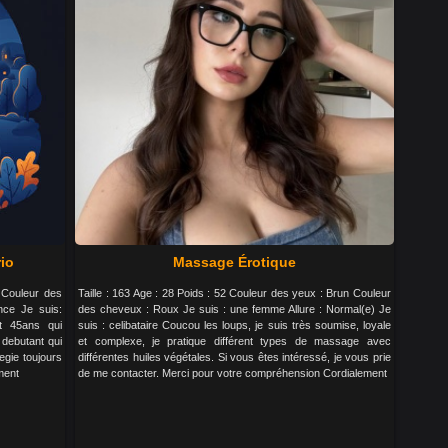
rio
Massage Érotique
 Couleur des
Taille : 163 Age : 28 Poids : 52 Couleur des yeux : Brun Couleur
nce Je suis:
des cheveux : Roux Je suis : une femme Allure : Normal(e) Je
et 45ans qui
suis : celibataire Coucou les loups, je suis très soumise, loyale
debutant qui
et complexe, je pratique différent types de massage avec
egie toujours
différentes huiles végétales. Si vous êtes intéressé, je vous prie
ement
de me contacter. Merci pour votre compréhension Cordialement