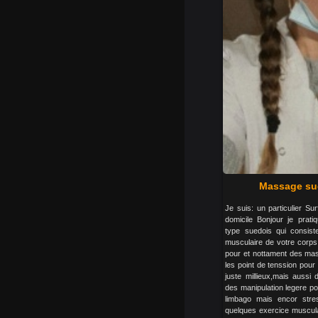
Massage sué
Je suis: un particulier Su
domicile Bonjour je prat
type suedois qui consist
musculaire de votre corps
pour et nottament des mas
les point de tenssion pour 
juste millieux,mais auss
des manipulation legere po
limbago mais encor stre
quelques exercice muscula