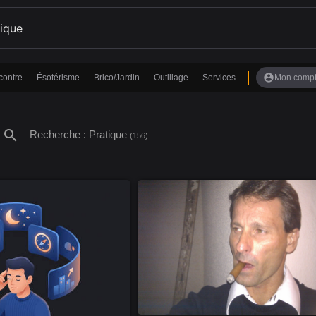
account_circle
contre
Ésotérisme
Brico/Jardin
Outillage
Services
Mon comp
search
Recherche : Pratique
(156)