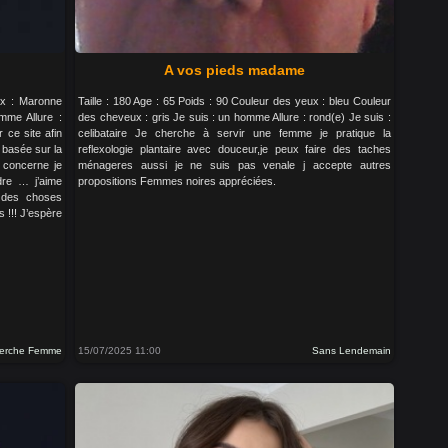
A vos pieds madame
ux : Maronne
Taille : 180 Age : 65 Poids : 90 Couleur des yeux : bleu Couleur
mme Allure :
des cheveux : gris Je suis : un homme Allure : rond(e) Je suis :
 ce site afin
celibataire Je cherche à servir une femme je pratique la
 basée sur la
reflexologie plantaire avec douceur,je peux faire des taches
e concerne je
ménageres aussi je ne suis pas venale j accepte autres
ndre … j’aime
propositions Femmes noires appréciées.
r des choses
s !!! J’espère
erche Femme
15/07/2025 11:00
Sans Lendemain