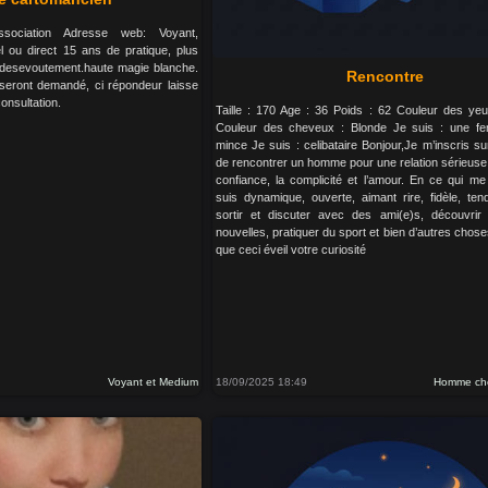
sociation Adresse web: Voyant,
el ou direct 15 ans de pratique, plus
, desevoutement.haute magie blanche.
Rencontre
seront demandé, ci répondeur laisse
onsultation.
Taille : 170 Age : 36 Poids : 62 Couleur des ye
Couleur des cheveux : Blonde Je suis : une fe
mince Je suis : celibataire Bonjour,Je m’inscris sur
de rencontrer un homme pour une relation sérieuse
confiance, la complicité et l’amour. En ce qui m
suis dynamique, ouverte, aimant rire, fidèle, te
sortir et discuter avec des ami(e)s, découvri
nouvelles, pratiquer du sport et bien d’autres chose
que ceci éveil votre curiosité
Voyant et Medium
18/09/2025 18:49
Homme ch