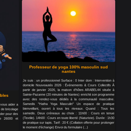
Professeur de yoga 100% masculin sud
nantes
Je suis : un professionnel Surface : 0 Inter dom : Intervention à
domicile Nouveautés 2026 : Événements & Cours Collectifs À
partir de janvier 2026, la maison d'hôtes ARABEL44 située à
Sainte-Pazanne (20 minutes de Nantes) enrichit son programme
bles
avec des rendez-vous dédiés à la communauté masculine.
Samedis "Hatha Yoga Masculin" Un espace de pratique
u vous aider a
bienveillant, ouvert à tous les niveaux. Quand : Tous les
de bricolage
samedis. Deux créneaux au choix : 11h00 : Cours en tenue
nder pour des
(Textile). 14h00 : Cours en toute liberté (Naturiste). Durée : 1h30
me 26000 et
de pratique sur tapis. Tarif : 20 € (Collation offerte pour prolonger
le moment d'échange) Envoi du formulaire (...)