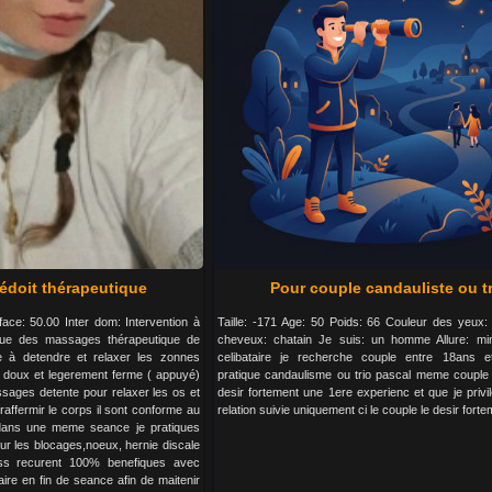
doit thérapeutique
Pour couple candauliste ou t
rface: 50.00 Inter dom: Intervention à
Taille: -171 Age: 50 Poids: 66 Couleur des yeux:
ique des massages thérapeutique de
cheveux: chatain Je suis: un homme Allure: mi
e à detendre et relaxer les zonnes
celibataire je recherche couple entre 18ans 
 doux et legerement ferme ( appuyé)
pratique candaulisme ou trio pascal meme couple 
sages detente pour relaxer les os et
desir fortement une 1ere experienc et que je privil
raffermir le corps il sont conforme au
relation suivie uniquement ci le couple le desir fort
i dans une meme seance je pratiques
ur les blocages,noeux, hernie discale
ss recurent 100% benefiques avec
ire en fin de seance afin de maitenir