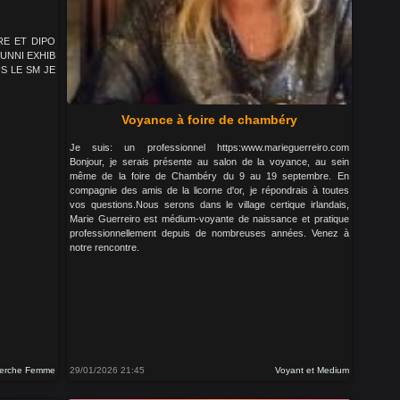
RE ET DIPO
UNNI EXHIB
S LE SM JE
Voyance à foire de chambéry
Je suis: un professionnel https:www.marieguerreiro.com
Bonjour, je serais présente au salon de la voyance, au sein
même de la foire de Chambéry du 9 au 19 septembre. En
compagnie des amis de la licorne d'or, je répondrais à toutes
vos questions.Nous serons dans le village certique irlandais,
Marie Guerreiro est médium-voyante de naissance et pratique
professionnellement depuis de nombreuses années. Venez à
notre rencontre.
erche Femme
29/01/2026 21:45
Voyant et Medium