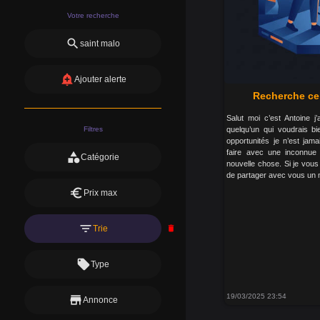
Votre recherche
search
saint malo
add_alert
Ajouter alerte
Recherche ce
Salut moi c’est Antoine j
Filtres
quelqu’un qui voudrais b
opportunités je n’est jama
faire avec une inconnue 
category
Catégorie
nouvelle chose. Si je vous 
de partager avec vous un 
euro
Prix max
filter_list
Trie
delete
local_offer
Type
19/03/2025 23:54
store
Annonce