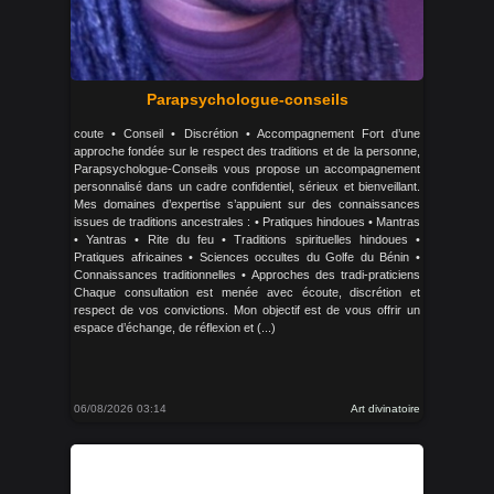
Parapsychologue-conseils
coute • Conseil • Discrétion • Accompagnement Fort d’une
approche fondée sur le respect des traditions et de la personne,
Parapsychologue-Conseils vous propose un accompagnement
personnalisé dans un cadre confidentiel, sérieux et bienveillant.
Mes domaines d’expertise s’appuient sur des connaissances
issues de traditions ancestrales : • Pratiques hindoues • Mantras
• Yantras • Rite du feu • Traditions spirituelles hindoues •
Pratiques africaines • Sciences occultes du Golfe du Bénin •
Connaissances traditionnelles • Approches des tradi-praticiens
Chaque consultation est menée avec écoute, discrétion et
respect de vos convictions. Mon objectif est de vous offrir un
espace d’échange, de réflexion et (...)
06/08/2026 03:14
Art divinatoire