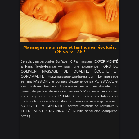
Massages naturistes et tantriques, évolués,
+2h voire +3h !
Je suis : un particulier Surface : 0 Par masseur EXPÉRIMENTÉ
à Paris Île-de-France — pour une expérience HORS DU
COMMUN MASSAGE DE QUALITÉ, ÉCOUTE ET
CONVIVIALITÉ https:maessage.wordpress.com Le massage
est ma PASSION ; je connais d’expérience sa PUISSANCE et
ses multiples bienfaits. Auriez-vous envie d’en discuter ou,
mieux, de profiter de mon savoir-faire ? Pour vous ressourcer,
vous régénérer, vous RÉPARER de toutes les fatigues et
contrariétés accumulées. Aimeriez-vous un massage sensuel,
NATURISTE et TANTRIQUE sortant vraiment de l’ordinaire ?
TOTALEMENT PERSONNALISÉ. Nudité, sensualité, complicité.
https (...)