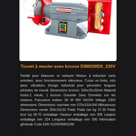
Touret à meuler avec brosse DSM200DS_230V
Parfait pour ébavurer et nettoyer Moteur à induction sans
entretien, avec fonctionnement silencieux. Corps en fonte, très
peux vibrations Design industriel pour permettre longues
périodes de travail. Dimensions brosse: 200x25x32mm Materiel
inclus:1 meule, 1 brosse Garantie 2ans Données sur les
moteurs Puissance moteur S6 W 900 S615% Voltage 230V
dimensions Dimensions machine mm 570x310x340 Affeuteuses
Dimensions meule 200x32x32 Poids Poids net kg 27.30 Poids
brut kg 28.70 emballage Hauteur emballage mm 308 Largeur
emballage mm 324 Longueur emballage mm 590 Information
générale Code EAN 9120039902296