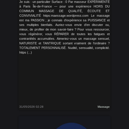
Je suis : un particulier Surface : 0 Par masseur EXPÉRIMENTÉ
à Paris Île-de-France — pour une expérience HORS DU
COMMUN MASSAGE DE QUALITÉ, ÉCOUTE ET
CONVIVIALITÉ https:maessage.wordpress.com Le massage
est ma PASSION ; je connais d’expérience sa PUISSANCE et
ses multiples bienfaits. Auriez-vous envie d’en discuter ou,
mieux, de profiter de mon savoir-faire ? Pour vous ressourcer,
vous régénérer, vous RÉPARER de toutes les fatigues et
contrariétés accumulées. Aimeriez-vous un massage sensuel,
NATURISTE et TANTRIQUE sortant vraiment de l’ordinaire ?
TOTALEMENT PERSONNALISÉ. Nudité, sensualité, complicité.
https (...)
31/05/2026 02:28
Massage