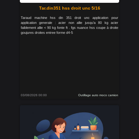
Tar.din351 hss droit unc 5/16
Taraud machine hss din 351 droit unc application pour
application generale : acier non allie jusqu'a 80 kg acier
faiblement allie < 90 kg fonte ft . fgs nuance hss coupe à droite
goujures droites entree forme d4-5
03/08/2026 00:00
Outillage auto moco camion