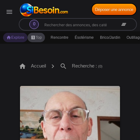
Déposer une annonce
menu
search
clear_all
0
home
looks_one
Explore
Top
Rencontre
Ésotérisme
Brico/Jardin
Outilla
home
chevron_right
search
Accueil
Recherche :
(0)