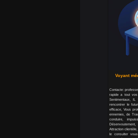
Voyant méd
Contacte: professeu
rapide a tout vo
Sentimentaux, IL 
rencontrer le fut
efficace, Vous pr
ennemies, de Trav
conduire, impui
Désenvoutement, 
Attraction clientèl
le consulter vous