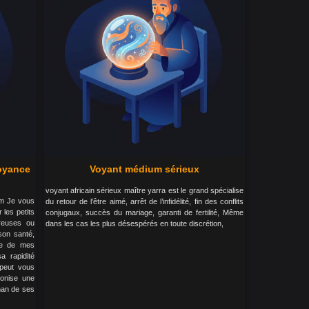
oyance
Voyant médium sérieux
voyant africain sérieux maître yarra est le grand spécialise
com Je vous
du retour de l’être aimé, arrêt de l’infidélité, fin des conflits
les petits
conjugaux, succès du mariage, garanti de fertilité, Même
reuses ou
dans les cas les plus désespérés en toute discrétion,
ison santé,
ce de mes
a rapidité
 peut vous
conise une
sman de ses