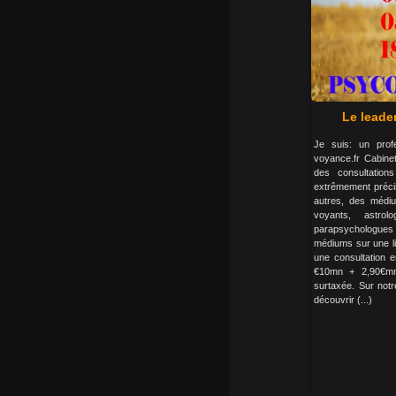
Le leade
Je suis: un profe
voyance.fr Cabine
des consultatio
extrêmement préci
autres, des médiu
voyants, astrol
parapsychologues
médiums sur une li
une consultation e
€10mn + 2,90€mn)
surtaxée. Sur notr
découvrir (...)