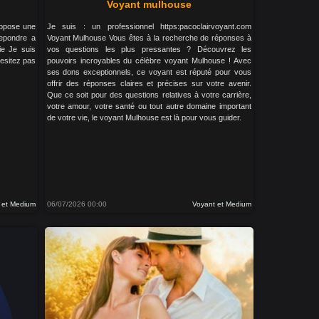
Voyant mulhouse
propose une
Je suis : un professionnel https:pacoclairvoyant.com
repondre a
Voyant Mulhouse Vous êtes à la recherche de réponses à
ie Je suis
vos questions les plus pressantes ? Découvrez les
hesitez pas
pouvoirs incroyables du célèbre voyant Mulhouse ! Avec
ses dons exceptionnels, ce voyant est réputé pour vous
offrir des réponses claires et précises sur votre avenir.
Que ce soit pour des questions relatives à votre carrière,
votre amour, votre santé ou tout autre domaine important
de votre vie, le voyant Mulhouse est là pour vous guider.
 et Medium
06/07/2026 00:00
Voyant et Medium