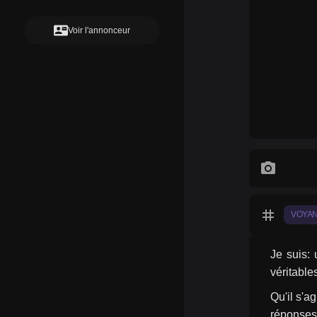
contact_mail
Voir l'annonceur
photo_camera
tag
VOYA
Je suis:
véritable
Qu'il s'a
réponses