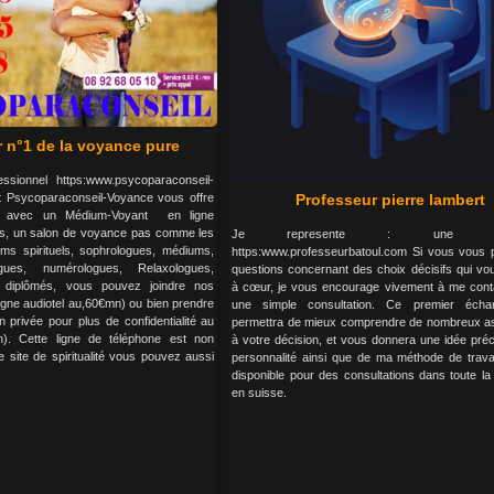
r n°1 de la voyance pure
ssionnel https:www.psycoparaconseil-
t Psycoparaconseil-Voyance vous offre
Professeur pierre lambert
ns avec un Médium-Voyant en ligne
s, un salon de voyance pas comme les
Je represente : une entr
ms spirituels, sophrologues, médiums,
https:www.professeurbatoul.com Si vous vous
ogues, numérologues, Relaxologues,
questions concernant des choix décisifs qui vou
 diplômés, vous pouvez joindre nos
à cœur, je vous encourage vivement à me cont
gne audiotel au,60€mn) ou bien prendre
une simple consultation. Ce premier éch
n privée pour plus de confidentialité au
permettra de mieux comprendre de nombreux as
. Cette ligne de téléphone est non
à votre décision, et vous donnera une idée pré
e site de spiritualité vous pouvez aussi
personnalité ainsi que de ma méthode de travai
disponible pour des consultations dans toute la
en suisse.