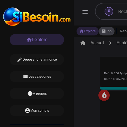
search
menu
0
home
looks_one
Explore
Top
Ren
home
Explore
home
chevron_right
Accueil
Esot
edit
Déposer une annonce
Ref : 8rEG9JyHI
list
Les catégories
Date : 13/07/202
info
À propos
local_fire_department
account_circle
Mon compte