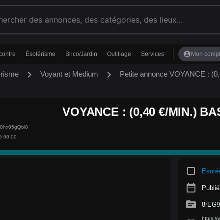
account_circle
contre
Ésotérisme
Brico/Jardin
Outillage
Services
Mon comp
chevron_right
chevron_right
érisme
Voyant et Medium
Petite annonce VOYANCE : (0,
VOYANCE : (0,40 €/MIN.) BA
p8hx05gQbl0
6 00:00
crop_square
Esoté
date_range
Publié
source
8rEG9
https:/