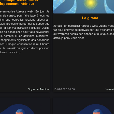
loppement intérieur
e entreprise Adresse web : Bonjour, Je
s de cartes, pour faire face à tous les
La gitana
nsi que toutes les relations affectives,
les, professionnelles, par le support du
Je suis: un particulier Adresse web: Quand vous
s et par ma divination spirituelle. J'aide
fait pour enlevez ce mauvais sort qui s'acharne 
es de conscience pour faire développer
sur votre vie depuis des années et que vous en 
e potentiel et les aptitudes intérieures,
arrivé je peux vous aider.
hangements significatifs des conditions
tions. Chaque consultation dure 1 heure
s. Je travaille en ligne en direct par mon
ternet : www (...)
Voyant et Medium
13/07/2026 00:00
Voyant