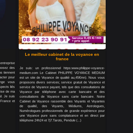
Le meilleur cabinet de la voyance en
france
eprise
 posez des
Je suis: un professionnel https:www.philippe-voyance-
s tiennent
medium.com Le Cabinet PHILIPPE VOYANCE MEDIUM
acter pour
est un site de Voyance de qualité au,45€mn). Nous vous
ange vous
proposons divers services; service gratuit de Voyance et
pects liés
service de Voyance payant, tels que des consultations de
cise de ma
Voyance par téléphone avec carte bancaire et des
l. Je suis
consultations de Voyance sans carte bancaire. Notre
 France et
Cabinet de Voyance rassemble des Voyants et Voyantes
de qualité, des Voyants, Médiums, Astrologues,
Numérologues professionnels de grande expérience pour
une Voyance pure sans complaisance et en direct par
téléphone 24h24 et 7j7.Tarots, Pendule (...)