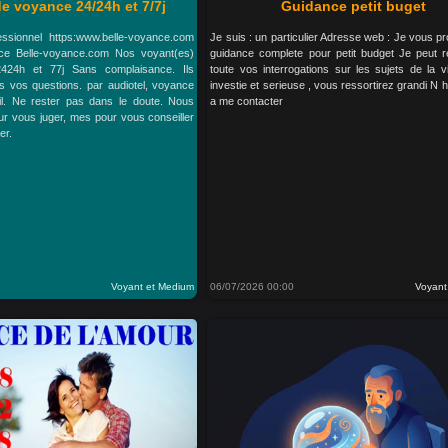
e voyance 24/24h et 7/7j
Guidance petit buget
ssionnel https:www.belle-voyance.com
Je suis : un particulier Adresse web : Je vous 
ce Belle-voyance.com Nos voyant(es)
guidance complete pour petit budget Je peut 
2424h et 77j Sans complaisance. Ils
toute vos interrogations sur les sujets de la v
s vos questions. par audiotel, voyance
investie et serieuse , vous ressortirez grandi N 
ail. Ne rester pas dans le doute. Nous
a me contacter
r vous juger, mes pour vous conseiller
er.
Voyant et Medium
06/07/2026 00:00
Voyant