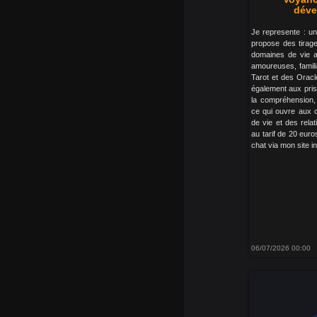
déve
Je represente : un
propose des tirage
domaines de vie ai
amoureuses, familia
Tarot et des Oracle
également aux pris
la compréhension, l
ce qui ouvre aux c
de vie et des rela
au tarif de 20 euro
chat via mon site in
06/07/2026 00:00