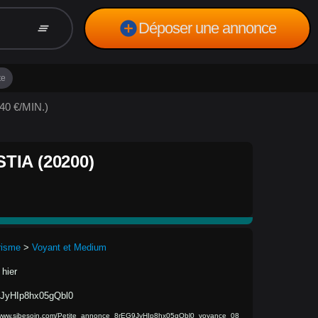
add_circle
Déposer une annonce
clear_all
te
40 €/MIN.)
STIA (20200)
risme
>
Voyant et Medium
 hier
JyHIp8hx05gQbl0
/www.sibesoin.com/Petite_annonce_8rEG9JyHIp8hx05gQbl0_voyance_08