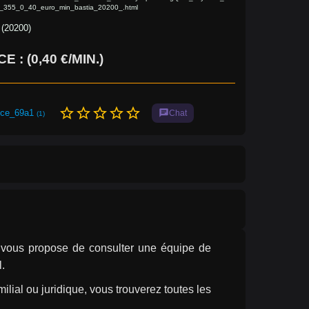
_355_0_40_euro_min_bastia_20200_.html
 (20200)
 : (0,40 €/MIN.)
star_border
star_border
star_border
star_border
star_border
nce_69a1
chat
Chat
(1)
r vous propose de consulter une équipe de 
l.
ilial ou juridique, vous trouverez toutes les 