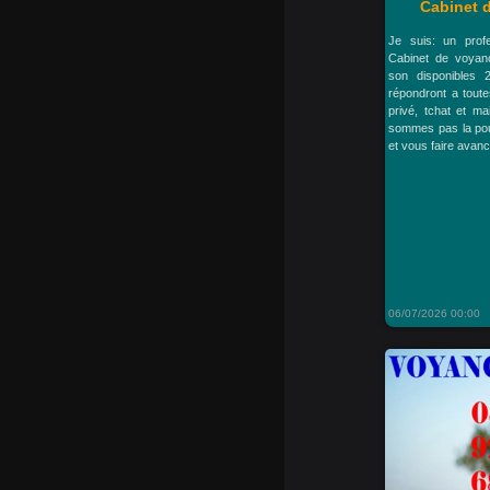
Cabinet d
Je suis: un profe
Cabinet de voyan
son disponibles 
répondront a toute
privé, tchat et m
sommes pas la pou
et vous faire avanc
06/07/2026 00:00