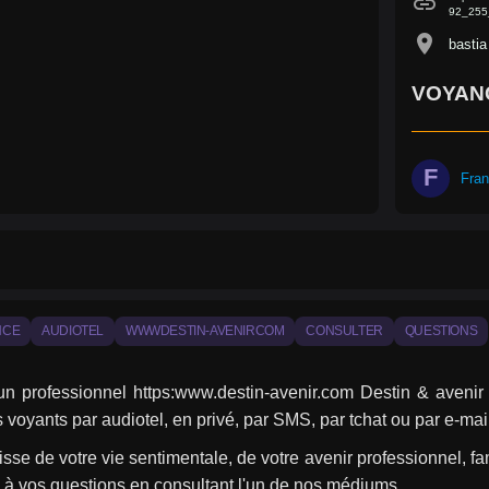
link
92_255
location_on
bastia
VOYANCE
F
Fra
NCE
AUDIOTEL
WWWDESTIN-AVENIRCOM
CONSULTER
QUESTIONS
 un professionnel https:www.destin-avenir.com Destin & aveni
s voyants par audiotel, en privé, par SMS, par tchat ou par e-mai
gisse de votre vie sentimentale, de votre avenir professionnel, fam
 à vos questions en consultant l'un de nos médiums.