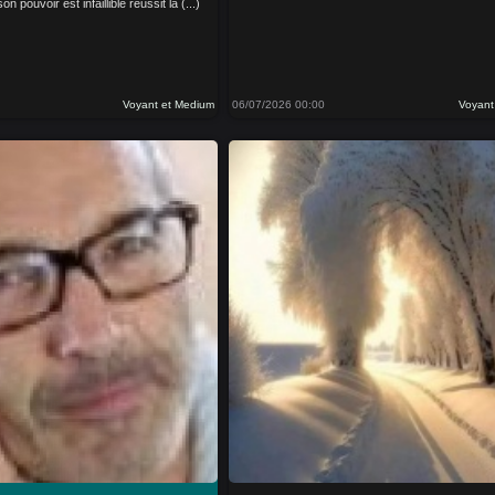
 pouvoir est infaillible réussit la (...)
Voyant et Medium
06/07/2026 00:00
Voyant