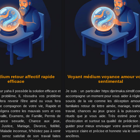
ium retour affectif rapide
Voyant médium voyance amour v
efficace
sentimental
r yaha il possède la solution efficace et
Je suis : un particulier https:djerimaka.simdif.
s problème, IL résoudra vos problème
accompagne un moment pour vous aider à régler 
fera revenir l’être aimé ou vous fera
soucis de la vie comme les déception amou
ure compagnon de votre vie, Rapide et
familiales retour de lettre aimée, mariage, trah
otégera contre les mauvais sors et vos
travail, chances au jeux grace à la puissan
aille, Examens, de Famille, Permis de
rituels que je vous aide. Très estimé pour s
ssance sexuelle, Chance aux jeux,
d'exécution et surtout sa qualité de prédiction
Justice, Mariage, Divorce, fidélité,
guider pour mieux envisager votre avenir pré
e, Maladie inconnue, N'hésitez pas à venir
voyance claire et précise et honnete via le tali
 serez satisfait de son travail faites
ancêtres.