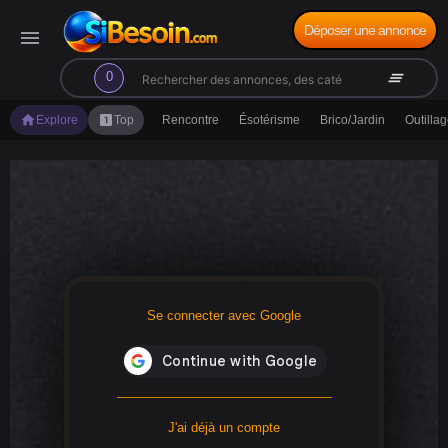
Déposer une annonce
menu
search
clear_all
0
home
looks_one
Explore
Top
Rencontre
Ésotérisme
Brico/Jardin
Outilla
Se connecter avec Google
J'ai déjà un compte