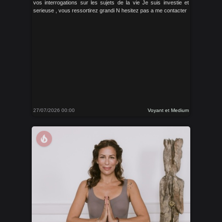
vos interrogations sur les sujets de la vie Je suis investie et
serieuse , vous ressortirez grandi N hesitez pas a me contacter
27/07/2026 00:00
Voyant et Medium
local_fire_department