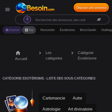
Déposer une annonce
menu
search
clear_all
0
home
looks_one
Explore
Top
Rencontre
Ésotérisme
Brico/Jardin
Outilla
home
chevron_right
chevron_right
Les
Catégorie
catégories
Esotérisme
Accueil
CATÉGORIE ESOTÉRISME - LISTE DES SOUS CATÉGORIES
Cartomancie
Autre
Astrologie
Art divinatoire