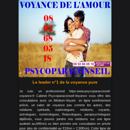
Le leader n°1 de la voyance pure
Je suis: un professionnel https:www.psycoparaconseil-
voyance.fr Cabinet Psycoparaconseil-Voyance vous offre des
consultations avec un Médium-Voyant en ligne extrêmement
précis, un salon de voyance pas comme les autres, des
médiums spirituels, sophrologues, médiums, voyants,
astrologues, numérologues, Relaxologues, parapsychologues
diplômés, vous pouvez joindre nos médiums sur une ligne
audiotel au,60€mn) ou bien prendre une consultation en privée
pour plus de confidentialité au €10mn + 2,90€mn). Cette ligne de