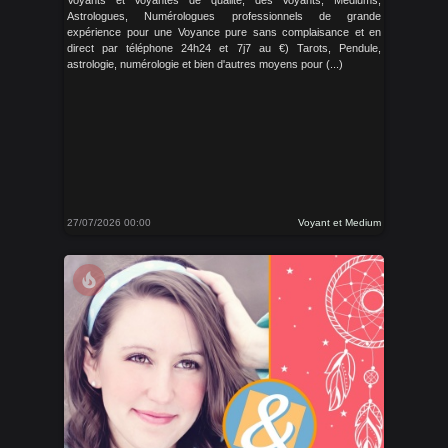
Voyants et Voyantes de qualité, des Voyants, Médiums,
Astrologues, Numérologues professionnels de grande
expérience pour une Voyance pure sans complaisance et en
direct par téléphone 24h24 et 7j7 au €) Tarots, Pendule,
astrologie, numérologie et bien d'autres moyens pour (...)
27/07/2026 00:00
Voyant et Medium
local_fire_department