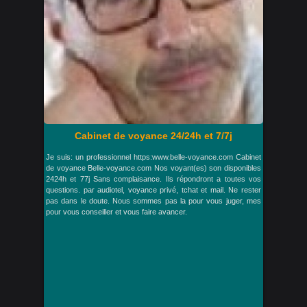
Cabinet de voyance 24/24h et 7/7j
Je suis: un professionnel https:www.belle-voyance.com Cabinet
de voyance Belle-voyance.com Nos voyant(es) son disponibles
2424h et 77j Sans complaisance. Ils répondront a toutes vos
questions. par audiotel, voyance privé, tchat et mail. Ne rester
pas dans le doute. Nous sommes pas la pour vous juger, mes
pour vous conseiller et vous faire avancer.