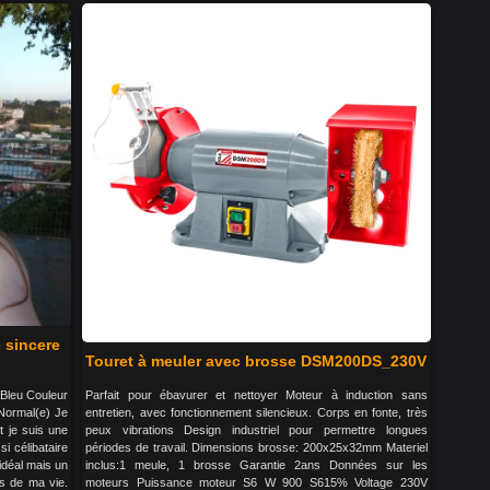
 sincere
Touret à meuler avec brosse DSM200DS_230V
 Bleu Couleur
Parfait pour ébavurer et nettoyer Moteur à induction sans
 Normal(e) Je
entretien, avec fonctionnement silencieux. Corps en fonte, très
et je suis une
peux vibrations Design industriel pour permettre longues
i célibataire
périodes de travail. Dimensions brosse: 200x25x32mm Materiel
idéal mais un
inclus:1 meule, 1 brosse Garantie 2ans Données sur les
s de ma vie.
moteurs Puissance moteur S6 W 900 S615% Voltage 230V