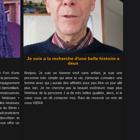
Je suis a la recherche d'une belle histoire a
deux
t Fort d’une
Bonjour, Je suis un homme veuf sans enfant, je suis une
 la personne,
personne très simple qui aime la vie, j’aimerais connaitre une
ompagnement
femme avec qui j aurais des affinités pour peu être un jour allé
bienveillant.
plus loin. Je ne cherche pas la beauté extérieure mais plus
onnaissances
l'intérieur de la personne J ai de très belles qualités, alors, si le
s hindoues •
cœur vous en dit contacter moi, Ravi de recevoir un mot de
elles hindoues
vous VIERA
fe du Bénin •
di-praticiens
iscrétion et
ous offrir un