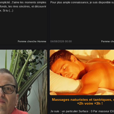
complicité. J’aime les moments simples
Pour plus ample connaissance, je suis disponible su
fonds, les rires sincères, et découvrir
 Si tu (...)
Femme cherche Homme
04/08/2026 00:00
Femme ch
Massages naturistes et tantriques, 
+2h voire +3h !
Je suis : un particulier Surface : 0 Par masseur