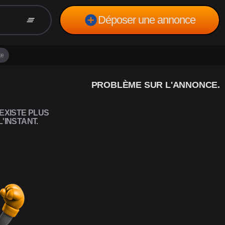
add_circle
Déposer une annonce
clear_all
te
PROBLÈME SUR L'ANNONCE.
EXISTE PLUS
'INSTANT.