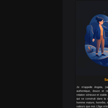
Sa
Je m’appelle Angela, j
authentique, douce et r
relation sérieuse et stable.
qui se construit dans la 
homme mature, honnête, et
valeurs que moi. L’âge m’im