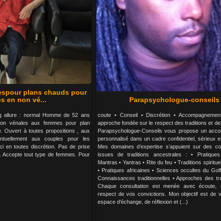
espour plans chauds pour
s en non vé...
Parapsychologue-conseils
kg allure : normal Homme de 52 ans
coute • Conseil • Discrétion • Accompagnemen
non vénales aux femmes pour plan
approche fondée sur le respect des traditions et de
. Ouvert à toutes propositions , aux
Parapsychologue-Conseils vous propose un acc
tuellement aux couples pour les
personnalisé dans un cadre confidentiel, sérieux et 
 en toutes discrétion. Pas de prise
Mes domaines d’expertise s’appuient sur des c
s . Accepte tout type de femmes. Pour
issues de traditions ancestrales : • Pratique
Mantras • Yantras • Rite du feu • Traditions spiritu
• Pratiques africaines • Sciences occultes du Gol
Connaissances traditionnelles • Approches des tra
Chaque consultation est menée avec écoute, d
respect de vos convictions. Mon objectif est de v
espace d’échange, de réflexion et (...)