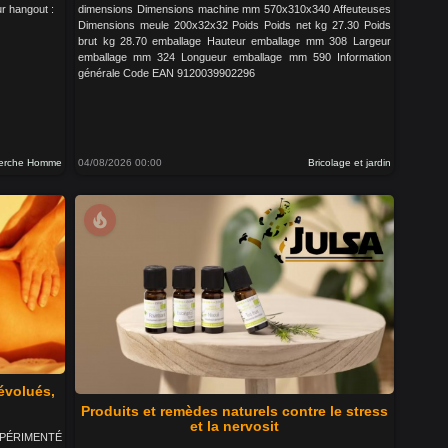
r hangout :
dimensions Dimensions machine mm 570x310x340 Affeuteuses
Dimensions meule 200x32x32 Poids Poids net kg 27.30 Poids
brut kg 28.70 emballage Hauteur emballage mm 308 Largeur
emballage mm 324 Longueur emballage mm 590 Information
générale Code EAN 9120039902296
erche Homme
04/08/2026 00:00
Bricolage et jardin
local_fire_department
évolués,
Produits et remèdes naturels contre le stress
et la nervosit
 EXPÉRIMENTÉ