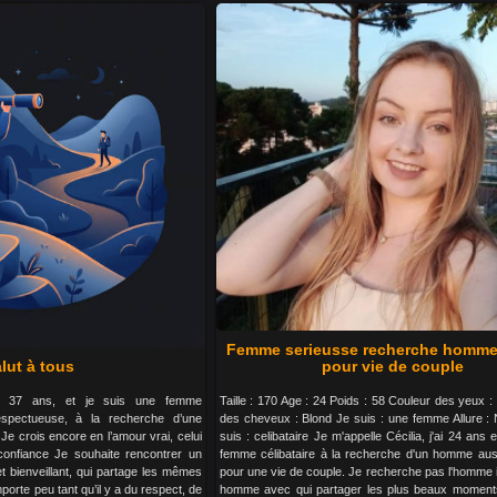
Femme serieusse recherche homme
lut à tous
pour vie de couple
’ai 37 ans, et je suis une femme
Taille : 170 Age : 24 Poids : 58 Couleur des yeux :
espectueuse, à la recherche d’une
des cheveux : Blond Je suis : une femme Allure :
 Je crois encore en l’amour vrai, celui
suis : celibataire Je m'appelle Cécilia, j'ai 24 ans 
confiance Je souhaite rencontrer un
femme célibataire à la recherche d'un homme auss
 bienveillant, qui partage les mêmes
pour une vie de couple. Je recherche pas l'homme 
porte peu tant qu’il y a du respect, de
homme avec qui partager les plus beaux moment