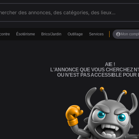
account_circle
contre
Ésotérisme
Brico/Jardin
Outillage
Services
Mon comp
AIE !
L'ANNONCE QUE VOUS CHERCHEZ N'
OU N'EST PAS ACCESSIBLE POUR L