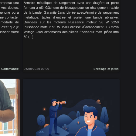
 propose une
Armoire métallique de rangement avec une étagère et porte
à vos doutes.
fermant à clé. Gâchette de blocage pour un changement rapide
léphone ou à
de la bande. Garantie 2ans Livrée avec:Armoire de rangement
 me contacter
métallique, tables d´entrée et sortie, une bande abrasive.
 modalité de
Données sur les moteurs Puissance moteur S6 W 2250
 c'est que je
Puissance moteur S1 W 1500 Vitesse d´avancement 0-3 mmin
laisser votre
Voltage 230V dimensions des pièces Épaisseur max. pièce mm
80 (...)
Cartomancie
05/08/2026 00:00
Bricolage et jardin