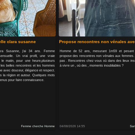
lle clara susanne
Propose rencontres non vénales av
lara Susanne, j'ai 34 ans. Femme
Homme de 52 ans, mesurant 1m59 et pesant
sensuelle. Un vrai profil, une vraie
propose des rencontres non vénales aux femmes. 
 le matin, pour une heure,plusieurs
pas . Rencontres chez vous où dans des lieux inso
e les belles rencontres et les hommes
à vivre un , où des , moments inoubliables ?
me avec douceur, élégance et respect.
 la région et autour. Quelques mots
venus pour faire connaissance.
Femme cherche Homme
04/08/2026 14:55
Sa