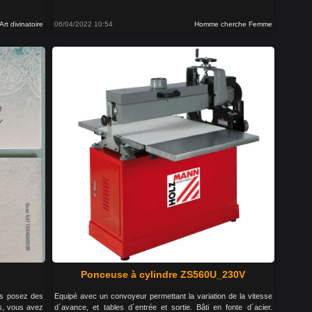
Art divinatoire
06/04/2022 10:54
Homme cherche Femme
Ponceuse à cylindre ZS560U_230V
us posez des
Equipé avec un convoyeur permettant la variation de la vitesse
s, vous avez
d´avance, et tables d´entrée et sortie. Bâti en fonte d´acier.