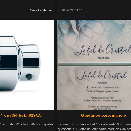
Sans Lendemain
06/08/2026 03:14
" x m.3/4 beta 929/15
Guidance cartomancie
" et mâle 34'' - long: 65mm - qualité
Je suis: un professionnel Adresse web: Vous vo
questions sur votre devenir, vous avez des doute