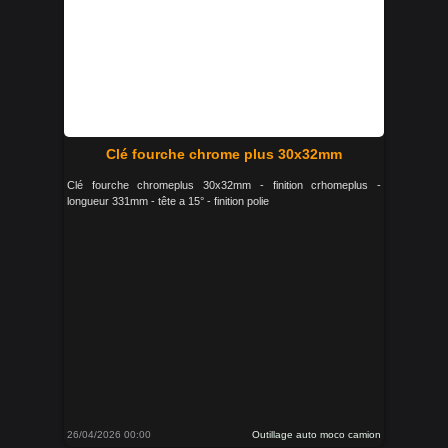
Clé fourche chrome plus 30x32mm
Clé fourche chromeplus 30x32mm - finition crhomeplus -
longueur 331mm - tête a 15° - finition polie
26/04/2026 00:00
Outillage auto moco camion