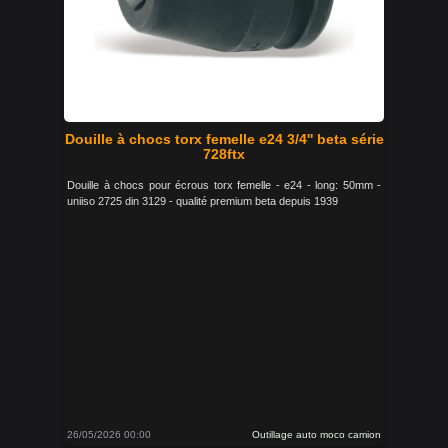
Douille à chocs torx femelle e24 3/4'' beta série
728ftx
Douille à chocs pour écrous torx femelle - e24 - long: 50mm -
uniiso 2725 din 3129 - qualité premium beta depuis 1939
26/05/2026 00:00
Outillage auto moco camion