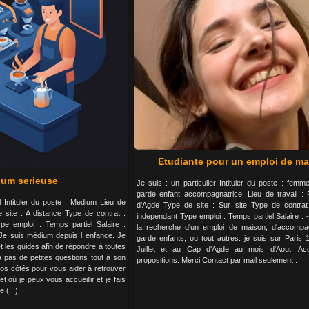
Etudiante pour un emploi de m
um serieuse
Je suis : un particulier Intituler du poste : fe
garde enfant accompagnatrice. Lieu de travail : 
l Intituler du poste : Medium Lieu de
d'Agde Type de site : Sur site Type de contrat
e site : A distance Type de contrat :
independant Type emploi : Temps partiel Salaire : 
pe emploi : Temps partiel Salaire :
la recherche d'un emploi de maison, d'accomp
Je suis médium depuis l enfance. Je
garde enfants, ou tout autres. je suis sur Paris 1
t les guides afin de répondre à toutes
Juillet et au Cap d'Agde au mois d'Aout. Acc
 a pas de petites questions tout à son
propositions. Merci Contact par mail seulement :
vos côtés pour vous aider à retrouver
et où je peux vous accueillir et je fais
 (...)