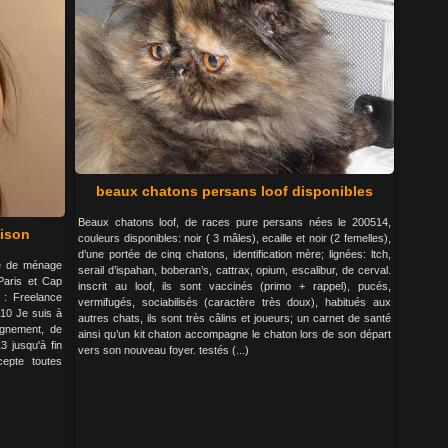
beaux chatons persans loof disponibles
Beaux chatons loof, de races pure persans nées le 200514,
aison
couleurs disponibles: noir ( 3 mâles), ecaille et noir (2 femelles),
d’une portée de cinq chatons, identification mère; lignées: ltch,
mme de ménage
serail d’ispahan, boberan’s, cattrax, opium, escalibur, de cerval.
Paris et Cap
inscrit au loof, ils sont vaccinés (primo + rappel), pucés,
 : Freelance
vermifugés, sociabilisés (caractère très doux), habitués aux
-10 Je suis à
autres chats, ils sont très câlins et joueurs; un carnet de santé
agnement, de
ainsi qu’un kit chaton accompagne le chaton lors de son départ
3 jusqu'à fin
vers son nouveau foyer. testés (...)
epte toutes