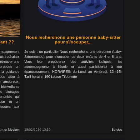
Nous recherchons une personne baby-sitter
sant ??
pour s\'occuper...
compagnement
Je suis : un particulier Nous recherchons une personne (baby-
Vous souhaitez
Sitternounou) pour s'occuper de deux enfants de 4 et 6 ans.
retrouver une
Vous leur proposerez des activités ludiques, les
propose un
accompagnerez à l'école et aussi participerez à leur
 la guidance
épanouissement. HORAIRES: du Lundi au Vendredi: 12h-16h
 vous aider à
Tarif horaire: 16€ Louise Tifounette
ir amoureux.
bienveillante
es blocages
rtunités qui
ation et un
ressent aux
nt et Medium
18/02/2026 13:30
Service