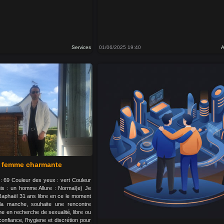
Services
01/06/2025 19:40
A
 femme charmante
s : 69 Couleur des yeux : vert Couleur
is : un homme Allure : Normal(e) Je
, Raphaël 31 ans libre en ce le moment
la manche, souhaite une rencontre
 en recherche de sexualité, libre ou
nfiance, l'hygiene et discrétion pour