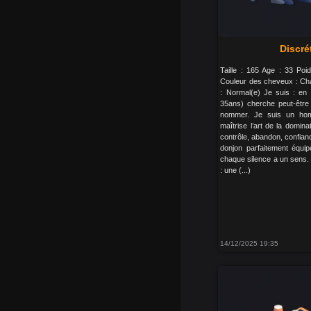
Discré
Taille : 165 Age : 33 Poi
Couleur des cheveux : Cha
: Normal(e) Je suis : e
35ans) cherche peut-être 
nommer. Je suis un homm
maîtrise l’art de la domina
contrôle, abandon, confianc
donjon parfaitement équi
chaque silence a un sens. T
: une (...)
14/12/2025 19:35