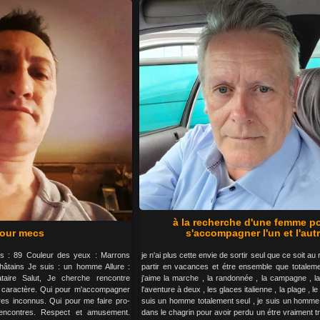
à la recherche d'une femme p
our mecs
s'accompagner l'un et l'autr
ids : 89 Couleur des yeux : Marrons
je n'ai plus cette envie de sortir seul que ce soit au
âtains Je suis : un homme Allure :
partir en vacances et étre ensemble que totaleme
ataire Salut, Je cherche rencontre
j'aime la marche , la randonnée , la campagne , la
caractère. Qui pour m'accompagner
l'aventure à deux , les glaces italienne , la plage , l
ires inconnus. Qui pour me faire pro-
suis un homme totalement seul , je suis un homme t
encontres. Respect et amusement.
dans le chagrin pour avoir perdu un étre vraiment t