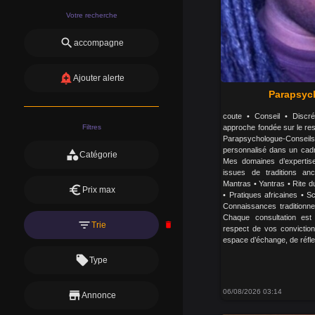
Votre recherche
search
accompagne
add_alert
Ajouter alerte
Parapsyc
coute • Conseil • Discr
Filtres
approche fondée sur le res
Parapsychologue-Conseil
personnalisé dans un cadre 
category
Catégorie
Mes domaines d’expertis
issues de traditions an
Mantras • Yantras • Rite du
euro
Prix max
• Pratiques africaines • 
Connaissances traditionne
Chaque consultation est
filter_list
Trie
delete
respect de vos conviction
espace d’échange, de réflex
local_offer
Type
06/08/2026 03:14
store
Annonce