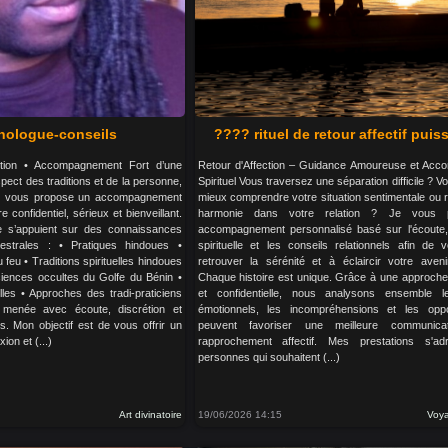
hologue-conseils
???? rituel de retour affectif puis
étion • Accompagnement Fort d’une
Retour d'Affection – Guidance Amoureuse et Ac
pect des traditions et de la personne,
Spirituel Vous traversez une séparation difficile ? 
s vous propose un accompagnement
mieux comprendre votre situation sentimentale ou 
confidentiel, sérieux et bienveillant.
harmonie dans votre relation ? Je vous 
e s’appuient sur des connaissances
accompagnement personnalisé basé sur l'écoute,
cestrales : • Pratiques hindoues •
spirituelle et les conseils relationnels afin de
 feu • Traditions spirituelles hindoues
retrouver la sérénité et à éclaircir votre aven
Sciences occultes du Golfe du Bénin •
Chaque histoire est unique. Grâce à une approche 
lles • Approches des tradi-praticiens
et confidentielle, nous analysons ensemble l
 menée avec écoute, discrétion et
émotionnels, les incompréhensions et les oppo
s. Mon objectif est de vous offrir un
peuvent favoriser une meilleure communic
ion et (...)
rapprochement affectif. Mes prestations s'ad
personnes qui souhaitent (...)
Art divinatoire
19/06/2026 14:15
Voya