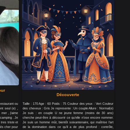
our
Découverte
 restaurant ou
Taille : 170 Age : 60 Poids : 75 Couleur des yeux : Vert Couleur
nt seul (e) ,
des cheveux : Gris Je represente : Un couple Allure : Normal(e)
 mer , j'aime
Je suis : en couple U ne jeune femme (moins de 30 ans)
e camping . Je
cherche peut-être à découvrir ce qu’elle n’ose encore nommer.
res triste et
Je suis un homme mûr, bientôt soixantenaire, qui maîtrise l’art
rés cher pour
de la domination dans ce qu’il a de plus profond : contrôle,