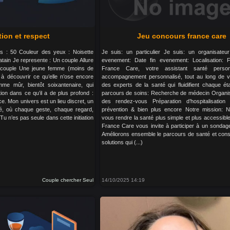
tion et respect
Jeu concours france care
ds : 50 Couleur des yeux : Noisette
Je suis: un particulier Je suis: un organisateu
tain Je represente : Un couple Allure
evenement: Date fin evenement: Localisation: F
n couple Une jeune femme (moins de
France Care, votre assistant santé perso
à découvrir ce qu’elle n’ose encore
accompagnement personnalisé, tout au long de vo
e mûr, bientôt soixantenaire, qui
des experts de la santé qui fluidifient chaque é
tion dans ce qu’il a de plus profond :
parcours de soins: Recherche de médecin Organisa
e. Mon univers est un lieu discret, un
des rendez-vous Préparation d’hospitalisatio
pé, où chaque geste, chaque regard,
prévention & bien plus encore Notre mission: 
u n’es pas seule dans cette initiation
vous rendre la santé plus simple et plus accessible.
France Care vous invite à participer à un sondage 
Améliorons ensemble le parcours de santé et cons
solutions qui (...)
Couple chercher Seul
14/10/2025 14:19