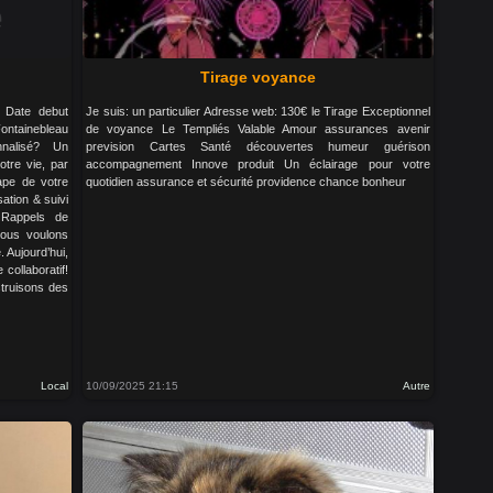
Tirage voyance
r Date debut
Je suis: un particulier Adresse web: 130€ le Tirage Exceptionnel
ontainebleau
de voyance Le Templiés Valable Amour assurances avenir
nnalisé? Un
prevision Cartes Santé découvertes humeur guérison
tre vie, par
accompagnement Innove produit Un éclairage pour votre
tape de votre
quotidien assurance et sécurité providence chance bonheur
tion & suivi
n Rappels de
Nous voulons
 Aujourd’hui,
collaboratif!
truisons des
Local
10/09/2025 21:15
Autre