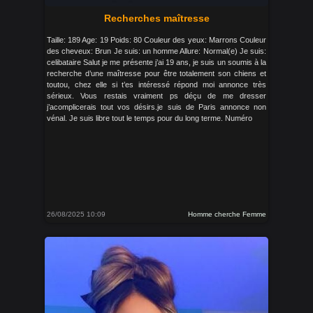
Recherches maîtresse
Taille: 189 Age: 19 Poids: 80 Couleur des yeux: Marrons Couleur
des cheveux: Brun Je suis: un homme Allure: Normal(e) Je suis:
celibataire Salut je me présente j’ai 19 ans, je suis un soumis à la
recherche d’une maîtresse pour être totalement son chiens et
toutou, chez elle si t’es intéressé répond moi annonce très
sérieux. Vous restais vraiment ps déçu de me dresser
j’acomplicerais tout vos désirs.je suis de Paris annonce non
vénal. Je suis libre tout le temps pour du long terme. Numéro
26/08/2025 10:09
Homme cherche Femme