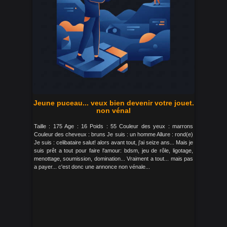
Jeune puceau... veux bien devenir votre jouet.
non vénal
Taille : 175 Age : 16 Poids : 55 Couleur des yeux : marrons
Couleur des cheveux : bruns Je suis : un homme Allure : rond(e)
Je suis : celibataire salut! alors avant tout, j'ai seize ans... Mais je
suis prêt a tout pour faire l'amour: bdsm, jeu de rôle, ligotage,
menottage, soumission, domination... Vraiment a tout... mais pas
a payer... c'est donc une annonce non vénale...