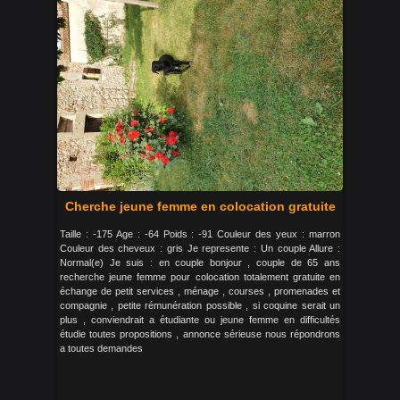
Cherche jeune femme en colocation gratuite
Taille : -175 Age : -64 Poids : -91 Couleur des yeux : marron
Couleur des cheveux : gris Je represente : Un couple Allure :
Normal(e) Je suis : en couple bonjour , couple de 65 ans
recherche jeune femme pour colocation totalement gratuite en
échange de petit services , ménage , courses , promenades et
compagnie , petite rémunération possible , si coquine serait un
plus , conviendrait a étudiante ou jeune femme en difficultés
étudie toutes propositions , annonce sérieuse nous répondrons
a toutes demandes