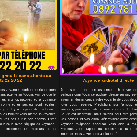
 gratuite sans attente au
92 22 20 22
Voyance audiotel directe
ttps:voyance-telephone-serieuse.com
Je suis: un professionnel https:voyance-
sans attente au Voyons voir ce que le
serieuse.com Voyance audiotel directe au ouvrez-
les arts divinatoires et la voyance
avenir en demandant à votre voyante de vous dévoi
nt connu et les secrets sont révélés.
futur vous réserve. Prédictions sur l'amour, le 
'argent, il y a toujours des solutions.
finances, pour vous aider à vous en sortir de chaq
à les trouver vous-même, la voyance
La vie est incertaine, mais l'avenir peut être prédi
ider vos pas sur le bon chemin. C'est
Vos actions et vos choix déterminent votre desti
our vous avec l'équipe de voyance-
voyance téléphone sérieuse vous aide à fair
— simplement les meilleurs de la
Entendez-vous l'appel du destin? Le futur p
incertain, mais la voyance audiotel (...)