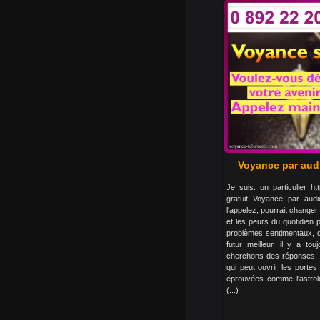
Voyance par audi
Je suis: un particulier ht
gratuit Voyance par audi
l'appelez, pourrait changer 
et les peurs du quotidien 
problèmes sentimentaux, d
futur meilleur, il y a to
cherchons des réponses. V
qui peut ouvrir les porte
éprouvées comme l'astrolo
(...)