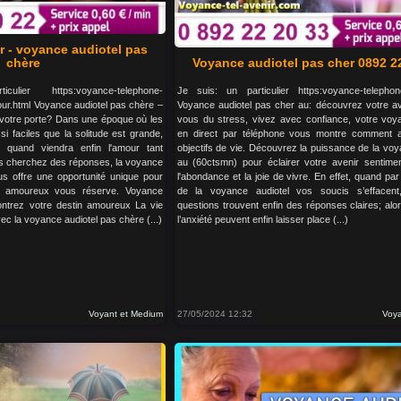
 - voyance audiotel pas
chère
Voyance audiotel pas cher 0892 2
ier https:voyance-telephone-
Je suis: un particulier https:voyance-telephon
r.html Voyance audiotel pas chère –
Voyance audiotel pas cher au: découvrez votre ave
votre porte? Dans une époque où les
vous du stress, vivez avec confiance, votre voya
i faciles que la solitude est grande,
en direct par téléphone vous montre comment a
quand viendra enfin l'amour tant
objectifs de vie. Découvrez la puissance de la voy
us cherchez des réponses, la voyance
au (60ctsmn) pour éclairer votre avenir sentiment
s offre une opportunité unique pour
l'abondance et la joie de vivre. En effet, quand par 
ir amoureux vous réserve. Voyance
de la voyance audiotel vos soucis s’effacent
ontrez votre destin amoureux La vie
questions trouvent enfin des réponses claires; alor
vec la voyance audiotel pas chère (...)
l’anxiété peuvent enfin laisser place (...)
Voyant et Medium
27/05/2024 12:32
Voya