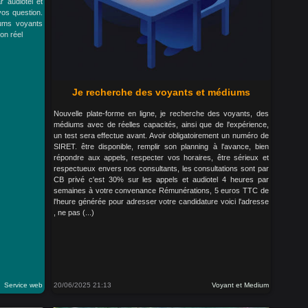
 audiotel et
vos question.
iums voyants
on réel
Je recherche des voyants et médiums
Nouvelle plate-forme en ligne, je recherche des voyants, des
médiums avec de réelles capacités, ainsi que de l'expérience,
un test sera effectue avant. Avoir obligatoirement un numéro de
SIRET. être disponible, remplir son planning à l'avance, bien
répondre aux appels, respecter vos horaires, être sérieux et
respectueux envers nos consultants, les consultations sont par
CB privé c'est 30% sur les appels et audiotel 4 heures par
semaines à votre convenance Rémunérations, 5 euros TTC de
l'heure générée pour adresser votre candidature voici l'adresse
, ne pas (...)
Service web
20/06/2025 21:13
Voyant et Medium