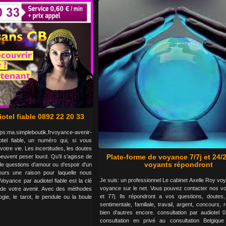
otel fiable 0892 22 20 33
tps:ma.simpleboutik.frvoyance-avenir-
otel fiable, un numéro qui, si vous
votre vie. Les incertitudes, les doutes
Plate-forme de voyance 7/7j et 24/
peuvent peser lourd. Qu'il s'agisse de
voyants répondront
e questions d'amour ou d'espoir d'un
ujours une raison pour laquelle nous
Je suis: un professionnel Le cabinet Axelle Roy voy
oyance par audiotel fiable est la clé
voyance sur le net. Vous pouvez contacter nos v
s de votre avenir. Avec des méthodes
et 77j. Ils répondront a vos questions, doutes,
gie, le tarot, le pendule ou la boule
sentimentale, familiale, travail, argent, concours, 
bien d'autres encore. consultation par audiotel 
consultation en privé au consultation Belgique 