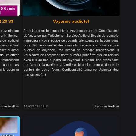
2 20 33
Voyance audiotel
e-avenir.com
Je suis: un professionnel https:voyanceberbere.fr Consultations
nir, libérez-
de Voyance par Téléphone - Service Audiotel Besoin de conseils
nce audiotel
immédiats? Notre équipe de voyants talentueux est là pour vous
tteindre vos
offrir des réponses et des conseils précieux via notre service
ance audiotel
audiotel de voyance. Pas besoin de prendre rendez-vous, il
al et attirer
vous suffit de composer notre numéro pour être mis en relation
l’intervention
avec l'un de nos experts en voyance. Obtenez des prédictions
, quand les
sur l'amour, la carrière, la famille et bien plus encore, depuis le
s le doute et
confort de votre foyer. Confidentialité assurée. Appelez dès
maintenant (...)
nt et Medium
12/03/2024 18:11
Voyant et Medium