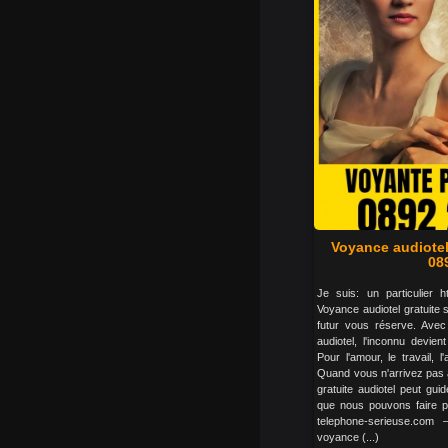
Voyance audiotel
08
Je suis: un particulier h
Voyance audiotel gratuite 
futur vous réserve. Avec 
audiotel, l'inconnu devie
Pour l'amour, le travail, l
Quand vous n'arrivez pas 
gratuite audiotel peut gu
que nous pouvons faire p
telephone-serieuse.com 
voyance (...)