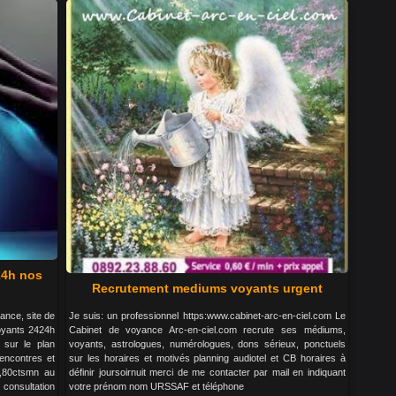
24h nos
Recrutement mediums voyants urgent
ance, site de
Je suis: un professionnel https:www.cabinet-arc-en-ciel.com Le
oyants 2424h
Cabinet de voyance Arc-en-ciel.com recrute ses médiums,
 sur le plan
voyants, astrologues, numérologues, dons sérieux, ponctuels
rencontres et
sur les horaires et motivés planning audiotel et CB horaires à
0,80ctsmn au
définir joursoirnuit merci de me contacter par mail en indiquant
consultation
votre prénom nom URSSAF et téléphone