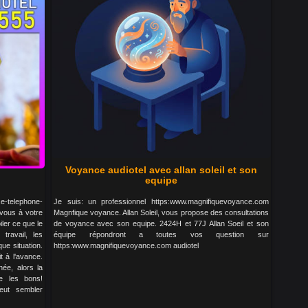
Voyance audiotel avec allan soleil et son
equipe
telephone-
Je suis: un professionnel https:www.magnifiquevoyance.com
vous à votre
Magnfique voyance. Allan Soleil, vous propose des consultations
ler ce que le
de voyance avec son equipe. 2424H et 77J Allan Soeil et son
travail, les
équipe répondront a toutes vos question sur
ue situation.
https:www.magnifiquevoyance.com audiotel
t à l'avance.
née, alors la
e les bons!
eut sembler