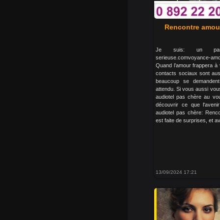
Rencontre amour
Je suis: un particul
serieuse.comvoyance-amou
Quand l’amour frappera à 
contacts sociaux sont auss
beaucoup se demandent 
attendu. Si vous aussi vo
audiotel pas chère au vou
découvrir ce que l'aven
audiotel pas chère: Renc
est faite de surprises, et a
13/09/2024 17:21