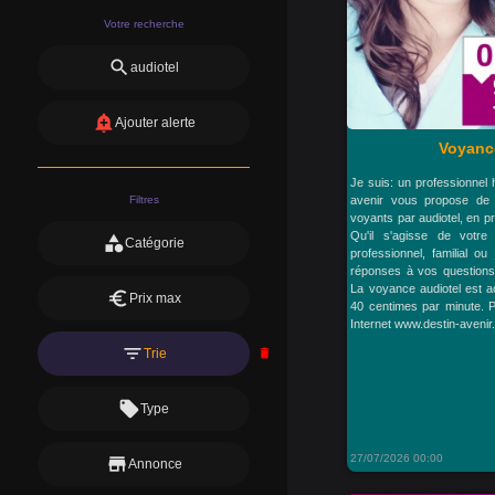
Votre recherche
search
audiotel
add_alert
Ajouter alerte
Voyance
Je suis: un professionnel
Filtres
avenir vous propose de 
voyants par audiotel, en pr
Qu'il s'agisse de votre
category
Catégorie
professionnel, familial ou
réponses à vos questions
La voyance audiotel est a
euro
Prix max
40 centimes par minute. Po
Internet www.destin-aveni
filter_list
Trie
delete
local_offer
Type
27/07/2026 00:00
store
Annonce