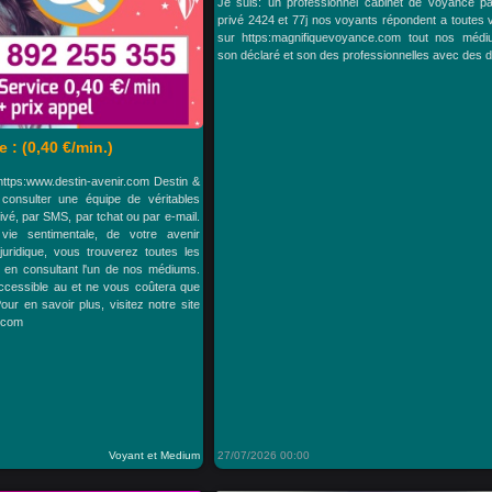
Je suis: un professionnel cabinet de voyance par
privé 2424 et 77j nos voyants répondent a toutes 
sur https:magnifiquevoyance.com tout nos méd
son déclaré et son des professionnelles avec des d
 : (0,40 €/min.)
 https:www.destin-avenir.com Destin &
consulter une équipe de véritables
ivé, par SMS, par tchat ou par e-mail.
 vie sentimentale, de votre avenir
 juridique, vous trouverez toutes les
 en consultant l'un de nos médiums.
ccessible au et ne vous coûtera que
ur en savoir plus, visitez notre site
r.com
Voyant et Medium
27/07/2026 00:00